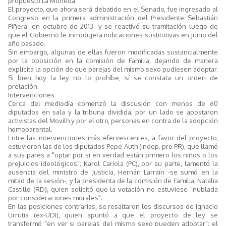
propuesto La Moneda.
El proyecto, que ahora será debatido en el Senado, fue ingresado al
Congreso en la primera administración del Presidente Sebastián
Piñera -en octubre de 2013- y se reactivó su tramitación luego de
que el Gobierno le introdujera indicaciones sustitutivas en junio del
año pasado.
Sin embargo, algunas de ellas fueron modificadas sustancialmente
por la oposición en la comisión de Familia, dejando de manera
explícita la opción de que parejas del mismo sexo pudiesen adoptar.
Si bien hoy la ley no lo prohíbe, sí se constata un orden de
prelación.
Intervenciones
Cerca del mediodía comenzó la discusión con menos de 60
diputados en sala y la tribuna dividida; por un lado se apostaron
activistas del Movilh y por el otro, personas en contra de la adopción
homoparental.
Entre las intervenciones más efervescentes, a favor del proyecto,
estuvieron las de los diputados Pepe Auth (indep. pro PR), que llamó
a sus pares a "optar por si en verdad están primero los niños o los
prejuicios ideológicos"; Karol Cariola (PC), por su parte, lamentó la
ausencia del ministro de Justicia, Hernán Larraín -se sumó en la
mitad de la sesión-, y la presidenta de la comisión de Familia, Natalia
Castillo (RD), quien solicitó que la votación no estuviese "nublada
por consideraciones morales".
En las posiciones contrarias, se resaltaron los discursos de Ignacio
Urrutia (ex-UDI), quien apuntó a que el proyecto de ley se
transformó "en ver si parejas del mismo sexo pueden adoptar"; el