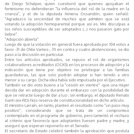
de Diego Schalper, quien cuestionó que quienes apoyaban el
feminismo no defendieran "la influencia del rol de la madre en la
crianza", y el de la diputada Ximena Ossandón, quien señaló:
"Agradezco la sinceridad de muchos que admiten que se está
votando la adopción homoparental porque así es. Mis disculpas a
los niños susceptibles de ser adoptados (...) nos pasaron gato por
liebre".
"Adopción abierta"
Luego de que la votación en general fuera aprobada por 104 votos a
favor -31 de Chile Vamos-, 35 en contra y cuatro abstenciones, se dio
paso a la discusión en particular.
Entre los artículos aprobados, se repuso el rol de organismos
colaboradores acreditados (OCAS) en los procesos de adopción y la
indicación que tiene por objetivo no privilegiar a las familias
guardadoras, las que solo podrán adoptar si han tenido a otro
menor a su cargo. Dicha idea había sido impulsada por el Ejecutivo.
También se dio visto bueno a la "cesión en vientre" -que una mujer
decida dar en adopción durante el embarazo con la posibilidad de
que se retracte luego de dar a luz-; sin embargo, el diputado Renato
Garín (ex-RD) hizo reserva de constitucionalidad en dicho artículo.
El ministro Larraín, en tanto, planteó el resultado como "un paso muy
positivo", considerando que se trata de un compromiso
contemplado en el programa de gobierno, pero lamentó el rechazo
al criterio que favorecía que adoptantes fuesen padre y madre, y
aseguró que esperan reponerlo en el Senado.
El secretario de Estado celebró también la aprobación que postula