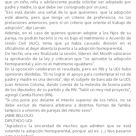
que un niño, niña o adolescente pueda solicitar ser adoptado por
padre y madre, lo que debe ser consignado por un juez.
"Eso está dando una señal de lo que queremos: que la adopción
esté abierta, pero que tenga un criterio de preferencia, no las
prelaciones anteriores, pero sí un criterio que oriente el trabajo de
adopción", dijo Larraín.
Además, en el caso de quienes quieran adoptar a los hijos de su
pareja, no podrán hacerlo si no es bajo el matrimonio o Acuerdo de
Unión Civil (AUC), tema que ya había causado división en el
oficialismo al dejar abierta la puerta a la adopción homoparental.
De hecho, una vez finalizada la sesión, líderes del Movilh valoraron
la aprobación de la ley y criticaron que "se apruebe la adopción
homoparental y aún no el matrimonio igualitario".
En la oposición celebraron el resultado, pero en RN y la UDI hubo
opiniones divididas. "El no lograr el apoyo para contemplar el rol de
padre y madre es una derrota", dijo el subjefe de bancada de la UDI,
Juan Antonio Coloma, dando cuenta de la molestia de buena parte
de los diputados de su partido y de RN. "Salió un muy mal proyecto",
agregó Camila Flores (RN).
"Si uno pone por delante el interés superior de los niños, no se
debe excluir de manera arbitraria a distintas formas de familia,
tampoco a uniones de parejas del mismo sexo".
JAIME BELLOLIO
DIPUTADO UDI
"Agradezco la sinceridad de muchos que admiten que se está
votando la adopción homoparental, porque así es. (...) Nos pasaron
gato por liebre".