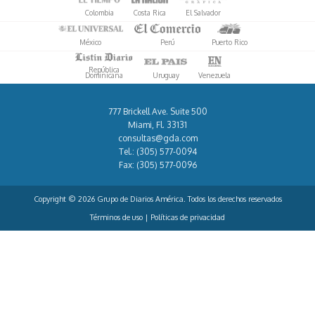
Colombia
Costa Rica
El Salvador
México
Perú
Puerto Rico
República
Dominicana
Uruguay
Venezuela
777 Brickell Ave. Suite 500
Miami, Fl. 33131
consultas@gda.com
Tel.:
(305) 577-0094
Fax:
(305) 577-0096
Copyright © 2026 Grupo de Diarios América. Todos los derechos reservados
Términos de uso
|
Políticas de privacidad