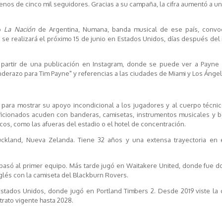
enos de cinco mil seguidores. Gracias a su campaña, la cifra aumentó a u
tó
La Nación
de Argentina, Numana, banda musical de ese país, convo
 se realizará el próximo 15 de junio en Estados Unidos, días después del 
 partir de una publicación en Instagram, donde se puede ver a Payne
anderazo para Tim Payne" y referencias a las ciudades de Miami y Los Ángel
para mostrar su apoyo incondicional a los jugadores y al cuerpo técnic
aficionados acuden con banderas, camisetas, instrumentos musicales y b
os, como las afueras del estadio o el hotel de concentración.
ckland, Nueva Zelanda. Tiene 32 años y una extensa trayectoria en e
 pasó al primer equipo. Más tarde jugó en Waitakere United, donde fue 
nglés con la camiseta del Blackburn Rovers.
stados Unidos, donde jugó en Portland Timbers 2. Desde 2019 viste la 
rato vigente hasta 2028.