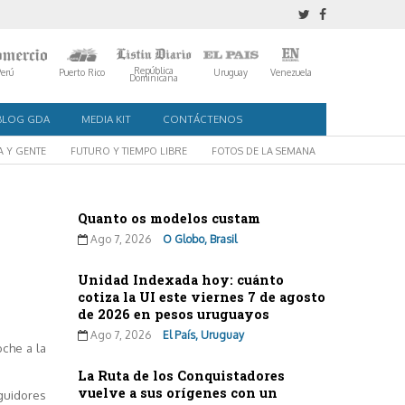
República
Perú
Puerto Rico
Uruguay
Venezuela
Dominicana
BLOG GDA
MEDIA KIT
CONTÁCTENOS
A Y GENTE
FUTURO Y TIEMPO LIBRE
FOTOS DE LA SEMANA
Quanto os modelos custam
Ago 7, 2026
O Globo, Brasil
Unidad Indexada hoy: cuánto
cotiza la UI este viernes 7 de agosto
de 2026 en pesos uruguayos
Ago 7, 2026
El País, Uruguay
oche a la
La Ruta de los Conquistadores
vuelve a sus orígenes con un
eguidores