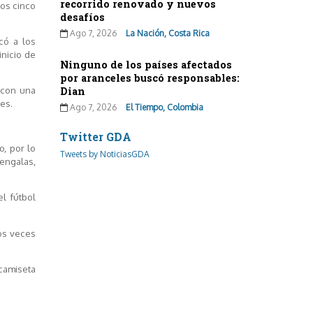
recorrido renovado y nuevos
nos cinco
desafíos
Ago 7, 2026
La Nación, Costa Rica
có a los
inicio de
Ninguno de los países afectados
por aranceles buscó responsables:
 con una
Dian
es.
Ago 7, 2026
El Tiempo, Colombia
Twitter GDA
o, por lo
Tweets by NoticiasGDA
engalas,
l fútbol
dos veces
camiseta