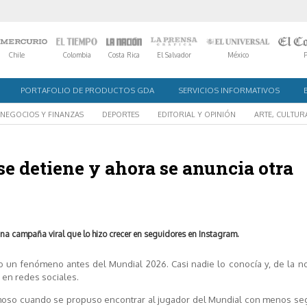
Chile
Colombia
Costa Rica
El Salvador
México
PORTAFOLIO DE PRODUCTOS GDA
SERVICIOS INFORMATIVOS
NEGOCIOS Y FINANZAS
DEPORTES
EDITORIAL Y OPINIÓN
ARTE, CULTUR
se detiene y ahora se anuncia otra
a campaña viral que lo hizo crecer en seguidores en Instagram.
do un fenómeno antes del Mundial 2026. Casi nadie lo conocía y, de la n
en redes sociales.
o famoso cuando se propuso encontrar al jugador del Mundial con menos s