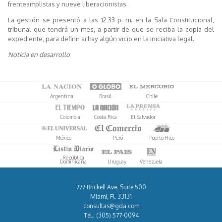
frenteamplistas y nueve liberacionistas.
La gestión se presentó a las 12:33 p. m. en la Sala Constitucional,
tribunal que tendrá un mes, a partir de que se reciba la copia del
expediente, para definir si hay algún vicio en la iniciativa legal.
Noticia en desarrollo
Argentina
Brasil
Chile
Colombia
Costa Rica
El Salvador
México
Perú
Puerto Rico
República
Dominicana
Uruguay
Venezuela
777 Brickell Ave. Suite 500
Miami, Fl. 33131
consultas@gda.com
Tel.:
(305) 577-0094