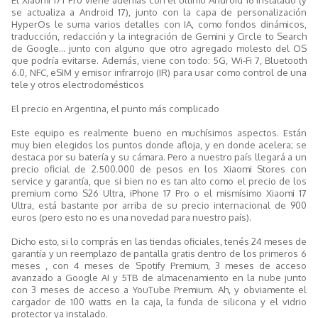
se actualiza a Android 17), junto con la capa de personalización
HyperOs le suma varios detalles con IA, como fondos dinámicos,
traducción, redacción y la integración de Gemini y Circle to Search
de Google… junto con alguno que otro agregado molesto del OS
que podría evitarse. Además, viene con todo: 5G, Wi-Fi 7, Bluetooth
6.0, NFC, eSIM y emisor infrarrojo (IR) para usar como control de una
tele y otros electrodomésticos
El precio en Argentina, el punto más complicado
Este equipo es realmente bueno en muchísimos aspectos. Están
muy bien elegidos los puntos donde afloja, y en donde acelera; se
destaca por su batería y su cámara. Pero a nuestro país llegará a un
precio oficial de 2.500.000 de pesos en los Xiaomi Stores con
service y garantía, que si bien no es tan alto como el precio de los
premium como S26 Ultra, iPhone 17 Pro o el mismísimo Xiaomi 17
Ultra, está bastante por arriba de su precio internacional de 900
euros (pero esto no es una novedad para nuestro país).
Dicho esto, si lo comprás en las tiendas oficiales, tenés 24 meses de
garantía y un reemplazo de pantalla gratis dentro de los primeros 6
meses , con 4 meses de Spotify Premium, 3 meses de acceso
avanzado a Google AI y 5TB de almacenamiento en la nube junto
con 3 meses de acceso a YouTube Premium. Ah, y obviamente el
cargador de 100 watts en la caja, la funda de silicona y el vidrio
protector ya instalado.