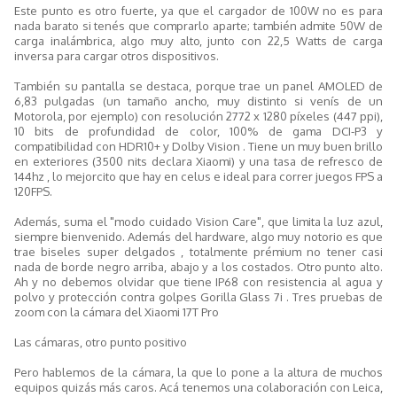
Este punto es otro fuerte, ya que el cargador de 100W no es para
nada barato si tenés que comprarlo aparte; también admite 50W de
carga inalámbrica, algo muy alto, junto con 22,5 Watts de carga
inversa para cargar otros dispositivos.
También su pantalla se destaca, porque trae un panel AMOLED de
6,83 pulgadas (un tamaño ancho, muy distinto si venís de un
Motorola, por ejemplo) con resolución 2772 x 1280 píxeles (447 ppi),
10 bits de profundidad de color, 100% de gama DCI-P3 y
compatibilidad con HDR10+ y Dolby Vision . Tiene un muy buen brillo
en exteriores (3500 nits declara Xiaomi) y una tasa de refresco de
144hz , lo mejorcito que hay en celus e ideal para correr juegos FPS a
120FPS.
Además, suma el "modo cuidado Vision Care", que limita la luz azul,
siempre bienvenido. Además del hardware, algo muy notorio es que
trae biseles super delgados , totalmente prémium no tener casi
nada de borde negro arriba, abajo y a los costados. Otro punto alto.
Ah y no debemos olvidar que tiene IP68 con resistencia al agua y
polvo y protección contra golpes Gorilla Glass 7i . Tres pruebas de
zoom con la cámara del Xiaomi 17T Pro
Las cámaras, otro punto positivo
Pero hablemos de la cámara, la que lo pone a la altura de muchos
equipos quizás más caros. Acá tenemos una colaboración con Leica,