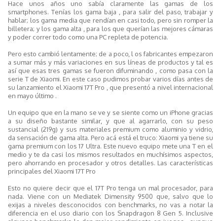
Hace unos años uno sabía claramente las gamas de los
smartphones. Tenías los gama baja , para salir del paso, trabajar y
hablar; los gama media que rendían en casi todo, pero sin romper la
billetera; y los gama alta , para los que querían las mejores cámaras
y poder correr todo como una PC repleta de potencia.
Pero esto cambió lentamente; de a poco, l os fabricantes empezaron
a sumar más y más variaciones en sus líneas de productos y tal es
así que esas tres gamas se fueron difuminando , como pasa con la
serie T de Xiaomi. En este caso pudimos probar varios días antes de
su lanzamiento el Xiaomi 17T Pro , que presentó a nivel internacional
en mayo último .
Un equipo que en la mano se ve y se siente como un iPhone gracias
a su diseño bastante similar, y que al agarrarlo, con su peso
sustancial (219g) y sus materiales premium como aluminio y vidrio,
da sensación de gama alta. Pero acá está el truco: Xiaomi ya tiene su
gama premium con los 17 Ultra. Este nuevo equipo mete una T en el
medio y te da casi los mismos resultados en muchísimos aspectos,
pero ahorrando en procesador y otros detalles. Las características
principales del Xiaomi 17T Pro
Esto no quiere decir que el 17T Pro tenga un mal procesador, para
nada. Viene con un Mediatek Dimensity 9500 que, salvo que lo
exijas a niveles desconocidos con benchmarks, no vas a notar la
diferencia en el uso diario con los Snapdragon 8 Gen 5. Inclusive