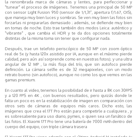
la renombrada marca de cámaras y lentes, para perfeccionar y
"tunear" el proceso de imágenes. Tenemos una principal de 50 MP
con sensor Light Fusion 950 (sensor de 1/1,31″, apertura f/1.67, OIS),
que maneja muy bien luces y sombras. Se ven muy bien las fotos sin
forzarlas ni prepararlas demasiado ; además, se defiende muy bien
en tomas de noche. Esto trae también dos modos Leica: auténtico y
"vibrante" , que cambia el HDR y te da dos opciones totalmente
distintas de la misma toma sin tener que configurar nada.
Después, trae un telefoto periscópico de 50 MP con zoom óptico
real de 5x (y hasta 120x asistido por IA, aunque en el máximo pierde
calidad, pero aún así sorprende como en nuestras fotos); y una ultra
angular de 12 MP , la más floja del trío, que sin autofoco pierde
definición. La cámara selfie es de 32 megapixeles, con un modo
retrato bueno (sin autofoco), aunque no como los que vemos en las
gamas premium.
En cuanto al video, tenemos la posibilidad de ir hasta a 8K con 30FPS
y a 120 FPS en 4K , con buenos resultados, pero quizás donde le
falta un poco es en la estabilización de imagen en comparación con
otros sets de cámaras de equipos más caros. Dicho esto, las
imágenes que crea el 17T Pro están para competirle a cualquiera , y
es sobresaliente para uso diario, pymes, o quien sea un fanático de
las fotos. El Xiaomi 17T Pro tene una batería de 7000 mAh dentro del
cuerpo del equipo, con triple cámara trasera
El Xiaomi 17T Pro viene además con el último Android 16 instalado (y