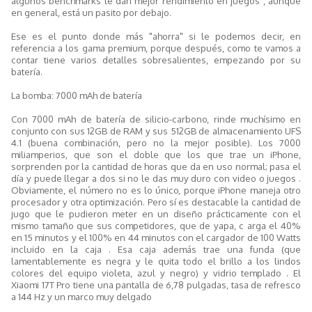
algunos benchmarks le dan mejor rendimiento en juegos , aunque
en general, está un pasito por debajo.
Ese es el punto donde más "ahorra" si le podemos decir, en
referencia a los gama premium, porque después, como te vamos a
contar tiene varios detalles sobresalientes, empezando por su
batería.
La bomba: 7000 mAh de batería
Con 7000 mAh de batería de silicio-carbono, rinde muchísimo en
conjunto con sus 12GB de RAM y sus 512GB de almacenamiento UFS
4.1 (buena combinación, pero no la mejor posible). Los 7000
miliamperios, que son el doble que los que trae un iPhone,
sorprenden por la cantidad de horas que da en uso normal; pasa el
día y puede llegar a dos si no le das muy duro con video o juegos .
Obviamente, el número no es lo único, porque iPhone maneja otro
procesador y otra optimización. Pero sí es destacable la cantidad de
jugo que le pudieron meter en un diseño prácticamente con el
mismo tamaño que sus competidores, que de yapa, c arga el 40%
en 15 minutos y el 100% en 44 minutos con el cargador de 100 Watts
incluido en la caja . Esa caja además trae una funda (que
lamentablemente es negra y le quita todo el brillo a los lindos
colores del equipo violeta, azul y negro) y vidrio templado . El
Xiaomi 17T Pro tiene una pantalla de 6,78 pulgadas, tasa de refresco
a 144 Hz y un marco muy delgado