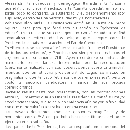
Alessandri, la novedosa y demagógica llamada a la "chusma
querida", y su visceral rechazo a la "canalla dorada"; en su hijo,
Jorge, todo lo contrario, la austeridad y el desprendimiento (por
supuesto, dentro de una personalidad muy autorreferente).
Volvamos algo atrás. La Presidencia entró en el alma de Pedro
Aguirre Cerda para que focalizara su acción en "gobernar es
educar", mientras que su correligionario González Videla prefirió
inmortalizarse enfrentando los peligros que siempre corre la
Presidencia -el país- por la acción del Partido Comunista.
En Allende, el sectarismo afloró en su inaudito "no soy el Presidente
de todos los chilenos", y Pinochet tuvo siempre en sus labios el
argumento de su amor a Chile. Aylwin condensó su mirada de
mandatario en su famosa intervención por la reconciliación
(ciertamente matizada con sus observaciones sobre la amnistía),
mientras que en el alma presidencial de Lagos se instaló un
pragmatismo que le valió "el amor de los empresarios", pero le
costó la segunda candidatura a manos de sus propios
correligionarios.
Bachelet resulta hasta hoy indescifrable, por las contradicciones
entre I y II, mientras que en Piñera la Presidencia alcanzó su mayor
excelencia técnica, lo que dejó en evidencia aún mayor la frivolidad
con que Boric habitó nuestra bicentenaria institución.
Han pasado doscientos años de gestiones magníficas y de
momentos como 1932, en que hubo hasta seis titulares del poder
ejecutivo en un solo año.
Hay que cuidar la Presidencia, hay que respetarla en la persona del