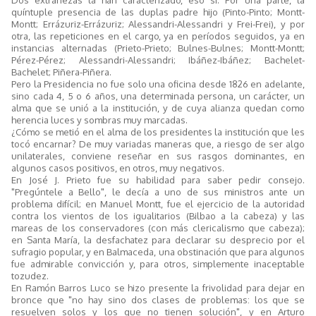
quíntuple presencia de las duplas padre hijo (Pinto-Pinto; Montt-
Montt; Errázuriz-Errázuriz; Alessandri-Alessandri y Frei-Frei), y por
otra, las repeticiones en el cargo, ya en períodos seguidos, ya en
instancias alternadas (Prieto-Prieto; Bulnes-Bulnes; Montt-Montt;
Pérez-Pérez; Alessandri-Alessandri; Ibáñez-Ibáñez; Bachelet-
Bachelet; Piñera-Piñera.
Pero la Presidencia no fue solo una oficina desde 1826 en adelante,
sino cada 4, 5 o 6 años, una determinada persona, un carácter, un
alma que se unió a la institución, y de cuya alianza quedan como
herencia luces y sombras muy marcadas.
¿Cómo se metió en el alma de los presidentes la institución que les
tocó encarnar? De muy variadas maneras que, a riesgo de ser algo
unilaterales, conviene reseñar en sus rasgos dominantes, en
algunos casos positivos, en otros, muy negativos.
En José J. Prieto fue su habilidad para saber pedir consejo.
"Pregúntele a Bello", le decía a uno de sus ministros ante un
problema difícil; en Manuel Montt, fue el ejercicio de la autoridad
contra los vientos de los igualitarios (Bilbao a la cabeza) y las
mareas de los conservadores (con más clericalismo que cabeza);
en Santa María, la desfachatez para declarar su desprecio por el
sufragio popular, y en Balmaceda, una obstinación que para algunos
fue admirable convicción y, para otros, simplemente inaceptable
tozudez.
En Ramón Barros Luco se hizo presente la frivolidad para dejar en
bronce que "no hay sino dos clases de problemas: los que se
resuelven solos y los que no tienen solución", y en Arturo