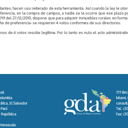
dantes, hacen uso reiterado de esta herramienta. Así cuando la ley le otor
eferencia, en la compra de campos, a nadie se le ocurre que ese plazo 
8.719 del 27/12/2010, dispone que para adquirir inmuebles rurales en forma 
ho de preferencia- se requieren 4 votos conformes de sus directores.
s de 4 votos resulte legítima. Por lo tanto es nulo el acto administrati
Cont
sil
777 Bric
Colombia
Miami, F
áfica, El Salvador
consul
 Perú
Tel.:
(3
, República
Fax:
(3
 Venezuela