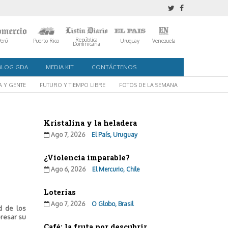
República
Perú
Puerto Rico
Uruguay
Venezuela
Dominicana
BLOG GDA
MEDIA KIT
CONTÁCTENOS
A Y GENTE
FUTURO Y TIEMPO LIBRE
FOTOS DE LA SEMANA
Kristalina y la heladera
Ago 7, 2026
El País, Uruguay
¿Violencia imparable?
Ago 6, 2026
El Mercurio, Chile
Loterias
Ago 7, 2026
O Globo, Brasil
d de los
presar su
Café: la fruta por descubrir