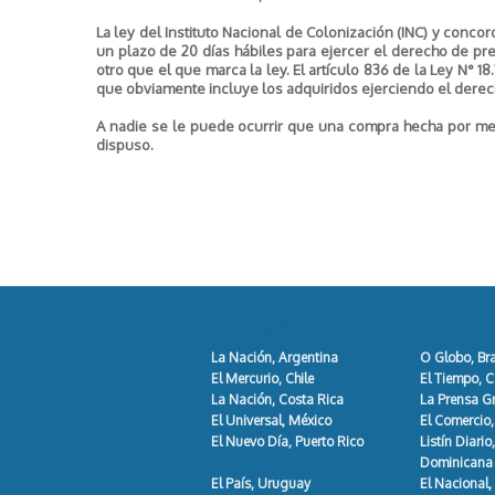
La ley del Instituto Nacional de Colonización (INC) y concor
un plazo de 20 días hábiles para ejercer el derecho de pr
otro que el que marca la ley. El artículo 836 de la Ley N° 1
que obviamente incluye los adquiridos ejerciendo el derec
A nadie se le puede ocurrir que una compra hecha por meno
dispuso.
Socios GDA
La Nación, Argentina
O Globo, Bra
El Mercurio, Chile
El Tiempo, 
La Nación, Costa Rica
La Prensa Gr
El Universal, México
El Comercio,
El Nuevo Día, Puerto Rico
Listín Diario
Dominicana
El País, Uruguay
El Nacional,