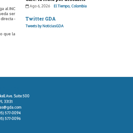
Ago 6, 2026
El Tiempo, Colombia
ga al INC
pueda ser
Twitter GDA
directa -
Tweets by NoticiasGDA
vo que la
áctenos
kell Ave. Suite 500
l. 33131
tas@gda.com
05) 577-0094
05) 577-0096