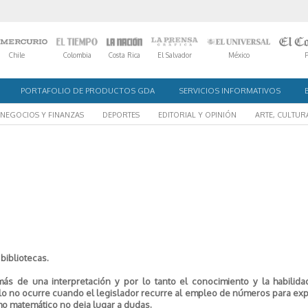
Chile
Colombia
Costa Rica
El Salvador
México
PORTAFOLIO DE PRODUCTOS GDA
SERVICIOS INFORMATIVOS
NEGOCIOS Y FINANZAS
DEPORTES
EDITORIAL Y OPINIÓN
ARTE, CULTUR
bibliotecas.
ás de una interpretación y por lo tanto el conocimiento y la habilida
llo no ocurre cuando el legislador recurre al empleo de números para ex
ismo matemático no deja lugar a dudas.