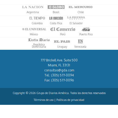
Argentina
Brasil
Chile
Colombia
Costa Rica
El Salvador
México
Perú
Puerto Rico
República
Dominicana
Uruguay
Venezuela
777 Brickell Ave. Suite 500
Miami, Fl. 33131
consultas@gda.com
Tel.:
(305) 577-0094
Fax:
(305) 577-0096
Copyright © 2026 Grupo de Diarios América. Todos los derechos reservados
Términos de uso
|
Políticas de privacidad