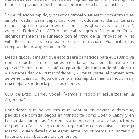
banco; simplemente pedirá un reconocimiento facial o dactilar.
"Pix evoluciona rápido, y nosotros también. Nuestro compromiso es
simple: cada nueva capacidad que introduzca el Banco Central
estará disponible para nuestros comercios globales sin demoras",
aseguró Pedro Arnt, CEO de dLocal, y agregó: "Liderar en Brasil
significa mantenerse alineado con el ritmo de la innovación, y Pix
with Biometrics es otro paso en esa dirección". Pix facilitó las
compras de los argentinos en Brasil
Desde dLocal detallan que esto traerá beneficios para el usuario, ya
que se facilitarán los pagos con la aprobación dentro de la
aplicación en la que se esté comprando (sin cambiar de plataforma)
y sin necesidad de utilizar códigos QR. Por su parte, el comerciante
se beneficiará con flujos de compra más rápidos, menos fricciones y
una mejor experiencia para sus clientes.
CEO de Bitso. Daniel Vogel: "Vamos a redoblar esfuerzos en la
Argentina"
Consideran que se volverá muy popular en envíos a domicilio,
pedidos de comida, pagos en transporte como Uber o Cabify y en
las tiendas minoristas. " Creemos que esto el futuro de los métodos
de pago en Brasil y algo que se replicará en otros países" , agrega
Mazzoli, quien detalla que están entre los primeros en lanzarlo y
hacerlo disponible para los comercios.