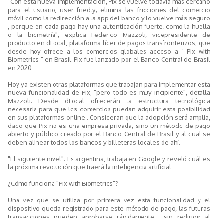
"Con esta nueva implementación, Pix se vuelve todavía más cercano
para el usuario, user friedly; elimina las fricciones del comercio
móvil como la redirección a la app del banco y lo vuelve más seguro
, porque en cada pago hay una autenticación fuerte, como la huella
o la biometría", explica Federico Mazzoli, vicepresidente de
producto en dLocal, plataforma líder de pagos transfronterizos, que
desde hoy ofrece a los comercios globales acceso a " Pix with
Biometrics " en Brasil. Pix fue lanzado por el Banco Central de Brasil
en 2020
Hoy ya existen otras plataformas que trabajan para implementar esta
nueva funcionalidad de Pix, "pero todo es muy incipiente", detalla
Mazzoli. Desde dLocal ofrecerán la estructura tecnológica
necesaria para que los comercios puedan adquirir esta posibilidad
en sus plataformas online . Consideran que la adopción será amplia,
dado que Pix no es una empresa privada, sino un método de pago
abierto y público creado por el Banco Central de Brasil y al cual se
deben alinear todos los bancos y billeteras locales de ahí.
"El siguiente nivel". Es argentina, trabaja en Google y reveló cuál es
la próxima revolución que traerá la inteligencia artificial
¿Cómo funciona "Pix with Biometrics"?
Una vez que se utiliza por primera vez esta funcionalidad y el
dispositivo queda registrado para este método de pago, las futuras
transacciones pueden aprobarse rápidamente , sin redirigir al