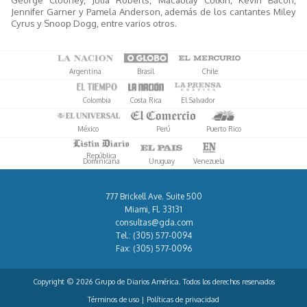
Jennifer Garner y Pamela Anderson, además de los cantantes Miley
Cyrus y Snoop Dogg, entre varios otros.
Argentina
Brasil
Chile
Colombia
Costa Rica
El Salvador
México
Perú
Puerto Rico
República
Dominicana
Uruguay
Venezuela
777 Brickell Ave. Suite 500
Miami, Fl. 33131
consultas@gda.com
Tel.:
(305) 577-0094
Fax:
(305) 577-0096
Copyright © 2026 Grupo de Diarios América. Todos los derechos reservados
Términos de uso
|
Políticas de privacidad