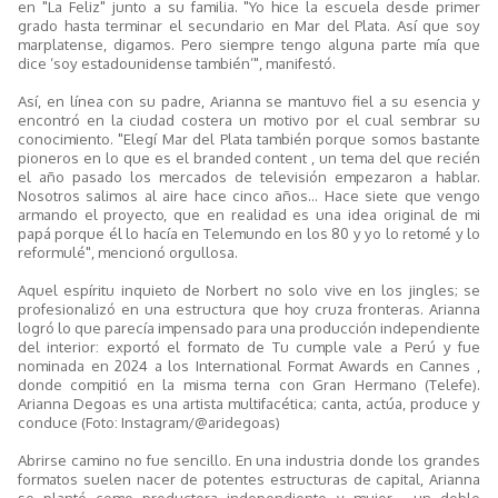
en "La Feliz" junto a su familia. "Yo hice la escuela desde primer
grado hasta terminar el secundario en Mar del Plata. Así que soy
marplatense, digamos. Pero siempre tengo alguna parte mía que
dice ‘soy estadounidense también’", manifestó.
Así, en línea con su padre, Arianna se mantuvo fiel a su esencia y
encontró en la ciudad costera un motivo por el cual sembrar su
conocimiento. "Elegí Mar del Plata también porque somos bastante
pioneros en lo que es el branded content , un tema del que recién
el año pasado los mercados de televisión empezaron a hablar.
Nosotros salimos al aire hace cinco años... Hace siete que vengo
armando el proyecto, que en realidad es una idea original de mi
papá porque él lo hacía en Telemundo en los 80 y yo lo retomé y lo
reformulé", mencionó orgullosa.
Aquel espíritu inquieto de Norbert no solo vive en los jingles; se
profesionalizó en una estructura que hoy cruza fronteras. Arianna
logró lo que parecía impensado para una producción independiente
del interior: exportó el formato de Tu cumple vale a Perú y fue
nominada en 2024 a los International Format Awards en Cannes ,
donde compitió en la misma terna con Gran Hermano (Telefe).
Arianna Degoas es una artista multifacética; canta, actúa, produce y
conduce (Foto: Instagram/@aridegoas)
Abrirse camino no fue sencillo. En una industria donde los grandes
formatos suelen nacer de potentes estructuras de capital, Arianna
se plantó como productora independiente y mujer , un doble