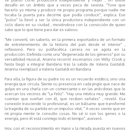
desafío en un ámbito que a veces peca de sexista. "Tuve que
hacerlo yo misma y producir mi propio programa porque nadie me
tocaba la puerta para decirme que podía conducir", explica. Ese
"pulso" la llevó a ser la única productora independiente con un
ciclo diario en su ciudad , moviéndose con la convicción de quien
sabe que lo que tiene para dar es valioso.
"Me convertí, sin saberlo, en la primera exportadora de un formato
de entretenimiento de la historia del país desde el interior" ,
reflexionó. Pero su polifacética carrera no se agota en la
producción. Definida como una "degenerada de los géneros" por su
versatilidad musical, Arianna recorrió escenarios con Willy Crook y
hasta llegó a integrar Bandana tras la salida de Valeria Gastaldi.
Arianna reemplazó a Valeria Gastaldi en Bandana
Para ella, la figura de su padre no es un recuerdo estático, sino una
energía que circula. Siente su presencia en cada jingle que nace de
golpe en una charla con un comerciante o en las anécdotas que le
acercan los vecinos de "La Feliz". "Hay una mística muy grande. Me
cuentan que sueñan con él, que reciben señales" , reveló. Esa
conexión trasciende lo profesional; es un bálsamo que transformó
la tragedia de su partida en un impulso vital. " A veces siento que en
mi propia mente le consulto cosas. No sé si son los genes o la
energía, pero él está conmigo todo el tiempo", aseveró.
Hoy, con el reconocimiento en mano y la mirada puesta en nuevos