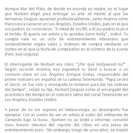
Aunque Mar del Plata, de donde es oriunda su madre, es el lugar
que Norbert eligió para entregar su arte -el mismo al que las
hermanas Degoas apuestan profesionalmente-, tanto Arianna como
Franccesca nacieron en Los Ángeles, Estados Unidos, país en el que
sus padres se conocieron. "A mitad de los 80, a él (su padre) le picó
el bichito. Él quería ser artista y le gustaba Gene Kelly" , indicó. Tu
cumple vale es un ciclo de entretenimiento interactivo que
semanalmente regala vales y órdenes de compra mediante un
sorteo en el que la fecha de cumpleaños es el número de la suerte
(Foto: Joel Urquiza)
El interrogante de Norbert era claro: "¿Por qué Hollywood no?" .
Según recordó Arianna, esa inquietud lo llevó a buscar a un
contacto clave en Los Ángeles: Enrique Gratas, responsable del
primer noticiero en español de la cadena Telemundo. "Papá se tiró
el lance, se fue solo y enseguida lo tomaron para dar las noticias
del tiempo" , relató su hija. Norbert Degoas como el encargado del
pronóstico del tiempo en el noticiero latino del canal Telemundo en
Los Angeles, Estados Unidos
A pesar de no ser experto en meteorología, su desempeño fue
ejemplar. Con el sueño de ser un artista al estilo del intérprete de
Cantando bajo la lluvia , Norbert no se limitó a informar; convirtió
esos breves minutos del reporte del clima en una pieza de
entretenimiento puro . Sin embargo, luego de unos años, se instaló