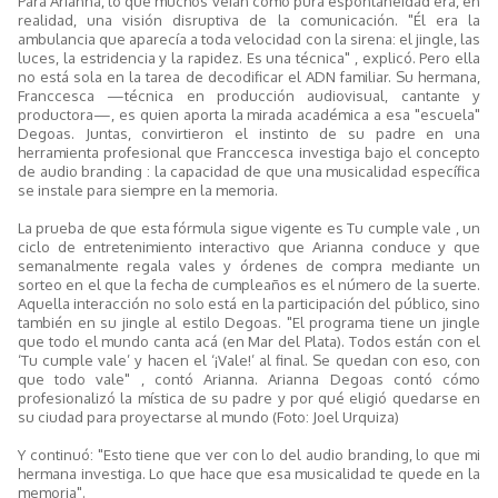
Para Arianna, lo que muchos veían como pura espontaneidad era, en
realidad, una visión disruptiva de la comunicación. "Él era la
ambulancia que aparecía a toda velocidad con la sirena: el jingle, las
luces, la estridencia y la rapidez. Es una técnica" , explicó. Pero ella
no está sola en la tarea de decodificar el ADN familiar. Su hermana,
Franccesca —técnica en producción audiovisual, cantante y
productora—, es quien aporta la mirada académica a esa "escuela"
Degoas. Juntas, convirtieron el instinto de su padre en una
herramienta profesional que Franccesca investiga bajo el concepto
de audio branding : la capacidad de que una musicalidad específica
se instale para siempre en la memoria.
La prueba de que esta fórmula sigue vigente es Tu cumple vale , un
ciclo de entretenimiento interactivo que Arianna conduce y que
semanalmente regala vales y órdenes de compra mediante un
sorteo en el que la fecha de cumpleaños es el número de la suerte.
Aquella interacción no solo está en la participación del público, sino
también en su jingle al estilo Degoas. "El programa tiene un jingle
que todo el mundo canta acá (en Mar del Plata). Todos están con el
‘Tu cumple vale’ y hacen el ‘¡Vale!’ al final. Se quedan con eso, con
que todo vale" , contó Arianna. Arianna Degoas contó cómo
profesionalizó la mística de su padre y por qué eligió quedarse en
su ciudad para proyectarse al mundo (Foto: Joel Urquiza)
Y continuó: "Esto tiene que ver con lo del audio branding, lo que mi
hermana investiga. Lo que hace que esa musicalidad te quede en la
memoria".