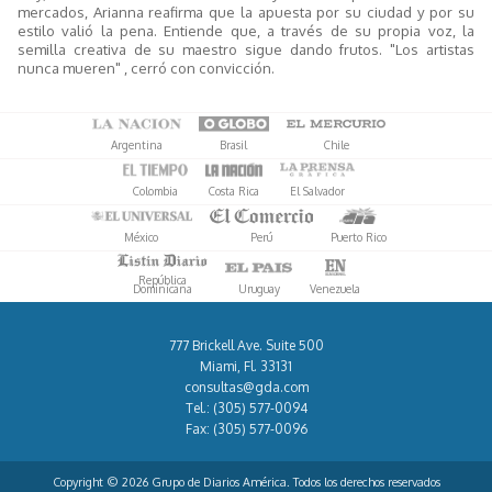
mercados, Arianna reafirma que la apuesta por su ciudad y por su
estilo valió la pena. Entiende que, a través de su propia voz, la
semilla creativa de su maestro sigue dando frutos. "Los artistas
nunca mueren" , cerró con convicción.
Argentina
Brasil
Chile
Colombia
Costa Rica
El Salvador
México
Perú
Puerto Rico
República
Dominicana
Uruguay
Venezuela
777 Brickell Ave. Suite 500
Miami, Fl. 33131
consultas@gda.com
Tel.:
(305) 577-0094
Fax:
(305) 577-0096
Copyright © 2026 Grupo de Diarios América. Todos los derechos reservados