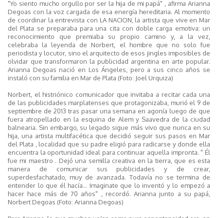
"Yo siento mucho orgullo por ser la hija de mi papá" , afirma Arianna
Degoas con la voz cargada de esa energía hereditaria. Al momento
de coordinar la entrevista con LA NACION, la artista que vive en Mar
del Plata se preparaba para una cita con doble carga emotiva: un
reconocimiento que premiaba su propio camino y, a la vez,
celebraba la leyenda de Norbert, el hombre que no solo fue
periodista y locutor, sino el arquitecto de esos jingles imposibles de
olvidar que transformaron la publicidad argentina en arte popular.
Arianna Degoas nació en Los Ángeles, pero a sus cinco años se
instaló con su familia en Mar de Plata (Foto: Joel Urquiza)
Norbert, el histriónico comunicador que invitaba a recitar cada una
de las publicidades marplatenses que protagonizaba, murió el 9 de
septiembre de 2013 tras pasar una semana en agonía luego de que
fuera atropellado en la esquina de Alem y Saavedra de la ciudad
balnearia. Sin embargo, su legado sigue más vivo que nunca en su
hija, una artista multifacética que decidió seguir sus pasos en Mar
del Plata , localidad que su padre eligió para radicarse y donde ella
encuentra la oportunidad ideal para continuar aquella impronta. " Él
fue mi maestro . Dejó una semilla creativa en la tierra, que es esta
manera de comunicar sus publicidades y de crear,
superdesfachatado, muy de avanzada. Todavía no se termina de
entender lo que él hacía... Imaginate que lo inventó y lo empezó a
hacer hace más de 70 años" , recordó. Arianna junto a su papá,
Norbert Degoas (Foto: Arianna Degoas)