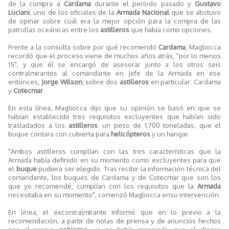
de la compra a
Cardama
durante el período pasado y
Gustavo
Luciani
, uno de los oficiales de la
Armada Nacional
que se abstuvo
de opinar sobre cuál era la mejor opción para la compra de las
patrullas oceánicas entre los
astilleros
que había como opciones.
Frente a la consulta sobre por qué recomendó
Cardama
, Magliocca
recordó que el proceso viene de muchos años atrás, "por lo menos
15", y que él se encargó de asesorar junto a los otros seis
contralmirantes al comandante en Jefe de la Armada en ese
entonces,
Jorge Wilson
, sobre dos
astilleros
en particular: Cardama
y
Cotecmar
.
En esta línea, Magliocca dijo que su opinión se basó en que se
habían establecido tres requisitos excluyentes que habían sido
trasladados a los
astilleros
: un peso de 1.700 toneladas, que el
buque contara con cubierta para
helicópteros
y un hangar.
"Ambos astilleros cumplían con las tres características que la
Armada había definido en su momento como excluyentes para que
el
buque
pudiera ser elegido. Tras recibir la información técnica del
comandante, los buques de Cardama y de Cotecmar que son los
que yo recomendé, cumplían con los requisitos que la
Armada
necesitaba en su momento", comenzó Magliocca ensu intervención.
En línea, el excontralmirante informó que en lo previo a la
recomendación, a partir de notas de prensa y de anuncios hechos