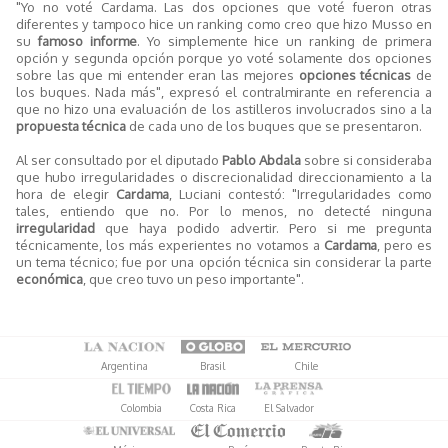
"Yo no voté Cardama. Las dos opciones que voté fueron otras
diferentes y tampoco hice un ranking como creo que hizo Musso en
su
famoso informe
. Yo simplemente hice un ranking de primera
opción y segunda opción porque yo voté solamente dos opciones
sobre las que mi entender eran las mejores
opciones técnicas
de
los buques. Nada más", expresó el contralmirante en referencia a
que no hizo una evaluación de los astilleros involucrados sino a la
propuesta técnica
de cada uno de los buques que se presentaron.
Al ser consultado por el diputado
Pablo Abdala
sobre si consideraba
que hubo irregularidades o discrecionalidad direccionamiento a la
hora de elegir
Cardama
, Luciani contestó: "Irregularidades como
tales, entiendo que no. Por lo menos, no detecté ninguna
irregularidad
que haya podido advertir. Pero si me pregunta
técnicamente, los más experientes no votamos a
Cardama
, pero es
un tema técnico; fue por una opción técnica sin considerar la parte
económica
, que creo tuvo un peso importante".
Argentina
Brasil
Chile
Colombia
Costa Rica
El Salvador