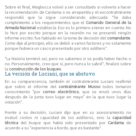
Sobre el final, Magliocca volvió a ser consultado si volvería a hacer
la recomendación de Cardama o se arrepentía y el excontralmirante
respondió que la sigue considerando adecuada: "Se daba
cumplimiento a los requerimientos que el
Comando General de la
Armada Nacional
establecía. Eso es lo primero a tener en cuenta. No
lo hice por escrito porque en la reunión no se presentó ningún
informe escrito; fue hablado en la toma de decisión del
comandante
.
Como dije al principio, ello se debió a varios factores y no solamente
porque hubiera un casco presentado por otro astillero".
"La historia terminó así, pero no sabemos si se podía haber hecho o
no. Personalmente, creo que sí, pero nunca lo sabré", finalizó sobre
la
construcción de los buques
.
La versión de Luciani, que se abstuvo
En su comparecencia, también el contralmirante Luciani reafirmó
que sobre el informe del
contralmirante Musso
todos tomaron
conocimiento "por
correo electrónico
, que se envió unos días
después de la Junta tuvo lugar en mayo" en la que tuvo lugar la
votación".
Frente a su decisión, Luciani dijo que en su asesoramiento no
evaluó costos ni capacidad de los astilleros, sino la
capacidad
técnica
del buque que había sido presentado por
Cardama
de
acuerdo a su "experiencia a bordo, que es bastante".