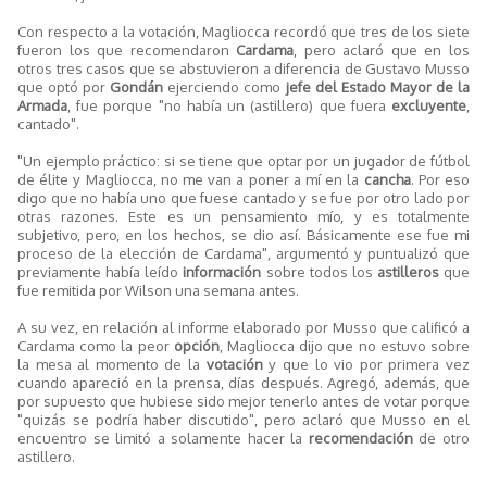
Con respecto a la votación, Magliocca recordó que tres de los siete
fueron los que recomendaron
Cardama
, pero aclaró que en los
otros tres casos que se abstuvieron a diferencia de Gustavo Musso
que optó por
Gondán
ejerciendo como
jefe del Estado Mayor de la
Armada
, fue porque "no había un (astillero) que fuera
excluyente
,
cantado".
"Un ejemplo práctico: si se tiene que optar por un jugador de fútbol
de élite y Magliocca, no me van a poner a mí en la
cancha
. Por eso
digo que no había uno que fuese cantado y se fue por otro lado por
otras razones. Este es un pensamiento mío, y es totalmente
subjetivo, pero, en los hechos, se dio así. Básicamente ese fue mi
proceso de la elección de Cardama", argumentó y puntualizó que
previamente había leído
información
sobre todos los
astilleros
que
fue remitida por Wilson una semana antes.
A su vez, en relación al informe elaborado por Musso que calificó a
Cardama como la peor
opción
, Magliocca dijo que no estuvo sobre
la mesa al momento de la
votación
y que lo vio por primera vez
cuando apareció en la prensa, días después. Agregó, además, que
por supuesto que hubiese sido mejor tenerlo antes de votar porque
"quizás se podría haber discutido", pero aclaró que Musso en el
encuentro se limitó a solamente hacer la
recomendación
de otro
astillero.