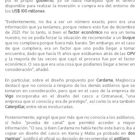
por el propio
gobierno
, ya se había manejado que el dinero
disponible para realizar la inversión o compra era del entorno de
los
US$ 100 millones
.
"Evidentemente, no iba a ser un número exacto, pero era una
información que ya teníamos, porque reitero esto fue de diciembre
de 2021. Por lo tanto, si bien el
factor económico
no era un tema
nuestro, no se podía forzar la situación de recomendar a un
buque
que no cumpliera porque fuera más barato. Sin embargo, en el caso
de que cumpliera, era un factor que uno podía llegar a tomar
encuentra, dado que hacía 15 años que estábamos atrás de las
OPV
y la mayoría de las veces que cayó el proceso fue por el factor
económico. O sea que era una cosa que podíamos llegar a tener en
consideración", añadió.
En particular, sobre el diseño propuesto por
Cardama
, Magliocca
destacó que no conocía a ninguno de los demás astilleros que se
tomaron en consideración, pero que en el caso de la empresa de
Vigo
incorporaba en el diseño del casco a Cintranaval, "una
empresa que sí conocía y era de prestigio", así como lo era también
Caterpillar,
entre otras involucradas.
Posteriormente, agregó que por más que no conocía a los astilleros,
sí hubo "prueba de canal" que permitió acceder a mayor
información. "O sea, si bien Cardama no había hecho este barco, iba a
copiar un diseño del casco en Kenia y Malta ya probado en
dos
marinas
", justificó el oficial su decisión de recomendar el
astillero
.