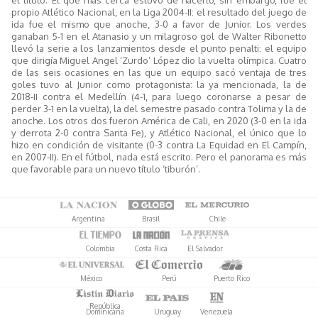
propio Atlético Nacional, en la Liga 2004-II: el resultado del juego de
ida fue el mismo que anoche, 3-0 a favor de Junior. Los verdes
ganaban 5-1 en el Atanasio y un milagroso gol de Walter Ribonetto
llevó la serie a los lanzamientos desde el punto penalti: el equipo
que dirigía Miguel Angel ‘Zurdo’ López dio la vuelta olímpica. Cuatro
de las seis ocasiones en las que un equipo sacó ventaja de tres
goles tuvo al Junior como protagonista: la ya mencionada, la de
2018-II contra el Medellín (4-1, para luego coronarse a pesar de
perder 3-1 en la vuelta), la del semestre pasado contra Tolima y la de
anoche. Los otros dos fueron América de Cali, en 2020 (3-0 en la ida
y derrota 2-0 contra Santa Fe), y Atlético Nacional, el único que lo
hizo en condición de visitante (0-3 contra La Equidad en El Campín,
en 2007-II). En el fútbol, nada está escrito. Pero el panorama es más
que favorable para un nuevo título ‘tiburón’.
Argentina
Brasil
Chile
Colombia
Costa Rica
El Salvador
México
Perú
Puerto Rico
República
Dominicana
Uruguay
Venezuela