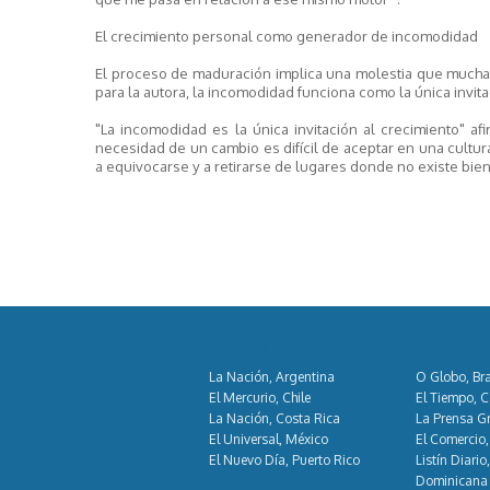
El crecimiento personal como generador de incomodidad
El proceso de maduración implica una molestia que muchas 
para la autora, la incomodidad funciona como la única invita
"La incomodidad es la única invitación al crecimiento" a
necesidad de un cambio es difícil de aceptar en una cultu
a equivocarse y a retirarse de lugares donde no existe bien
Socios GDA
La Nación, Argentina
O Globo, Bra
El Mercurio, Chile
El Tiempo, 
La Nación, Costa Rica
La Prensa Gr
El Universal, México
El Comercio,
El Nuevo Día, Puerto Rico
Listín Diario
Dominicana