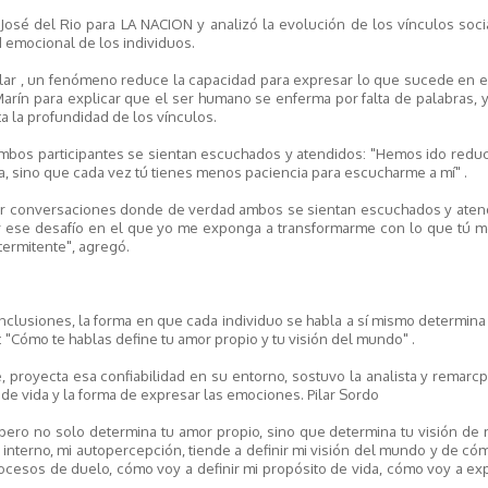
 José del Rio para LA NACION y analizó la evolución de los vínculos soci
d emocional de los individuos.
ar , un fenómeno reduce la capacidad para expresar lo que sucede en el
 Marín para explicar que el ser humano se enferma por falta de palabras, 
a la profundidad de los vínculos.
ambos participantes se sientan escuchados y atendidos: "Hemos ido redu
, sino que cada vez tú tienes menos paciencia para escucharme a mí" .
rar conversaciones donde de verdad ambos se sientan escuchados y aten
r ese desafío en el que yo me exponga a transformarme con lo que tú me
ermitente", agregó.
clusiones, la forma en que cada individuo se habla a sí mismo determin
: "Cómo te hablas define tu amor propio y tu visión del mundo" .
 proyecta esa confiabilidad en su entorno, sostuvo la analista y remarc
de vida y la forma de expresar las emociones. Pilar Sordo
pero no solo determina tu amor propio, sino que determina tu visión de
o interno, mi autopercepción, tiende a definir mi visión del mundo y de c
rocesos de duelo, cómo voy a definir mi propósito de vida, cómo voy a ex