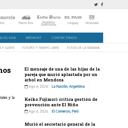
República
Perú
Puerto Rico
Uruguay
Venezuela
Dominicana
BLOG GDA
MEDIA KIT
CONTÁCTENOS
A Y GENTE
FUTURO Y TIEMPO LIBRE
FOTOS DE LA SEMANA
nos
El mensaje de una de las hijas de la
pareja que murió aplastada por un
árbol en Mendoza
Ago 6, 2026
La Nación, Argentina
ales y la
Keiko Fujimori critica gestión de
prevención ante El Niño
Ago 6, 2026
El Comercio, Perú
Murió el secretario general de la