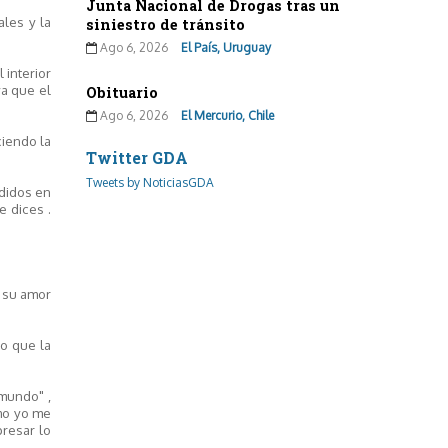
Junta Nacional de Drogas tras un
ales y la
siniestro de tránsito
Ago 6, 2026
El País, Uruguay
 interior
ya que el
Obituario
Ago 6, 2026
El Mercurio, Chile
ciendo la
Twitter GDA
Tweets by NoticiasGDA
didos en
 dices .
a su amor
po que la
 mundo" ,
ómo yo me
presar lo