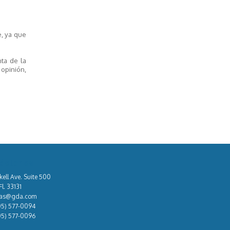
e, ya que
ta de la
 opinión,
áctenos
kell Ave. Suite 500
l. 33131
tas@gda.com
05) 577-0094
05) 577-0096