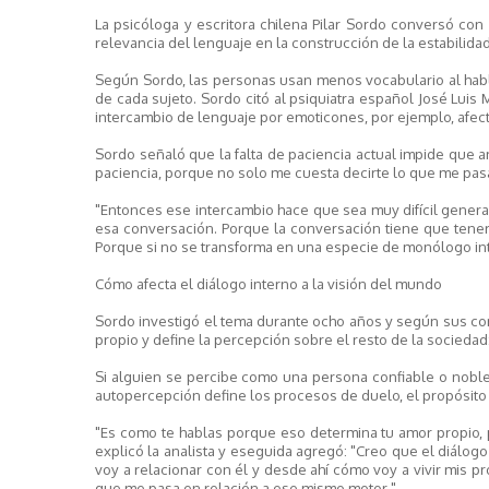
La psicóloga y escritora chilena Pilar Sordo conversó con
relevancia del lenguaje en la construcción de la estabilida
Según Sordo, las personas usan menos vocabulario al habl
de cada sujeto. Sordo citó al psiquiatra español José Luis
intercambio de lenguaje por emoticones, por ejemplo, afect
Sordo señaló que la falta de paciencia actual impide que 
paciencia, porque no solo me cuesta decirte lo que me pasa
"Entonces ese intercambio hace que sea muy difícil gene
esa conversación. Porque la conversación tiene que tene
Porque si no se transforma en una especie de monólogo int
Cómo afecta el diálogo interno a la visión del mundo
Sordo investigó el tema durante ocho años y según sus con
propio y define la percepción sobre el resto de la sociedad
Si alguien se percibe como una persona confiable o noble,
autopercepción define los procesos de duelo, el propósito 
"Es como te hablas porque eso determina tu amor propio, 
explicó la analista y eseguida agregó: "Creo que el diálog
voy a relacionar con él y desde ahí cómo voy a vivir mis p
que me pasa en relación a ese mismo motor ".