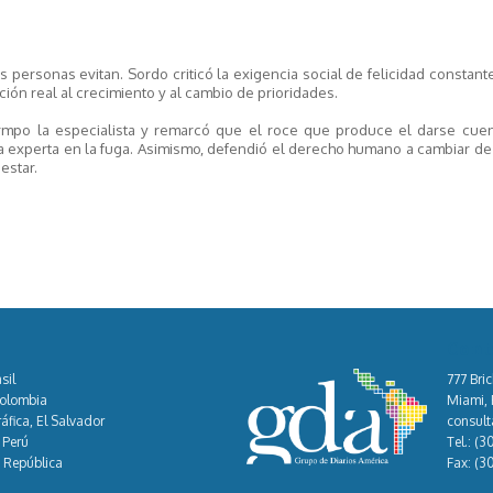
personas evitan. Sordo criticó la exigencia social de felicidad constant
ción real al crecimiento y al cambio de prioridades.
firmpo la especialista y remarcó que el roce que produce el darse cuen
ra experta en la fuga. Asimismo, defendió el derecho humano a cambiar de
estar.
Cont
sil
777 Bric
Colombia
Miami, F
áfica, El Salvador
consul
 Perú
Tel.:
(3
, República
Fax:
(3