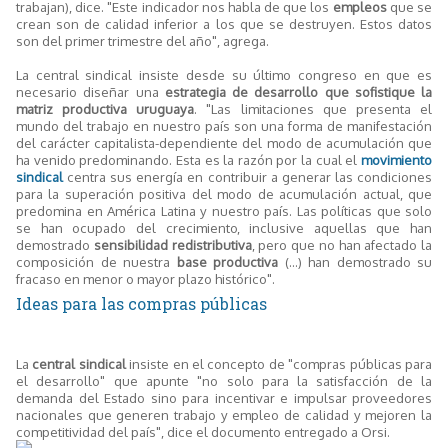
trabajan), dice. "Este indicador nos habla de que los
empleos
que se
crean son de calidad inferior a los que se destruyen. Estos datos
son del primer trimestre del año", agrega.
La central sindical insiste desde su último congreso en que es
necesario diseñar una
estrategia de desarrollo que sofistique la
matriz productiva uruguaya
. "Las limitaciones que presenta el
mundo del trabajo en nuestro país son una forma de manifestación
del carácter capitalista-dependiente del modo de acumulación que
ha venido predominando. Esta es la razón por la cual el
movimiento
sindical
centra sus energía en contribuir a generar las condiciones
para la superación positiva del modo de acumulación actual, que
predomina en América Latina y nuestro país. Las políticas que solo
se han ocupado del crecimiento, inclusive aquellas que han
demostrado
sensibilidad redistributiva
, pero que no han afectado la
composición de nuestra
base
productiva
(...) han demostrado su
fracaso en menor o mayor plazo histórico".
Ideas para las compras públicas
La
central
sindical
insiste en el concepto de "compras públicas para
el desarrollo" que apunte "no solo para la satisfacción de la
demanda del Estado sino para incentivar e impulsar proveedores
nacionales que generen trabajo y empleo de calidad y mejoren la
competitividad del país", dice el documento entregado a Orsi.