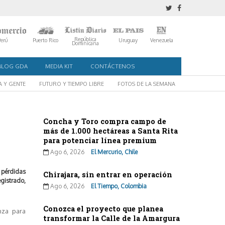
República
Perú
Puerto Rico
Uruguay
Venezuela
Dominicana
BLOG GDA
MEDIA KIT
CONTÁCTENOS
A Y GENTE
FUTURO Y TIEMPO LIBRE
FOTOS DE LA SEMANA
Concha y Toro compra campo de
más de 1.000 hectáreas a Santa Rita
para potenciar línea premium
Ago 6, 2026
El Mercurio, Chile
 pérdidas
Chirajara, sin entrar en operación
egistrado,
Ago 6, 2026
El Tiempo, Colombia
Conozca el proyecto que planea
nza para
transformar la Calle de la Amargura