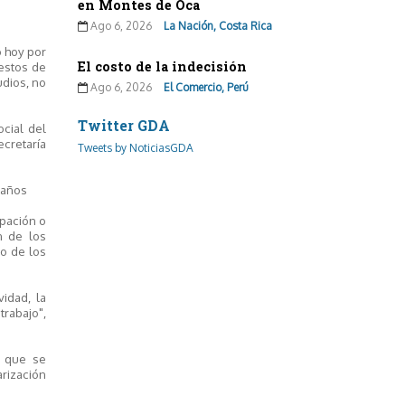
en Montes de Oca
Ago 6, 2026
La Nación, Costa Rica
o hoy por
El costo de la indecisión
uestos de
udios, no
Ago 6, 2026
El Comercio, Perú
Twitter GDA
ocial del
ecretaría
Tweets by NoticiasGDA
 años
upación o
n de los
no de los
idad, la
trabajo",
s que se
arización