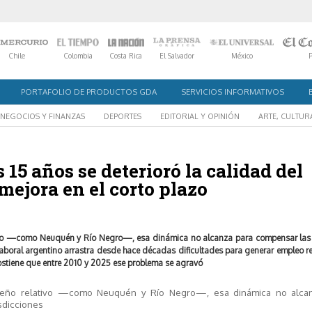
Chile
Colombia
Costa Rica
El Salvador
México
PORTAFOLIO DE PRODUCTOS GDA
SERVICIOS INFORMATIVOS
NEGOCIOS Y FINANZAS
DEPORTES
EDITORIAL Y OPINIÓN
ARTE, CULTUR
15 años se deterioró la calidad del
mejora en el corto plazo
tivo —como Neuquén y Río Negro—, esa dinámica no alcanza para compensar las
aboral argentino arrastra desde hace décadas dificultades para generar empleo r
ostiene que entre 2010 y 2025 ese problema se agravó
mpeño relativo —como Neuquén y Río Negro—, esa dinámica no alca
sdicciones