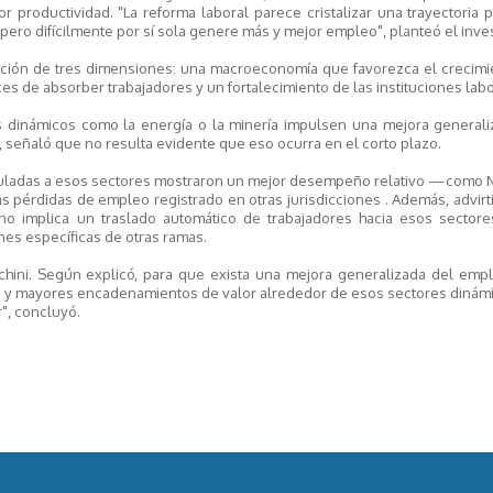
roductividad. "La reforma laboral parece cristalizar una trayectoria p
 pero difícilmente por sí sola genere más y mejor empleo", planteó el inve
lación de tres dimensiones: una macroeconomía que favorezca el crecimi
ces de absorber trabajadores y un fortalecimiento de las instituciones labo
es dinámicos como la energía o la minería impulsen una mejora generali
, señaló que no resulta evidente que eso ocurra en el corto plazo.
vinculadas a esos sectores mostraron un mejor desempeño relativo —como
pérdidas de empleo registrado en otras jurisdicciones . Además, advirt
no implica un traslado automático de trabajadores hacia esos sectore
nes específicas de otras ramas.
chini. Según explicó, para que exista una mejora generalizada del empl
d y mayores encadenamientos de valor alrededor de esos sectores dinámi
", concluyó.