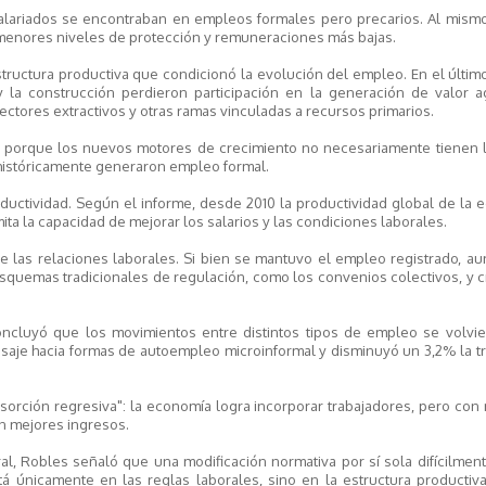
alariados se encontraban en empleos formales pero precarios. Al mismo
r menores niveles de protección y remuneraciones más bajas.
ructura productiva que condicionó la evolución del empleo. En el últim
y la construcción perdieron participación en la generación de valor a
ectores extractivos y otras ramas vinculadas a recursos primarios.
 porque los nuevos motores de crecimiento no necesariamente tienen 
históricamente generaron empleo formal.
uctividad. Según el informe, desde 2010 la productividad global de la 
ta la capacidad de mejorar los salarios y las condiciones laborales.
 las relaciones laborales. Si bien se mantuvo el empleo registrado, au
squemas tradicionales de regulación, como los convenios colectivos, y 
 concluyó que los movimientos entre distintos tipos de empleo se volvi
aje hacia formas de autoempleo microinformal y disminuyó un 3,2% la tr
sorción regresiva": la economía logra incorporar trabajadores, pero co
on mejores ingresos.
al, Robles señaló que una modificación normativa por sí sola difícilme
tá únicamente en las reglas laborales, sino en la estructura productiv