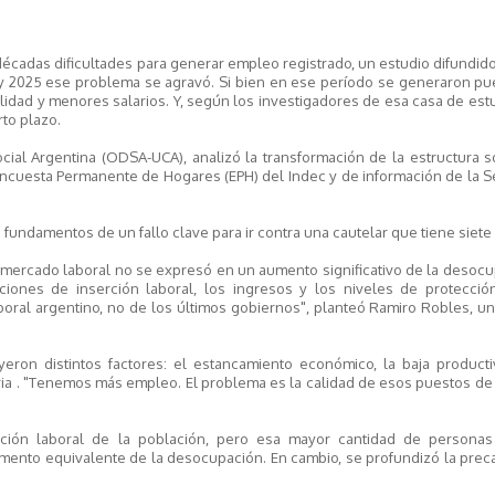
écadas dificultades para generar empleo registrado, un estudio difundid
0 y 2025 ese problema se agravó. Si bien en ese período se generaron p
lidad y menores salarios. Y, según los investigadores de esa casa de est
to plazo.
ial Argentina (ODSA-UCA), analizó la transformación de la estructura s
a Encuesta Permanente de Hogares (EPH) del Indec y de información de la S
undamentos de un fallo clave para ir contra una cautelar que tiene siete
el mercado laboral no se expresó en un aumento significativo de la desoc
iones de inserción laboral, los ingresos y los niveles de protecció
boral argentino, no de los últimos gobiernos", planteó Ramiro Robles, u
eron distintos factores: el estancamiento económico, la baja productiv
ia . "Tenemos más empleo. El problema es la calidad de esos puestos de 
ación laboral de la población, pero esa mayor cantidad de persona
mento equivalente de la desocupación. En cambio, se profundizó la prec