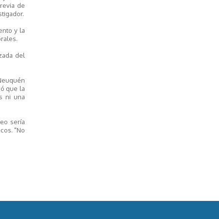
revia de
stigador.
ento y la
rales.
zada del
 Neuquén
ió que la
s ni una
eo sería
cos. "No