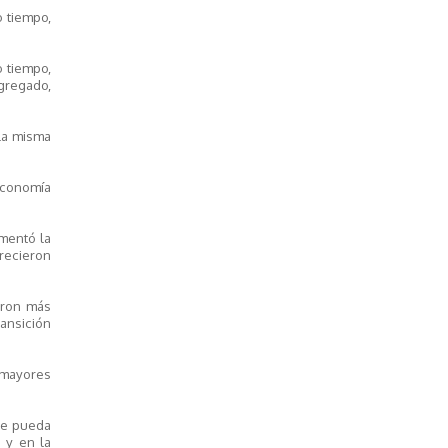
 tiempo,
o tiempo,
gregado,
la misma
economía
mentó la
crecieron
eron más
ansición
n mayores
nte pueda
a y en la