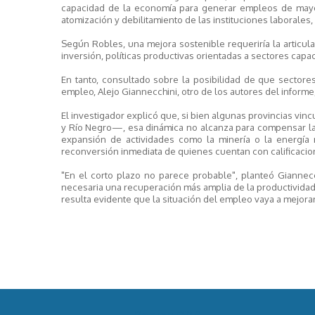
capacidad de la economía para generar empleos de mayor p
atomización y debilitamiento de las instituciones laborales,
Según Robles, una mejora sostenible requeriría la articu
inversión, políticas productivas orientadas a sectores capa
En tanto, consultado sobre la posibilidad de que sector
empleo, Alejo Giannecchini, otro de los autores del informe
El investigador explicó que, si bien algunas provincias 
y Río Negro—, esa dinámica no alcanza para compensar las 
expansión de actividades como la minería o la energía 
reconversión inmediata de quienes cuentan con calificacio
"En el corto plazo no parece probable", planteó Giannec
necesaria una recuperación más amplia de la productivida
resulta evidente que la situación del empleo vaya a mejorar