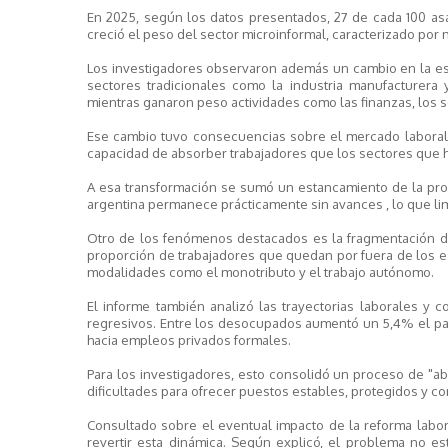
En 2025, según los datos presentados, 27 de cada 100 as
creció el peso del sector microinformal, caracterizado po
Los investigadores observaron además un cambio en la est
sectores tradicionales como la industria manufacturera 
mientras ganaron peso actividades como las finanzas, los s
Ese cambio tuvo consecuencias sobre el mercado laboral
capacidad de absorber trabajadores que los sectores que 
A esa transformación se sumó un estancamiento de la prod
argentina permanece prácticamente sin avances , lo que limi
Otro de los fenómenos destacados es la fragmentación de
proporción de trabajadores que quedan por fuera de los e
modalidades como el monotributo y el trabajo autónomo.
El informe también analizó las trayectorias laborales y
regresivos. Entre los desocupados aumentó un 5,4% el pas
hacia empleos privados formales.
Para los investigadores, esto consolidó un proceso de "ab
dificultades para ofrecer puestos estables, protegidos y c
Consultado sobre el eventual impacto de la reforma labor
revertir esta dinámica. Según explicó, el problema no es