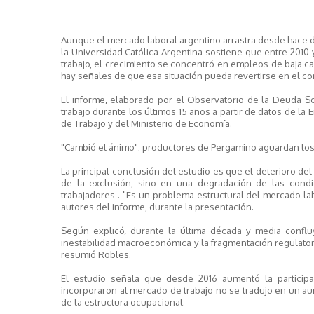
Aunque el mercado laboral argentino arrastra desde hace d
la Universidad Católica Argentina sostiene que entre 201
trabajo, el crecimiento se concentró en empleos de baja ca
hay señales de que esa situación pueda revertirse en el cor
El informe, elaborado por el Observatorio de la Deuda Soc
trabajo durante los últimos 15 años a partir de datos de l
de Trabajo y del Ministerio de Economía.
"Cambió el ánimo": productores de Pergamino aguardan los f
La principal conclusión del estudio es que el deterioro d
de la exclusión, sino en una degradación de las condic
trabajadores . "Es un problema estructural del mercado la
autores del informe, durante la presentación.
Según explicó, durante la última década y media confluy
inestabilidad macroeconómica y la fragmentación regulator
resumió Robles.
El estudio señala que desde 2016 aumentó la particip
incorporaron al mercado de trabajo no se tradujo en un au
de la estructura ocupacional.