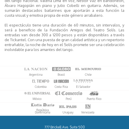
del tango nacional: Valeria Lima en voz, Néstor Vaz en bandoneón,
Álvaro Hagopián en piano y Julio Cobelli en guitarra. Además, se
sumarán destacados bailarines que aportarán a esta función la
cuota visual y emotiva propia de este género arrabalero.
El espectáculo tiene una duración de 60 minutos, sin intervalos, y
será a beneficio de la Fundación Amigos del Teatro Solís. Las
entradas van desde 300 a 1200 pesos y están disponibles a través
de Tickantel. Con una puesta de gran calidad artística y un repertorio
entrañable, la noche de hoy en el Solís promete ser una celebración
inolvidable para los amantes del tango.
Argentina
Brasil
Chile
Colombia
Costa Rica
El Salvador
México
Perú
Puerto Rico
República
Dominicana
Uruguay
Venezuela
777 Brickell Ave. Suite 500