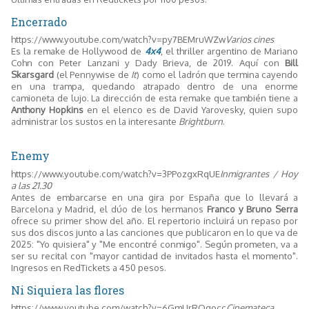
Encerrado
https://www.youtube.com/watch?v=py7BEMruWZw
Varios cines
Es la remake de Hollywood de
4x4
, el thriller argentino de Mariano
Cohn con Peter Lanzani y Dady Brieva, de 2019. Aquí con
Bill
Skarsgard
(el Pennywise de
It
) como el ladrón que termina cayendo
en una trampa, quedando atrapado dentro de una enorme
camioneta de lujo. La dirección de esta remake que también tiene a
Anthony Hopkins
en el elenco es de David Yarovesky, quien supo
administrar los sustos en la interesante
Brightburn
.
Enemy
https://www.youtube.com/watch?v=3PPozgxRqUE
Inmigrantes / Hoy
a las 21.30
Antes de embarcarse en una gira por España que lo llevará a
Barcelona y Madrid, el dúo de los hermanos
Franco y Bruno Serra
ofrece su primer show del año. El repertorio incluirá un repaso por
sus dos discos junto a las canciones que publicaron en lo que va de
2025: "Yo quisiera" y "Me encontré conmigo". Según prometen, va a
ser su recital con "mayor cantidad de invitados hasta el momento".
Ingresos en RedTickets a 450 pesos.
Ni Siquiera las flores
https://www.youtube.com/watch?v=6GmUrRQqocc
Cinemateca