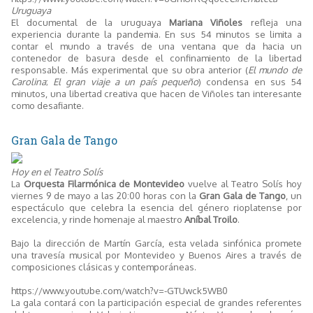
Uruguaya
El documental de la uruguaya
Mariana Viñoles
refleja una
experiencia durante la pandemia. En sus 54 minutos se limita a
contar el mundo a través de una ventana que da hacia un
contenedor de basura desde el confinamiento de la libertad
responsable. Más experimental que su obra anterior (
El mundo de
Carolina
;
El gran viaje a un país pequeño
) condensa en sus 54
minutos, una libertad creativa que hacen de Viñoles tan interesante
como desafiante.
Gran Gala de Tango
Hoy en el Teatro Solís
La
Orquesta Filarmónica de Montevideo
vuelve al Teatro Solís hoy
viernes 9 de mayo a las 20:00 horas con la
Gran Gala de Tango
, un
espectáculo que celebra la esencia del género rioplatense por
excelencia, y rinde homenaje al maestro
Aníbal Troilo
.
Bajo la dirección de Martín García, esta velada sinfónica promete
una travesía musical por Montevideo y Buenos Aires a través de
composiciones clásicas y contemporáneas.
https://www.youtube.com/watch?v=-GTUwck5WB0
La gala contará con la participación especial de grandes referentes