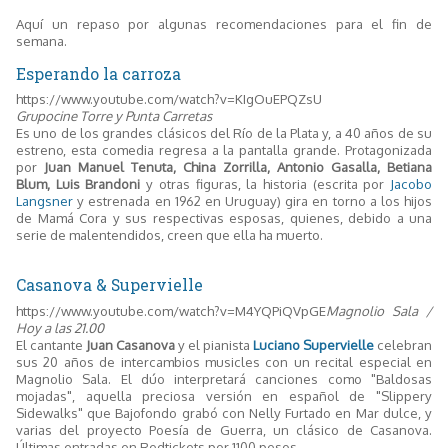
Aquí un repaso por algunas recomendaciones para el fin de
semana.
Esperando la carroza
https://www.youtube.com/watch?v=KIgOuEPQZsU
Grupocine Torre y Punta Carretas
Es uno de los grandes clásicos del Río de la Plata y, a 40 años de su
estreno, esta comedia regresa a la pantalla grande. Protagonizada
por
Juan Manuel Tenuta, China Zorrilla, Antonio Gasalla, Betiana
Blum, Luis Brandoni
y otras figuras, la historia (escrita por
Jacobo
Langsner
y estrenada en 1962 en Uruguay) gira en torno a los hijos
de Mamá Cora y sus respectivas esposas, quienes, debido a una
serie de malentendidos, creen que ella ha muerto.
Casanova & Supervielle
https://www.youtube.com/watch?v=M4YQPiQVpGE
Magnolio Sala /
Hoy a las 21.00
El cantante
Juan Casanova
y el pianista
Luciano Supervielle
celebran
sus 20 años de intercambios musicles con un recital especial en
Magnolio Sala. El dúo interpretará canciones como "Baldosas
mojadas", aquella preciosa versión en español de "Slippery
Sidewalks" que Bajofondo grabó con Nelly Furtado en Mar dulce, y
varias del proyecto Poesía de Guerra, un clásico de Casanova.
Últimas entradas en Redtickets por 1100 pesos.