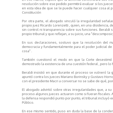
resolución sobre ese pedido permitirá evaluar si los juece
en esta idea de que se le puede hacer cualquier cosa al per
Constitución
Por otra parte, el abogado vinculó la irregularidad señala
propio juez Ricardo Lorenzetti , quien, en una disidencia, 
sin control ni transparencia sobre sus funciones. Beraldi
propio tribunal y que reflejan, a su juicio, una "descomposici
En sus declaraciones, sostuvo que la resolución del má
democracia y fundamentalmente para el poder judicial de 
cosa" .
También cuestionó el modo en que la Corte desestimó 
demostrado la existencia de una cuestión federal , pero lo h
Beraldi insistió en que durante el proceso se vulneró la ga
apuntó contra los jueces Mariano Borinsky y Gustavo Hornos
con el presidente Macri a conversar no se sabe de qué, porq
El abogado advirtió sobre otras irregularidades que, a su
proceso algunos jueces actuaron como si fueran fiscales. A
la defensa respondió punto por punto, el tribunal incluyó e
Público.
En ese mismo sentido, puso en duda la base de la condena.