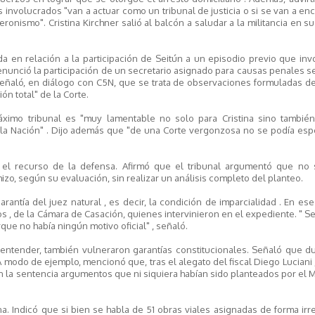
s involucrados "van a actuar como un tribunal de justicia o si se van a e
onismo". Cristina Kirchner salió al balcón a saludar a la militancia en s
da en relación a la participación de Seitún a un episodio previo que inv
denunció la participación de un secretario asignado para causas penales s
 señaló, en diálogo con C5N, que se trata de observaciones formuladas d
ón total" de la Corte.
ximo tribunal es "muy lamentable no solo para Cristina sino también
la Nación" . Dijo además que "de una Corte vergonzosa no se podía espe
el recurso de la defensa. Afirmó que el tribunal argumentó que no 
izo, según su evaluación, sin realizar un análisis completo del planteo.
rantía del juez natural , es decir, la condición de imparcialidad . En ese
 , de la Cámara de Casación, quienes intervinieron en el expediente. " S
ue no había ningún motivo oficial" , señaló.
 entender, también vulneraron garantías constitucionales. Señaló que d
 modo de ejemplo, mencionó que, tras el alegato del fiscal Diego Luciani
n la sentencia argumentos que ni siquiera habían sido planteados por el M
 Indicó que si bien se habla de 51 obras viales asignadas de forma irre