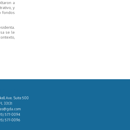
ltaron a
rativo, y
o fondos
sidenta.
sa se le
contexto,
áctenos
kell Ave. Suite 500
l. 33131
tas@gda.com
05) 577-0094
05) 577-0096