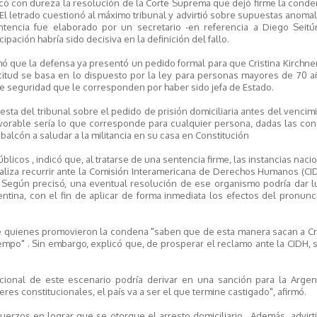
iticó con dureza la resolución de la Corte Suprema que dejó firme la cond
 El letrado cuestionó al máximo tribunal y advirtió sobre supuestas anomal
tencia fue elaborado por un secretario -en referencia a Diego Seitú
ipación habría sido decisiva en la definición del fallo.
rmó que la defensa ya presentó un pedido formal para que Cristina Kirchn
icitud se basa en lo dispuesto por la ley para personas mayores de 70 
e seguridad que le corresponden por haber sido jefa de Estado.
ta del tribunal sobre el pedido de prisión domiciliaria antes del vencim
avorable sería lo que corresponde para cualquier persona, dadas las co
l balcón a saludar a la militancia en su casa en Constitución
blicos , indicó que, al tratarse de una sentencia firme, las instancias naci
aliza recurrir ante la Comisión Interamericana de Derechos Humanos (CI
Según precisó, una eventual resolución de ese organismo podría dar lu
entina, con el fin de aplicar de forma inmediata los efectos del pronun
e quienes promovieron la condena "saben que de esta manera sacan a Cri
empo" . Sin embargo, explicó que, de prosperar el reclamo ante la CIDH, s
ucional de este escenario podría derivar en una sanción para la Argent
es constitucionales, el país va a ser el que termine castigado", afirmó.
erzos en lograr que se otorgue el arresto domiciliario . Además, advirt