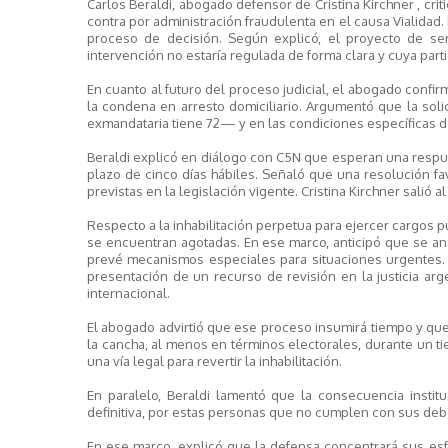
Carlos Beraldi, abogado defensor de Cristina Kirchner , cr
contra por administración fraudulenta en el causa Vialidad.
proceso de decisión. Según explicó, el proyecto de sen
intervención no estaría regulada de forma clara y cuya partic
En cuanto al futuro del proceso judicial, el abogado confi
la condena en arresto domiciliario. Argumentó que la sol
exmandataria tiene 72— y en las condiciones específicas d
Beraldi explicó en diálogo con C5N que esperan una respues
plazo de cinco días hábiles. Señaló que una resolución f
previstas en la legislación vigente. Cristina Kirchner salió a
Respecto a la inhabilitación perpetua para ejercer cargos pú
se encuentran agotadas. En ese marco, anticipó que se an
prevé mecanismos especiales para situaciones urgentes. 
presentación de un recurso de revisión en la justicia arg
internacional.
El abogado advirtió que ese proceso insumirá tiempo y qu
la cancha, al menos en términos electorales, durante un ti
una vía legal para revertir la inhabilitación.
En paralelo, Beraldi lamentó que la consecuencia instit
definitiva, por estas personas que no cumplen con sus deber
En ese marco, explicó que la defensa concentrará sus esfu