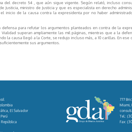
a del decreto 54 , que aún sigue vigente. Según relató, incluso consu
 Justicia, ministro de Justicia y que es especialista en derecho administ
l inicio de la causa contra la expresidenta por no haber administrad
a defensa para refutar los argumentos planteados en contra de la expre
 Vialidad superan ampliamente las mil páginas, mientras que a la defen
o la causa llegó a la Corte, se redujo incluso más, a 10 carillas. En ese 
o suficientemente sus argumentos.
Cont
sil
777 Bric
Colombia
Miami, F
áfica, El Salvador
consul
 Perú
Tel.:
(3
, República
Fax:
(3