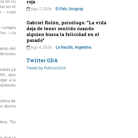
ena en su
roja
ías en el
Ago 7, 2026
El País, Uruguay
n - cuya
Gabriel Rolón, psicólogo: "La vida
er cumpla
deja de tener sentido cuando
años —la
alguien busca la felicidad en el
pasado"
Ago 4, 2026
La Nación, Argentina
iento del
ndiciones
Twitter GDA
Tweets by NoticiasGDA
onales ya
DH) , que
gar a la
ciamiento
stina de
e abriría
ina. "En
ió que la