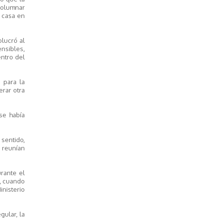
ncolumnar
u casa en
olucró al
ensibles,
entro del
 para la
rar otra
se había
 sentido,
e reunían
urante el
 , cuando
inisterio
gular, la