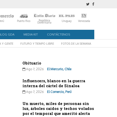
República
Perú
Puerto Rico
Uruguay
Venezuela
Dominicana
BLOG GDA
MEDIA KIT
CONTÁCTENOS
A Y GENTE
FUTURO Y TIEMPO LIBRE
FOTOS DE LA SEMANA
Obituario
Ago 7, 2026
El Mercurio, Chile
Influencers, blanco en la guerra
interna del cártel de Sinaloa
Ago 7, 2026
El Comercio, Perú
Un muerto, miles de personas sin
luz, árboles caídos y techos volados
por el temporal que ameritó alerta