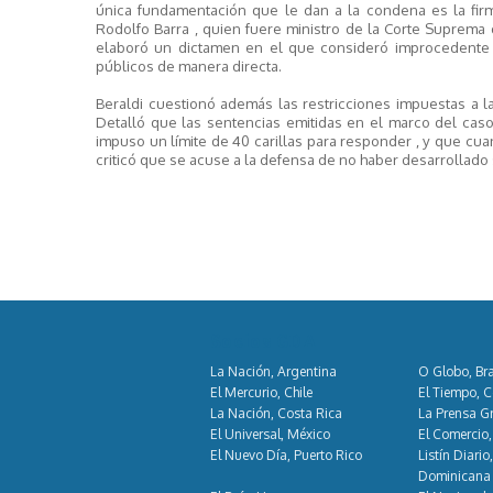
única fundamentación que le dan a la condena es la firm
Rodolfo Barra , quien fuere ministro de la Corte Suprema de
elaboró un dictamen en el que consideró improcedente e
públicos de manera directa.
Beraldi cuestionó además las restricciones impuestas a l
Detalló que las sentencias emitidas en el marco del caso
impuso un límite de 40 carillas para responder , y que cuand
criticó que se acuse a la defensa de no haber desarrollad
Socios GDA
La Nación, Argentina
O Globo, Bra
El Mercurio, Chile
El Tiempo, 
La Nación, Costa Rica
La Prensa Gr
El Universal, México
El Comercio,
El Nuevo Día, Puerto Rico
Listín Diario
Dominicana