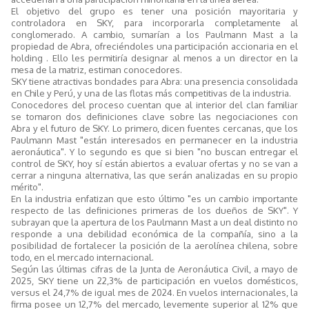
El objetivo del grupo es tener una posición mayoritaria y
controladora en SKY, para incorporarla completamente al
conglomerado. A cambio, sumarían a los Paulmann Mast a la
propiedad de Abra, ofreciéndoles una participación accionaria en el
holding . Ello les permitiría designar al menos a un director en la
mesa de la matriz, estiman conocedores.
SKY tiene atractivas bondades para Abra: una presencia consolidada
en Chile y Perú, y una de las flotas más competitivas de la industria.
Conocedores del proceso cuentan que al interior del clan familiar
se tomaron dos definiciones clave sobre las negociaciones con
Abra y el futuro de SKY. Lo primero, dicen fuentes cercanas, que los
Paulmann Mast "están interesados en permanecer en la industria
aeronáutica". Y lo segundo es que si bien "no buscan entregar el
control de SKY, hoy sí están abiertos a evaluar ofertas y no se van a
cerrar a ninguna alternativa, las que serán analizadas en su propio
mérito".
En la industria enfatizan que esto último "es un cambio importante
respecto de las definiciones primeras de los dueños de SKY". Y
subrayan que la apertura de los Paulmann Mast a un deal distinto no
responde a una debilidad económica de la compañía, sino a la
posibilidad de fortalecer la posición de la aerolínea chilena, sobre
todo, en el mercado internacional.
Según las últimas cifras de la Junta de Aeronáutica Civil, a mayo de
2025, SKY tiene un 22,3% de participación en vuelos domésticos,
versus el 24,7% de igual mes de 2024. En vuelos internacionales, la
firma posee un 12,7% del mercado, levemente superior al 12% que