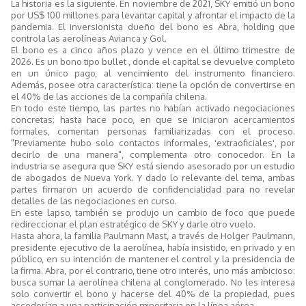
La historia es la siguiente. En noviembre de 2021, SKY emitió un bono
por US$ 100 millones para levantar capital y afrontar el impacto de la
pandemia. El inversionista dueño del bono es Abra, holding que
controla las aerolíneas Avianca y Gol.
El bono es a cinco años plazo y vence en el último trimestre de
2026. Es un bono tipo bullet , donde el capital se devuelve completo
en un único pago, al vencimiento del instrumento financiero.
Además, posee otra característica: tiene la opción de convertirse en
el 40% de las acciones de la compañía chilena.
En todo este tiempo, las partes no habían activado negociaciones
concretas; hasta hace poco, en que se iniciaron acercamientos
formales, comentan personas familiarizadas con el proceso.
"Previamente hubo solo contactos informales, 'extraoficiales', por
decirlo de una manera", complementa otro conocedor. En la
industria se asegura que SKY está siendo asesorado por un estudio
de abogados de Nueva York. Y dado lo relevante del tema, ambas
partes firmaron un acuerdo de confidencialidad para no revelar
detalles de las negociaciones en curso.
En este lapso, también se produjo un cambio de foco que puede
redireccionar el plan estratégico de SKY y darle otro vuelo.
Hasta ahora, la familia Paulmann Mast, a través de Holger Paulmann,
presidente ejecutivo de la aerolínea, había insistido, en privado y en
público, en su intención de mantener el control y la presidencia de
la firma. Abra, por el contrario, tiene otro interés, uno más ambicioso:
busca sumar la aerolínea chilena al conglomerado. No les interesa
solo convertir el bono y hacerse del 40% de la propiedad, pues
accederían a una participación minoritaria en la línea aérea.