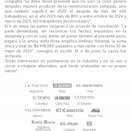
compañía. Se debe tener presente que no solo la crisis generó
despidos masivos producto de la reestructuración señalada, sino
que también significó en 2020 el despido de más de 600
trabajadores, en el año 2023 más de 800, y entre octubre de 2024 y
marzo de 2025, 160 trabajadores desvinculados".
El 6 de mayo, las partes llegaron a un acuerdo de conciliación. "La
parte demandada, sin reconocer los hechos expuestos en la
demanda y con el solo ánimo de poner término al presente juicio,
pagará a la actora doña Rosa Angélica Jiménez Retamal, la suma
única y total de $4.978.089, pagadera a más tardar con fecha 20 de
mayo de 2025", consigna el escrito. El 6 de junio, la causa fue
archivada.
"Están interesados en permanecer en la industria y no se van a
cerrar a ninguna alternativa, que serán analizadas en su propio
mérito".
Argentina
Brasil
Chile
Colombia
Costa Rica
El Salvador
México
Perú
Puerto Rico
República
Dominicana
Uruguay
Venezuela