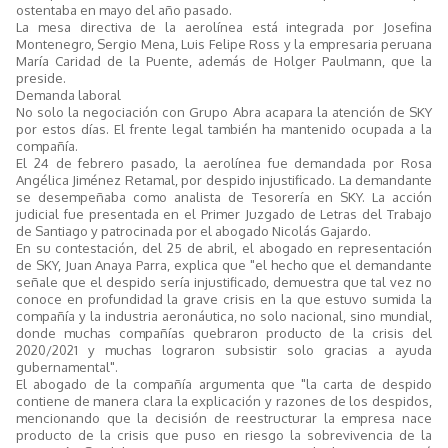
ostentaba en mayo del año pasado.
La mesa directiva de la aerolínea está integrada por Josefina
Montenegro, Sergio Mena, Luis Felipe Ross y la empresaria peruana
María Caridad de la Puente, además de Holger Paulmann, que la
preside.
Demanda laboral
No solo la negociación con Grupo Abra acapara la atención de SKY
por estos días. El frente legal también ha mantenido ocupada a la
compañía.
El 24 de febrero pasado, la aerolínea fue demandada por Rosa
Angélica Jiménez Retamal, por despido injustificado. La demandante
se desempeñaba como analista de Tesorería en SKY. La acción
judicial fue presentada en el Primer Juzgado de Letras del Trabajo
de Santiago y patrocinada por el abogado Nicolás Gajardo.
En su contestación, del 25 de abril, el abogado en representación
de SKY, Juan Anaya Parra, explica que "el hecho que el demandante
señale que el despido sería injustificado, demuestra que tal vez no
conoce en profundidad la grave crisis en la que estuvo sumida la
compañía y la industria aeronáutica, no solo nacional, sino mundial,
donde muchas compañías quebraron producto de la crisis del
2020/2021 y muchas lograron subsistir solo gracias a ayuda
gubernamental".
El abogado de la compañía argumenta que "la carta de despido
contiene de manera clara la explicación y razones de los despidos,
mencionando que la decisión de reestructurar la empresa nace
producto de la crisis que puso en riesgo la sobrevivencia de la