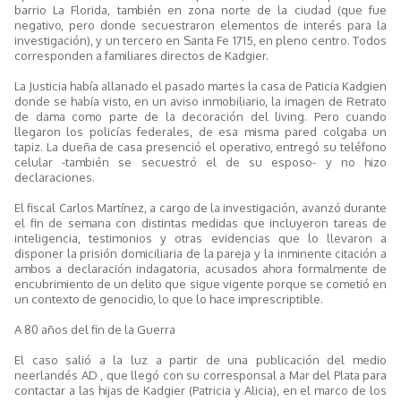
barrio La Florida, también en zona norte de la ciudad (que fue
negativo, pero donde secuestraron elementos de interés para la
investigación), y un tercero en Santa Fe 1715, en pleno centro. Todos
corresponden a familiares directos de Kadgier.
La Justicia había allanado el pasado martes la casa de Paticia Kadgien
donde se había visto, en un aviso inmobiliario, la imagen de Retrato
de dama como parte de la decoración del living. Pero cuando
llegaron los policías federales, de esa misma pared colgaba un
tapiz. La dueña de casa presenció el operativo, entregó su teléfono
celular -también se secuestró el de su esposo- y no hizo
declaraciones.
El fiscal Carlos Martínez, a cargo de la investigación, avanzó durante
el fin de semana con distintas medidas que incluyeron tareas de
inteligencia, testimonios y otras evidencias que lo llevaron a
disponer la prisión domiciliaria de la pareja y la inminente citación a
ambos a declaración indagatoria, acusados ahora formalmente de
encubrimiento de un delito que sigue vigente porque se cometió en
un contexto de genocidio, lo que lo hace imprescriptible.
A 80 años del fin de la Guerra
El caso salió a la luz a partir de una publicación del medio
neerlandés AD , que llegó con su corresponsal a Mar del Plata para
contactar a las hijas de Kadgier (Patricia y Alicia), en el marco de los