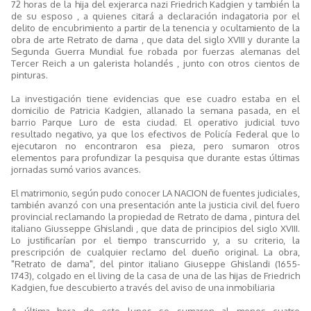
72 horas de la hija del exjerarca nazi Friedrich Kadgien y también la
de su esposo , a quienes citará a declaración indagatoria por el
delito de encubrimiento a partir de la tenencia y ocultamiento de la
obra de arte Retrato de dama , que data del siglo XVIII y durante la
Segunda Guerra Mundial fue robada por fuerzas alemanas del
Tercer Reich a un galerista holandés , junto con otros cientos de
pinturas.
La investigación tiene evidencias que ese cuadro estaba en el
domicilio de Patricia Kadgien, allanado la semana pasada, en el
barrio Parque Luro de esta ciudad. El operativo judicial tuvo
resultado negativo, ya que los efectivos de Policía Federal que lo
ejecutaron no encontraron esa pieza, pero sumaron otros
elementos para profundizar la pesquisa que durante estas últimas
jornadas sumó varios avances.
El matrimonio, según pudo conocer LA NACION de fuentes judiciales,
también avanzó con una presentación ante la justicia civil del fuero
provincial reclamando la propiedad de Retrato de dama , pintura del
italiano Giusseppe Ghislandi , que data de principios del siglo XVIII.
Lo justificarían por el tiempo transcurrido y, a su criterio, la
prescripción de cualquier reclamo del dueño original. La obra,
"Retrato de dama", del pintor italiano Giuseppe Ghislandi (1655-
1743), colgado en el living de la casa de una de las hijas de Friedrich
Kadgien, fue descubierto a través del aviso de una inmobiliaria
A última hora de este lunes se sumaron al menos cuatro