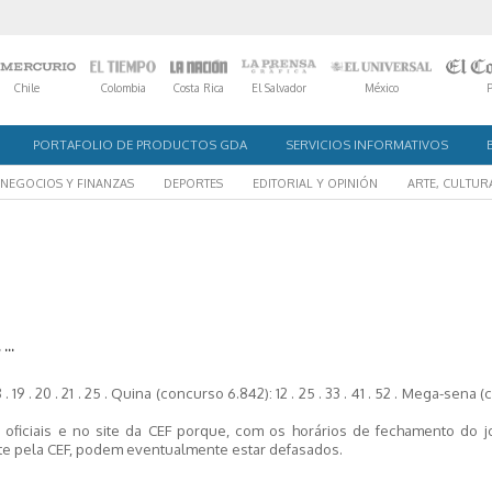
Chile
Colombia
Costa Rica
El Salvador
México
PORTAFOLIO DE PRODUCTOS GDA
SERVICIOS INFORMATIVOS
NEGOCIOS Y FINANZAS
DEPORTES
EDITORIAL Y OPINIÓN
ARTE, CULTUR
...
 . 18 . 19 . 20 . 21 . 25 . Quina (concurso 6.842): 12 . 25 . 33 . 41 . 52 . Mega-sena
oficiais e no site da CEF porque, com os horários de fechamento do jo
te pela CEF, podem eventualmente estar defasados.