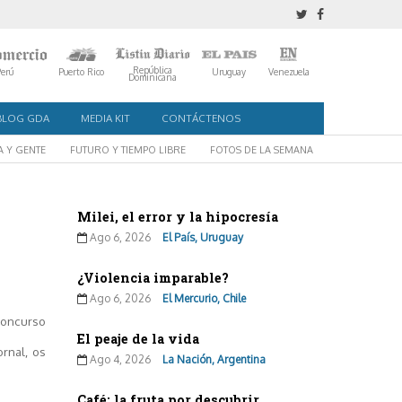
República
Perú
Puerto Rico
Uruguay
Venezuela
Dominicana
BLOG GDA
MEDIA KIT
CONTÁCTENOS
A Y GENTE
FUTURO Y TIEMPO LIBRE
FOTOS DE LA SEMANA
Milei, el error y la hipocresía
Ago 6, 2026
El País, Uruguay
¿Violencia imparable?
Ago 6, 2026
El Mercurio, Chile
 (concurso
El peaje de la vida
rnal, os
Ago 4, 2026
La Nación, Argentina
Café: la fruta por descubrir