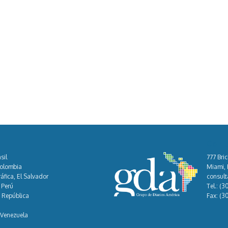
Cont
sil
777 Bric
Colombia
Miami, F
áfica, El Salvador
consul
 Perú
Tel.:
(3
, República
Fax:
(3
 Venezuela