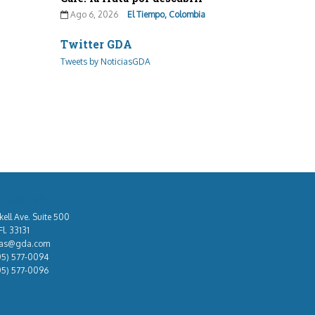
Ago 6, 2026
El Tiempo, Colombia
Twitter GDA
Tweets by NoticiasGDA
áctenos
kell Ave. Suite 500
l. 33131
tas@gda.com
05) 577-0094
05) 577-0096