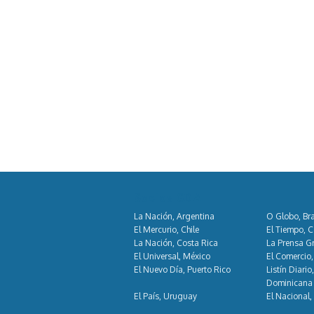
Socios GDA
La Nación, Argentina
O Globo, Bra
El Mercurio, Chile
El Tiempo, 
La Nación, Costa Rica
La Prensa Gr
El Universal, México
El Comercio,
El Nuevo Día, Puerto Rico
Listín Diario
Dominicana
El País, Uruguay
El Nacional,