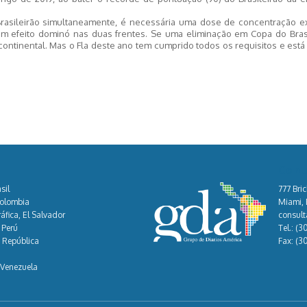
 Brasileirão simultaneamente, é necessária uma dose de concentração ex
 efeito dominó nas duas frentes. Se uma eliminação em Copa do Brasi
o continental. Mas o Fla deste ano tem cumprido todos os requisitos e est
Cont
sil
777 Bric
Colombia
Miami, F
áfica, El Salvador
consul
 Perú
Tel.:
(3
, República
Fax:
(3
 Venezuela