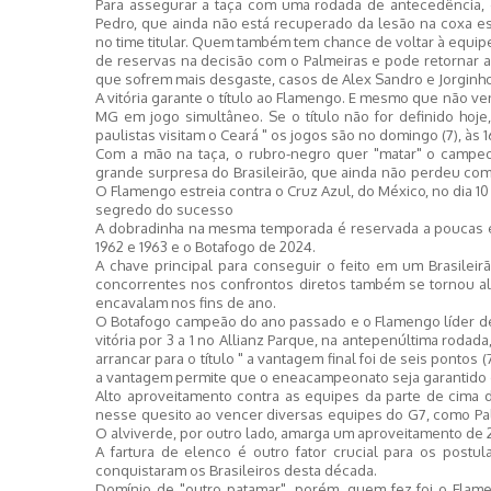
Para assegurar a taça com uma rodada de antecedência, o
Pedro, que ainda não está recuperado da lesão na coxa e
no time titular. Quem também tem chance de voltar à equipe
de reservas na decisão com o Palmeiras e pode retornar ao 
que sofrem mais desgaste, casos de Alex Sandro e Jorgin
A vitória garante o título ao Flamengo. E mesmo que não ve
MG em jogo simultâneo. Se o título não for definido hoje,
paulistas visitam o Ceará " os jogos são no domingo (7), às 1
Com a mão na taça, o rubro-negro quer "matar" o campeo
grande surpresa do Brasileirão, que ainda não perdeu como
O Flamengo estreia contra o Cruz Azul, do México, no dia 10 e
segredo do sucesso
A dobradinha na mesma temporada é reservada a poucas equ
1962 e 1963 e o Botafogo de 2024.
A chave principal para conseguir o feito em um Brasilei
concorrentes nos confrontos diretos também se tornou a
encavalam nos fins de ano.
O Botafogo campeão do ano passado e o Flamengo líder dest
vitória por 3 a 1 no Allianz Parque, na antepenúltima rodada
arrancar para o título " a vantagem final foi de seis pontos
a vantagem permite que o eneacampeonato seja garantido c
Alto aproveitamento contra as equipes da parte de cima
nesse quesito ao vencer diversas equipes do G7, como Pa
O alviverde, por outro lado, amarga um aproveitamento de 27
A fartura de elenco é outro fator crucial para os postu
conquistaram os Brasileiros desta década.
Domínio de "outro patamar", porém, quem fez foi o Flame