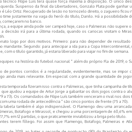
 técnico Filipe Luís terá quase força máxima à disposição. O único des
squerda. Suspenso da final da Libertadores, Gonzalo Plata pode ganhar 
 é Léo Ortiz. Recuperado de lesão no tornozelo direito, o zagueiro ficou
time justamente na vaga do herói do título, Danilo. Há a possibilidade d
ho, começarem no banco.
nça, a equipe ainda pode ser campeã hoje, caso o Palmeiras não supere o 
 a decisão irá para a última rodada, quando os cariocas visitam o Mira
6h.
nato logo por dois motivos. Primeiro: para não depender de resultado 
 mandante. Segundo: para antecipar a ida para a Copa Intercontinental, 
, com o título garantido, já estaria liberado para viajar no fim de semana.
ipes na história do futebol nacional " além do próprio Fla de 2019, o 
rão de pontos corridos é a regularidade, evidentemente, mas se impor c
lgo ainda mais relevante. Em especial com a grande quantidade de jogo
a temporada fizeram isso contra o Palmeiras, que tinha campanha de títu
, que ajudou a equipe de Artur Jorge a gabaritar os dois jogos contra o al
 (79 a 73). Os comandados de Filipe Luís também venceram o rival nos dois 
om uma rodada de antecedência " são cinco pontos de frente (75 a 70).
 da tabela também é algo indispensável. O Flamengo deu uma arrancada
lmeiras, Botafogo e Mirassol, e chegou a uma porcentagem de 60,6% em 1
,7% em 12 partidas, o que praticamente inviabilizou a briga pelo título.
lantes terem fôlego. Foi assim que Flamengo, Botafogo, Palmeiras e Atl
ngo de 2019, ao bater o recorde de pontuação (90) do Brasileirão da e