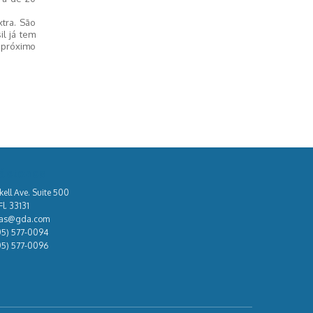
tra. São
l já tem
á próximo
áctenos
kell Ave. Suite 500
l. 33131
tas@gda.com
05) 577-0094
05) 577-0096