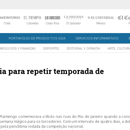
Chile
Colombia
Costa Rica
El Salvador
México
PORTAFOLIO DE PRODUCTOS GDA
SERVICIOS INFORMATIVOS
NEGOCIOS Y FINANZAS
DEPORTES
EDITORIAL Y OPINIÓN
ARTE, CULTUR
ria para repetir temporada de
 Flamengo comemorava o título nas ruas do Rio de Janeiro quando a conq
semana mágico para os torcedores. Com um intervalo de quatro dias, a d
0, pela penúltima rodada da competição nacional.