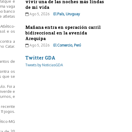
falque é
vivir una de las noches más lindas
uma vaga
de mi vida
 no banco
Ago 5, 2026
El País, Uruguay
e atletas
Atlético-
Mañana entra en operación carril
ssol e os
bidireccional en la avenida
Arequipa
contra a
Ago 5, 2026
El Comercio, Perú
no Catar.
Twitter GDA
Santos de
Tweets by NoticiasGDA
ontra os
s que se
lo. Foi a
viverde e
turnos, e
 recente
1 jogos.
ético-MG
ra de 20