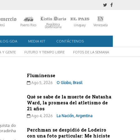
República
Perú
Puerto Rico
Uruguay
Venezuela
Dominicana
BLOG GDA
MEDIA KIT
CONTÁCTENOS
A Y GENTE
FUTURO Y TIEMPO LIBRE
FOTOS DE LA SEMANA
Fluminense
Ago 5, 2026
O Globo, Brasil
Qué se sabe de la muerte de Natasha
Ward, la promesa del atletismo de
21 años
Ago 4, 2026
La Nación, Argentina
uista do
Perchman se despidió de Lodeiro
obradinha
con una foto particular: Me hiciste