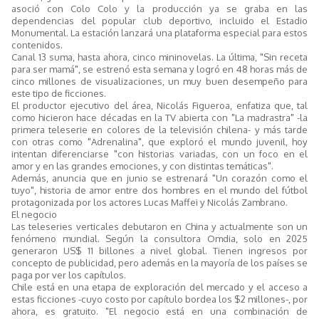
asoció con Colo Colo y la producción ya se graba en las
dependencias del popular club deportivo, incluido el Estadio
Monumental. La estación lanzará una plataforma especial para estos
contenidos.
Canal 13 suma, hasta ahora, cinco mininovelas. La última, "Sin receta
para ser mamá", se estrenó esta semana y logró en 48 horas más de
cinco millones de visualizaciones, un muy buen desempeño para
este tipo de ficciones.
El productor ejecutivo del área, Nicolás Figueroa, enfatiza que, tal
como hicieron hace décadas en la TV abierta con "La madrastra" -la
primera teleserie en colores de la televisión chilena- y más tarde
con otras como "Adrenalina", que exploró el mundo juvenil, hoy
intentan diferenciarse "con historias variadas, con un foco en el
amor y en las grandes emociones, y con distintas temáticas".
Además, anuncia que en junio se estrenará "Un corazón como el
tuyo", historia de amor entre dos hombres en el mundo del fútbol
protagonizada por los actores Lucas Maffei y Nicolás Zambrano.
El negocio
Las teleseries verticales debutaron en China y actualmente son un
fenómeno mundial. Según la consultora Omdia, solo en 2025
generaron US$ 11 billones a nivel global. Tienen ingresos por
concepto de publicidad, pero además en la mayoría de los países se
paga por ver los capítulos.
Chile está en una etapa de exploración del mercado y el acceso a
estas ficciones -cuyo costo por capítulo bordea los $2 millones-, por
ahora, es gratuito. "El negocio está en una combinación de