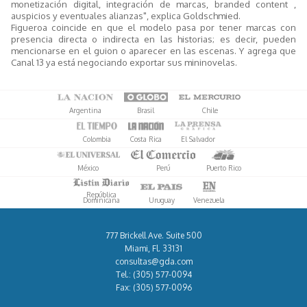
monetización digital, integración de marcas, branded content ,
auspicios y eventuales alianzas", explica Goldschmied.
Figueroa coincide en que el modelo pasa por tener marcas con
presencia directa o indirecta en las historias; es decir, pueden
mencionarse en el guion o aparecer en las escenas. Y agrega que
Canal 13 ya está negociando exportar sus mininovelas.
Argentina
Brasil
Chile
Colombia
Costa Rica
El Salvador
México
Perú
Puerto Rico
República
Dominicana
Uruguay
Venezuela
777 Brickell Ave. Suite 500
Miami, Fl. 33131
consultas@gda.com
Tel.:
(305) 577-0094
Fax:
(305) 577-0096