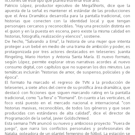
ficciones de este tipo que planea estrenar este año.
Patricio López, productor ejecutivo de MegaShorts, dice que la
apuesta de la señal es mantener el estándar de las producciones
que el Área Dramática desarrolla para la pantalla tradicional, con
historias que conecten con la identidad local y que tengan
personajes cercanos y reconocibles. "Hay una precisión distinta en
el guion y en la puesta en escena, pero existe la misma calidad en
historias, fotografía, realización y elencos", sostiene.
De hecho, "Salvando a Ema", la historia de una mujer que intenta
proteger a un bebé en medio de una trama de ambición y poder, es
protagonizada por tres actores destacados en teleseries: Juanita
Ringeling, Mario Horton y Antonia Santa María. El nuevo formato,
según López, permite explorar otras narrativas acordes al nuevo
consumo digital, con capítulos que no superan los dos minutos. Las
temáticas incluirán "historias de amor, de suspenso, policiales y de
época".
El formato ha marcado el regreso de TVN a la producción de
teleseries, a siete años del cierre de su prolífica área dramática, que
destacó con ficciones que siguen marcando rating en la pantalla
tradicional, como "La fiera" o "Romané". En cuanto a las verticales, el
foco está puesto en el mercado nacional e internacional "con
historias masivas, reconocibles, de todos los géneros y que sean
producidas con estándares de alta calidad", dice el director de
Programación de la señal, Javier Goldschmied.
Esta semana TVN anunció su nuevo y ambicioso proyecto: "Fuera de
juego", que narra los conflictos personales y profesionales de
Natalia, goleadora de un plantel femenino de fútbol. La estación se