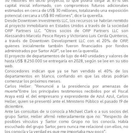
50 millones en dicho proyecto, lo que podría llegar al 67% del
capital inicial informado, con compromisos futuros adicionales
estimados en cerca de US$ 30 millones, totalizando una exposición
potencial cercana a US$ 80 millones", dice la querella.
Desde Downtown Investments LLC, los recursos se habrían remitido
al proyecto inmobiliario en Estados Unidos a través de la sociedad
ORP Partners LLC. "Otros socios de ORP Partners LLC son
Alessandro Marcelo Pesce Reyes y Victoriano Luis Cerda Quinteros,
a través de Downtown Development LLC con el 20% de ORP,
quienes inicialmente también fueron financiados por fondos
administrados por Sartor AGF", se lee en la querella.
El proyecto de departamentos de lujo de 440 unidades y valores de
hasta US$ 8.250.000 se entregaría en 2028, según se lee en su sitio
web.
Conocedores indican que ya se han vendido el 40% de los
departamentos en blanco, confiando en que las obras podrían
comenzar los próximos meses.
Carlos Heller: "Renuncié a la presidencia por amenazas de
muerte"Entre los principales testimonios recibidos por el Fiscal
Araya está el del empresario y expresidente de Azul Azul, Carlos
Heller, quien se presentó ante el Ministerio Público el pasado 19 de
diciembre.
Ante las consultas de si conocía a Michael Clark o a sus socios del
grupo Sartor, Heller afirmó reiteradamente que no: "Respecto de
posibles vínculos y Sartor como Grupo no los conocía. Había
escuchado del grupo Sartor, pero nunca me relacioné con ellos, no
los conocía y la verdad es que me importaba muy poco".