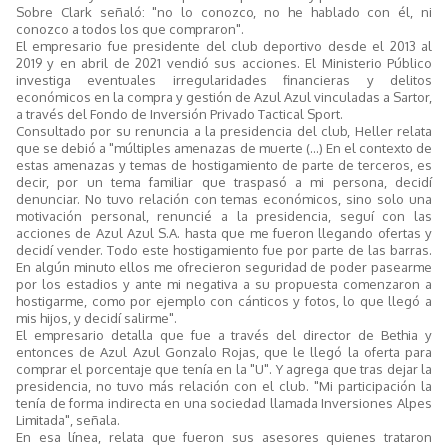
Sobre Clark señaló: "no lo conozco, no he hablado con él, ni
conozco a todos los que compraron".
El empresario fue presidente del club deportivo desde el 2013 al
2019 y en abril de 2021 vendió sus acciones. El Ministerio Público
investiga eventuales irregularidades financieras y delitos
económicos en la compra y gestión de Azul Azul vinculadas a Sartor,
a través del Fondo de Inversión Privado Tactical Sport.
Consultado por su renuncia a la presidencia del club, Heller relata
que se debió a "múltiples amenazas de muerte (...) En el contexto de
estas amenazas y temas de hostigamiento de parte de terceros, es
decir, por un tema familiar que traspasó a mi persona, decidí
denunciar. No tuvo relación con temas económicos, sino solo una
motivación personal, renuncié a la presidencia, seguí con las
acciones de Azul Azul S.A. hasta que me fueron llegando ofertas y
decidí vender. Todo este hostigamiento fue por parte de las barras.
En algún minuto ellos me ofrecieron seguridad de poder pasearme
por los estadios y ante mi negativa a su propuesta comenzaron a
hostigarme, como por ejemplo con cánticos y fotos, lo que llegó a
mis hijos, y decidí salirme".
El empresario detalla que fue a través del director de Bethia y
entonces de Azul Azul Gonzalo Rojas, que le llegó la oferta para
comprar el porcentaje que tenía en la "U". Y agrega que tras dejar la
presidencia, no tuvo más relación con el club. "Mi participación la
tenía de forma indirecta en una sociedad llamada Inversiones Alpes
Limitada", señala.
En esa línea, relata que fueron sus asesores quienes trataron