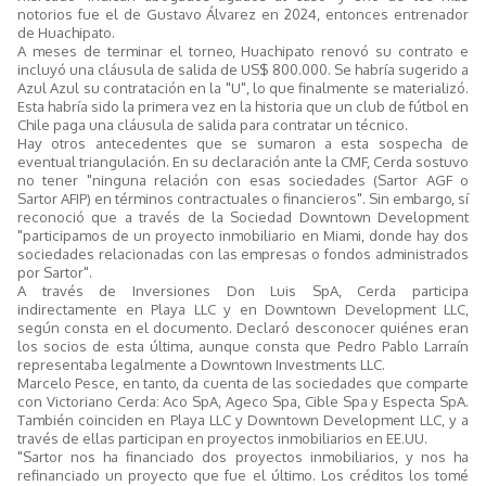
notorios fue el de Gustavo Álvarez en 2024, entonces entrenador
de Huachipato.
A meses de terminar el torneo, Huachipato renovó su contrato e
incluyó una cláusula de salida de US$ 800.000. Se habría sugerido a
Azul Azul su contratación en la "U", lo que finalmente se materializó.
Esta habría sido la primera vez en la historia que un club de fútbol en
Chile paga una cláusula de salida para contratar un técnico.
Hay otros antecedentes que se sumaron a esta sospecha de
eventual triangulación. En su declaración ante la CMF, Cerda sostuvo
no tener "ninguna relación con esas sociedades (Sartor AGF o
Sartor AFIP) en términos contractuales o financieros". Sin embargo, sí
reconoció que a través de la Sociedad Downtown Development
"participamos de un proyecto inmobiliario en Miami, donde hay dos
sociedades relacionadas con las empresas o fondos administrados
por Sartor".
A través de Inversiones Don Luis SpA, Cerda participa
indirectamente en Playa LLC y en Downtown Development LLC,
según consta en el documento. Declaró desconocer quiénes eran
los socios de esta última, aunque consta que Pedro Pablo Larraín
representaba legalmente a Downtown Investments LLC.
Marcelo Pesce, en tanto, da cuenta de las sociedades que comparte
con Victoriano Cerda: Aco SpA, Ageco Spa, Cible Spa y Especta SpA.
También coinciden en Playa LLC y Downtown Development LLC, y a
través de ellas participan en proyectos inmobiliarios en EE.UU.
"Sartor nos ha financiado dos proyectos inmobiliarios, y nos ha
refinanciado un proyecto que fue el último. Los créditos los tomé