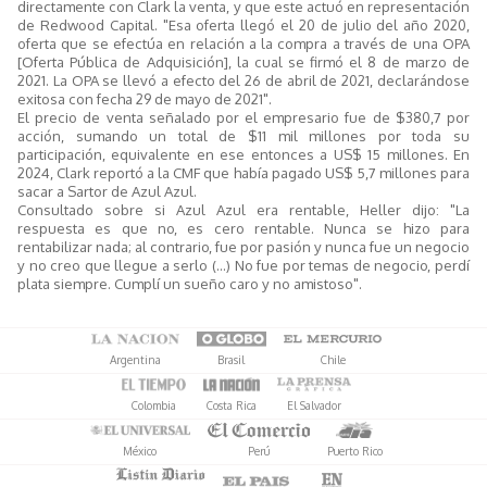
directamente con Clark la venta, y que este actuó en representación
de Redwood Capital. "Esa oferta llegó el 20 de julio del año 2020,
oferta que se efectúa en relación a la compra a través de una OPA
[Oferta Pública de Adquisición], la cual se firmó el 8 de marzo de
2021. La OPA se llevó a efecto del 26 de abril de 2021, declarándose
exitosa con fecha 29 de mayo de 2021".
El precio de venta señalado por el empresario fue de $380,7 por
acción, sumando un total de $11 mil millones por toda su
participación, equivalente en ese entonces a US$ 15 millones. En
2024, Clark reportó a la CMF que había pagado US$ 5,7 millones para
sacar a Sartor de Azul Azul.
Consultado sobre si Azul Azul era rentable, Heller dijo: "La
respuesta es que no, es cero rentable. Nunca se hizo para
rentabilizar nada; al contrario, fue por pasión y nunca fue un negocio
y no creo que llegue a serlo (...) No fue por temas de negocio, perdí
plata siempre. Cumplí un sueño caro y no amistoso".
Argentina
Brasil
Chile
Colombia
Costa Rica
El Salvador
México
Perú
Puerto Rico