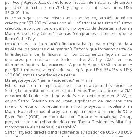
por Aco y Ageco. Aco, con el fondo Táctico Internacional (de Sartor)
por US$ 1,6 millones en 2021, y pagué en intereses unos US$
55.000", dijo.
Pesce agrega que ese mismo año, con Ageco, también tomó un
crédito por "$3.900 millones con el FIP Sartor Deuda Privada". Estos
créditos, reconoce, fueron para "un proyecto de departamentos en
Miami Brickell City Center", además "compramos un terreno que se
llama Cutler Bay".
Lo cierto es que la relación financiera ha quedado respaldada a
través de los pagarés que mantenía Sartor y que formaron parte de
la indagatoria de la fiscalía. En los documentos figuran como
deudores por créditos de Sartor entre 2023 y 2024 -en sus
diferentes fondos- las empresas Ageco SpA, por $368 millones y
por $510 millones, además de Aco SpA, por US$ 354.156 y US$
500.000, ambas sociedades de Pesce.
El megaproyecto "Faena Residences" en Miami
Esta semana, en la ampliación de la querella contra los socios de
Sartor, la administradora general de fondos Toesca -a quien la CMF
encomendó liquidar los fondos de Sartor- detalló que en 2022, el
grupo Sartor "destinó un volumen significativo de recursos para
invertir directa o indirectamente en un proyecto inmobiliario en
Miami. Nos referimos al proyecto originalmente denominado 'One
River Point' (ORP), en sociedad con Fortune International Group,
proyecto que fue rebrandeado como 'Faena Residences Miami' al
incorporarse Alan Faena al desarrollo".
Sartor "inyectó directa o indirectamente alrededor de US$ 40 a US$