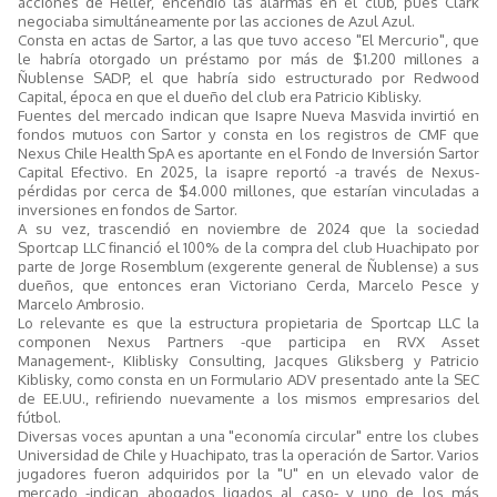
acciones de Heller, encendió las alarmas en el club, pues Clark
negociaba simultáneamente por las acciones de Azul Azul.
Consta en actas de Sartor, a las que tuvo acceso "El Mercurio", que
le habría otorgado un préstamo por más de $1.200 millones a
Ñublense SADP, el que habría sido estructurado por Redwood
Capital, época en que el dueño del club era Patricio Kiblisky.
Fuentes del mercado indican que Isapre Nueva Masvida invirtió en
fondos mutuos con Sartor y consta en los registros de CMF que
Nexus Chile Health SpA es aportante en el Fondo de Inversión Sartor
Capital Efectivo. En 2025, la isapre reportó -a través de Nexus-
pérdidas por cerca de $4.000 millones, que estarían vinculadas a
inversiones en fondos de Sartor.
A su vez, trascendió en noviembre de 2024 que la sociedad
Sportcap LLC financió el 100% de la compra del club Huachipato por
parte de Jorge Rosemblum (exgerente general de Ñublense) a sus
dueños, que entonces eran Victoriano Cerda, Marcelo Pesce y
Marcelo Ambrosio.
Lo relevante es que la estructura propietaria de Sportcap LLC la
componen Nexus Partners -que participa en RVX Asset
Management-, KIiblisky Consulting, Jacques Gliksberg y Patricio
Kiblisky, como consta en un Formulario ADV presentado ante la SEC
de EE.UU., refiriendo nuevamente a los mismos empresarios del
fútbol.
Diversas voces apuntan a una "economía circular" entre los clubes
Universidad de Chile y Huachipato, tras la operación de Sartor. Varios
jugadores fueron adquiridos por la "U" en un elevado valor de
mercado -indican abogados ligados al caso- y uno de los más