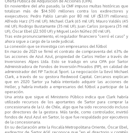
Oferta Pública de Adquisición de Acciones (OPA).
En noviembre del año pasado, la CMF impuso multas históricas que
totalizan más de $14.500 millones contra los exdirectores y
exejecutivos: Pedro Pablo Larraín por 80 mil UF ($3.171 millones);
Alfredo Harz (75 mil UF); Michael Clark (65 mil UF); Mauro Valdés (45
mil UF); Rodrigo Bustamante (35 mil UF); Juan Carlos Jorquera (35 mil
UF), Óscar Ebel (22.500 UF) y Miguel León Núñez (10 mil UF).
Tras este pronunciamiento, el regulador financiero "cerró el caso" y
ahora sigue a cargo de la sede judicial.
La conexión que se investiga con empresarios del fútbol
En marzo de 2021 se firmó el contrato de compraventa del 63% de
las acciones de Azul Azul, propiedad de Carlos Heller a través de
Inversiones Alpes Ltda. Esto se tradujo en una OPA por Sartor
Administradora de Fondos de Inversión Privados (FIP), en calidad de
administrador del FIP Tactical Sport. La negociación la llevó Michael
Clark, a través de su gestora Redwood Capital. Cercanos explican
que en 2020 Sartor ya había intentado adquirir las acciones de
Heller, y habría invitado a empresarios del fútbol a participar de la
operación.
Una arista que sigue el Ministerio Público indica que Clark habría
utilizado recursos de los aportantes de Sartor para comprar la
concesionaria de la U. de Chile, algo que ha sido reconocido incluso
por directores de la gestora. Más tarde, como controlador, invirtió
fondos de Azul Azul en Sartor, lo que fue respaldado por ejecutivos
de la concesionaria.
En su declaración ante la Fiscalía Metropolitana Oriente, Óscar Ebel,
exdirector de Sartor AGF, reconoce que "en el directorio y comités