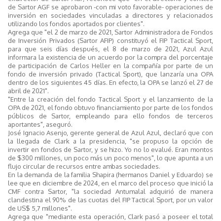
de Sartor AGF se aprobaron -con mi voto favorable- operaciones de
inversión en sociedades vinculadas a directores y relacionados
utilizando los fondos aportados por clientes".
Agrega que "el 2 de marzo de 2021, Sartor Administradora de Fondos
de Inversión Privados (Sartor AFIP) constituyó el FIP Tactical Sport,
para que seis días después, el 8 de marzo de 2021, Azul Azul
informara la existencia de un acuerdo por la compra del porcentaje
de participación de Carlos Heller en la compañía por parte de un
fondo de inversión privado (Tactical Sport), que lanzaría una OPA
dentro de los siguientes 45 días. En efecto, la OPA se lanzó el 27 de
abril de 2021".
"Entre la creación del fondo Tactical Sport y el lanzamiento de la
OPA de 2021, el fondo obtuvo financiamiento por parte de los fondos
públicos de Sartor, empleando para ello fondos de terceros
aportantes", aseguró.
José Ignacio Asenjo, gerente general de Azul Azul, declaró que con
la llegada de Clark a la presidencia, "se propuso la opción de
invertir en fondos de Sartor, y se hizo. Yo no lo evalué. Eran montos
de $300 millones, un poco más un poco menos", lo que apunta a un
flujo circular de recursos entre ambas sociedades.
En la demanda de la familia Shapira (hermanos Daniel y Eduardo) se
lee que en diciembre de 2024, en el marco del proceso que inició la
CMF contra Sartor, "la sociedad Antumalal adquirió de manera
clandestina el 90% de las cuotas del FIP Tactical Sport, por un valor
de US$ 5,7 millones".
Agrega que "mediante esta operación, Clark pasó a poseer el total