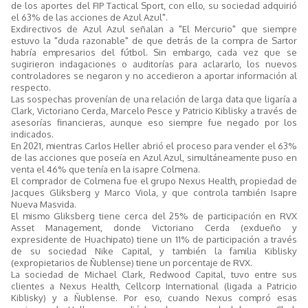
de los aportes del FIP Tactical Sport, con ello, su sociedad adquirió
el 63% de las acciones de Azul Azul".
Exdirectivos de Azul Azul señalan a "El Mercurio" que siempre
estuvo la "duda razonable" de que detrás de la compra de Sartor
habría empresarios del fútbol. Sin embargo, cada vez que se
sugirieron indagaciones o auditorías para aclararlo, los nuevos
controladores se negaron y no accedieron a aportar información al
respecto.
Las sospechas provenían de una relación de larga data que ligaría a
Clark, Victoriano Cerda, Marcelo Pesce y Patricio Kiblisky a través de
asesorías financieras, aunque eso siempre fue negado por los
indicados.
En 2021, mientras Carlos Heller abrió el proceso para vender el 63%
de las acciones que poseía en Azul Azul, simultáneamente puso en
venta el 46% que tenía en la isapre Colmena.
El comprador de Colmena fue el grupo Nexus Health, propiedad de
Jacques Gliksberg y Marco Viola, y que controla también Isapre
Nueva Masvida.
El mismo Gliksberg tiene cerca del 25% de participación en RVX
Asset Management, donde Victoriano Cerda (exdueño y
expresidente de Huachipato) tiene un 11% de participación a través
de su sociedad Nike Capital, y también la familia Kiblisky
(expropietarios de Ñublense) tiene un porcentaje de RVX.
La sociedad de Michael Clark, Redwood Capital, tuvo entre sus
clientes a Nexus Health, Cellcorp International (ligada a Patricio
Kiblisky) y a Ñublense. Por eso, cuando Nexus compró esas