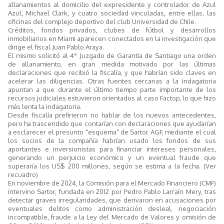
allanamientos al domicilio del expresidente y controlador de Azul
Azul, Michael Clark, y cuatro sociedad vinculadas, entre ellas, las
oficinas del complejo deportivo del club Universidad de Chile.
Créditos, fondos privados, clubes de fútbol y desarrollos
inmobiliarios en Miami aparecen conectados en la investigación que
dirige el fiscal Juan Pablo Araya.
El mismo solicitó al 4° Juzgado de Garantía de Santiago una orden
de allanamiento, en gran medida motivado por las últimas
declaraciones que recibió la fiscalía, y que habrían sido claves en
acelerar las diligencias. Otras fuentes cercanas a la indagatoria
apuntan a que durante el último tiempo parte importante de los
recursos judiciales estuvieron orientados al caso Factop, lo que hizo
más lenta la indagatoria.
Desde fiscalía prefirieron no hablar de los nuevos antecedentes,
pero ha trascendido que contarían con declaraciones que ayudarían
a esclarecer el presunto "esquema" de Sartor AGF, mediante el cual
los socios de la compañía habrían usado los fondos de sus
aportantes e inversionistas para financiar intereses personales,
generando un perjuicio económico y un eventual fraude que
superaría los US$ 200 millones, según se estima a la fecha. (Ver
recuadro)
En noviembre de 2024, la Comisión para el Mercado Financiero (CMF)
intervino Sartor, fundada en 2012 por Pedro Pablo Larraín Mery, tras
detectar graves irregularidades, que derivaron en acusaciones por
eventuales delitos como administración desleal, negociación
incompatible, fraude a la Ley del Mercado de Valores y omisión de