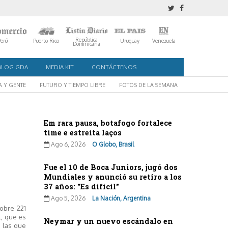
República
Perú
Puerto Rico
Uruguay
Venezuela
Dominicana
BLOG GDA
MEDIA KIT
CONTÁCTENOS
A Y GENTE
FUTURO Y TIEMPO LIBRE
FOTOS DE LA SEMANA
Em rara pausa, botafogo fortalece
time e estreita laços
Ago 6, 2026
O Globo, Brasil
Fue el 10 de Boca Juniors, jugó dos
Mundiales y anunció su retiro a los
37 años: "Es difícil"
Ago 5, 2026
La Nación, Argentina
sobre 221
l, que es
Neymar y un nuevo escándalo en
a las que