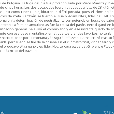
s de Bulgaria. La fuga del día fue protagonizada por Mirco Maestri y Di
de cinco horas. Los dos escapados fueron atrapados a falta de 28 kilóme
, así como Einer Rubio, libraron la difícil jornada, pues el clima así lo
tros de meta. También se fueron al suelo Adam Yates, líder del UAE Emi
tomaron la determinación de neutralizar la competencia en busca de sab
taron. La falta de ambulancias fue la causa del parón. Bernal ganó en 
sificación general. Se avivó el colombiano y en ese instante quedó de lí
eresante con ese paso montañoso, en el que los grandes favoritos no tenía
hacia el paso por la montaña y lo siguió Pellizzari. Bernal cruzó más atr
caída, pero luego se fue de la prueba. En el kilómetro final, Vingegaard y
l uruguayo Silva ganó y es líder. Hoy, tercera etapa del Giro entre Plovdiv
en la mitad del trazado.
Cont
sil
777 Bric