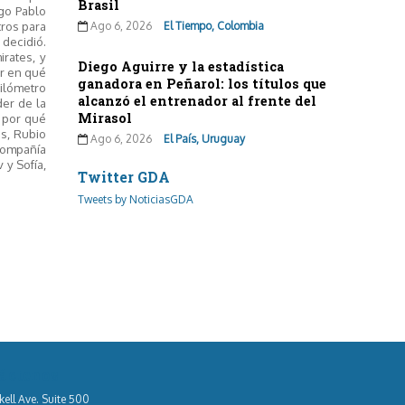
Brasil
ego Pablo
tros para
Ago 6, 2026
El Tiempo, Colombia
 decidió.
rates, y
Diego Aguirre y la estadística
er en qué
ganadora en Peñarol: los títulos que
kilómetro
alcanzó el entrenador al frente del
der de la
Mirasol
n por qué
ás, Rubio
Ago 6, 2026
El País, Uruguay
 compañía
 y Sofía,
Twitter GDA
Tweets by NoticiasGDA
áctenos
kell Ave. Suite 500