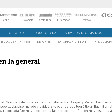
Chile
Colombia
Costa Rica
El Salvador
México
PORTAFOLIO DE PRODUCTOS GDA
SERVICIOS INFORMATIVOS
NEGOCIOS Y FINANZAS
DEPORTES
EDITORIAL Y OPINIÓN
ARTE, CULTUR
en la general
el Giro de Italia, que se llevó a cabo entre Burgas y Veliko Tarnovo, 
ubo lluvia, piso mojado y caídas, situaciones que logró librar Egan Berna
a. La jornada fue muy difícil, pues las condiciones fueron muy distintas 