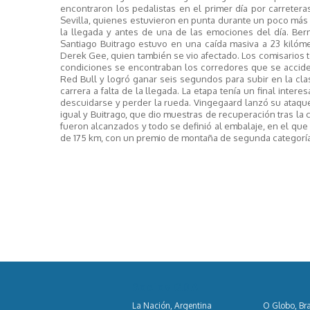
encontraron los pedalistas en el primer día por carretera
Sevilla, quienes estuvieron en punta durante un poco más 
la llegada y antes de una de las emociones del día. Bernal
Santiago Buitrago estuvo en una caída masiva a 23 kilóme
Derek Gee, quien también se vio afectado. Los comisarios 
condiciones se encontraban los corredores que se acciden
Red Bull y logró ganar seis segundos para subir en la cla
carrera a falta de la llegada. La etapa tenía un final int
descuidarse y perder la rueda. Vingegaard lanzó su ataque 
igual y Buitrago, que dio muestras de recuperación tras la 
fueron alcanzados y todo se definió al embalaje, en el que e
de 175 km, con un premio de montaña de segunda categoría 
Socios GDA
La Nación, Argentina
O Globo, Bra