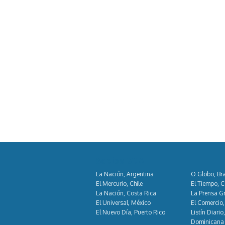
Socios GDA
La Nación, Argentina
O Globo, Bra
El Mercurio, Chile
El Tiempo, 
La Nación, Costa Rica
La Prensa Gr
El Universal, México
El Comercio,
El Nuevo Día, Puerto Rico
Listín Diario
Dominicana