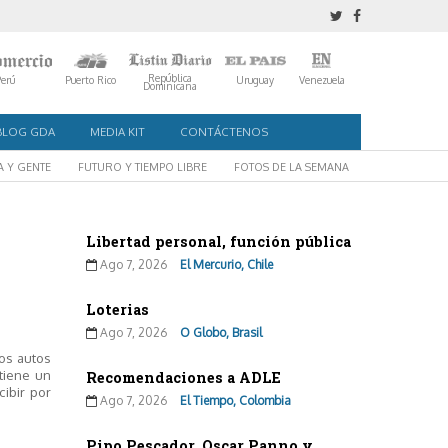
República
Perú
Puerto Rico
Uruguay
Venezuela
Dominicana
BLOG GDA
MEDIA KIT
CONTÁCTENOS
A Y GENTE
FUTURO Y TIEMPO LIBRE
FOTOS DE LA SEMANA
Libertad personal, función pública
Ago 7, 2026
El Mercurio, Chile
Loterias
Ago 7, 2026
O Globo, Brasil
los autos
tiene un
Recomendaciones a ADLE
ibir por
Ago 7, 2026
El Tiempo, Colombia
Pipo Pescador, Oscar Panno y