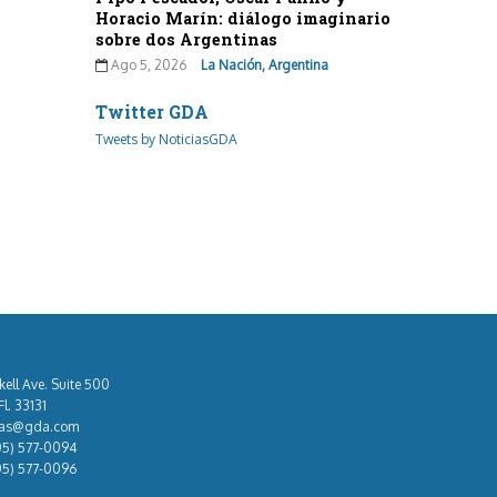
Horacio Marín: diálogo imaginario
sobre dos Argentinas
Ago 5, 2026
La Nación, Argentina
Twitter GDA
Tweets by NoticiasGDA
áctenos
kell Ave. Suite 500
l. 33131
tas@gda.com
05) 577-0094
05) 577-0096