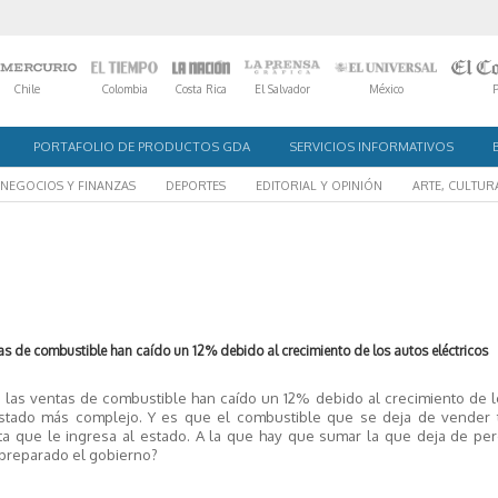
Chile
Colombia
Costa Rica
El Salvador
México
PORTAFOLIO DE PRODUCTOS GDA
SERVICIOS INFORMATIVOS
NEGOCIOS Y FINANZAS
DEPORTES
EDITORIAL Y OPINIÓN
ARTE, CULTUR
tas de combustible han caído un 12% debido al crecimiento de los autos eléctricos
e las ventas de combustible han caído un 12% debido al crecimiento de 
costado más complejo. Y es que el combustible que se deja de vender 
que le ingresa al estado. A la que hay que sumar la que deja de perc
 preparado el gobierno?