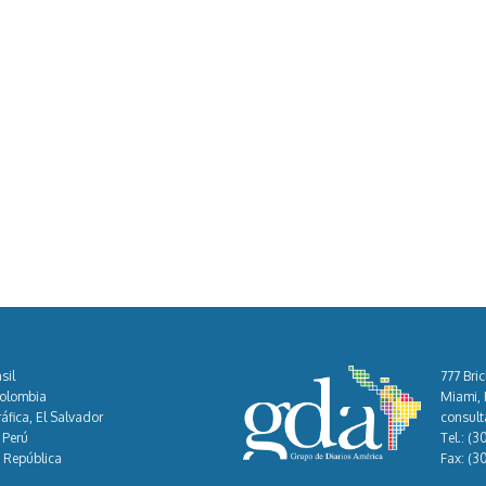
Cont
sil
777 Bric
Colombia
Miami, F
áfica, El Salvador
consul
 Perú
Tel.:
(3
, República
Fax:
(3