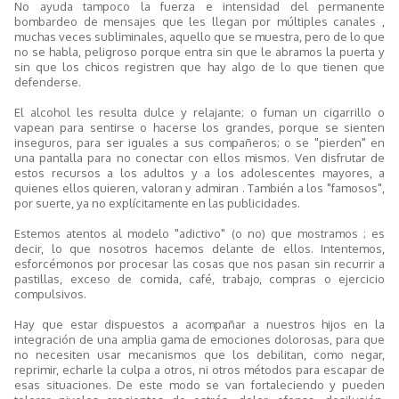
No ayuda tampoco la fuerza e intensidad del permanente
bombardeo de mensajes que les llegan por múltiples canales ,
muchas veces subliminales, aquello que se muestra, pero de lo que
no se habla, peligroso porque entra sin que le abramos la puerta y
sin que los chicos registren que hay algo de lo que tienen que
defenderse.
El alcohol les resulta dulce y relajante; o fuman un cigarrillo o
vapean para sentirse o hacerse los grandes, porque se sienten
inseguros, para ser iguales a sus compañeros; o se "pierden" en
una pantalla para no conectar con ellos mismos. Ven disfrutar de
estos recursos a los adultos y a los adolescentes mayores, a
quienes ellos quieren, valoran y admiran . También a los "famosos",
por suerte, ya no explícitamente en las publicidades.
Estemos atentos al modelo "adictivo" (o no) que mostramos ; es
decir, lo que nosotros hacemos delante de ellos. Intentemos,
esforcémonos por procesar las cosas que nos pasan sin recurrir a
pastillas, exceso de comida, café, trabajo, compras o ejercicio
compulsivos.
Hay que estar dispuestos a acompañar a nuestros hijos en la
integración de una amplia gama de emociones dolorosas, para que
no necesiten usar mecanismos que los debilitan, como negar,
reprimir, echarle la culpa a otros, ni otros métodos para escapar de
esas situaciones. De este modo se van fortaleciendo y pueden