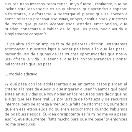
sus recursos internos hasta tener un yo fuerte , resiliente, que se
inclina ante los vendavales sin quebrarse; que aprendan a esperar,
a frustrarse, a esforzarse, a postergar el placer, que se animen a
sentir, tolerar y procesar angustias, enojos, desilusiones y tristezas
de modo que puedan aceptar esos estados emocionales, que
puedan conectarse y hablar de lo que les pasa, pedir ayuda o
simplemente compañía.
La palabra adicción implica falta de palabras (dicción). Intentemos
acompañar a nuestros hijos a poner palabras a lo que les pasa ,
haciendo uso de algunas de las muchas oportunidades que nos -y
les- ofrece la vida. Es esencial que los chicos aprendan a poner
palabras a lo que les pasa
El modelo adictivo
¿Y qué pasa con los adolescentes que en tantos casos pierden el
criterio a la hora de elegir lo que ingieren o usan? Veamos qué pasó
antes en sus vidas que hoy no tienen los recursos para decir que no
a algo que les hace mal. Es por la falta de fortaleza y de recursos
internos, pero se agrega a menudo la falta de información, sumado a
que en esa etapa ellos no quieren escucharnos cuando hablamos
de posibles riesgos. Su idea omnipotente es "a mí no me va a pasar
eso" o, eventualmente, "falta mucho para que me pase" (y entonces
no me preocupa).