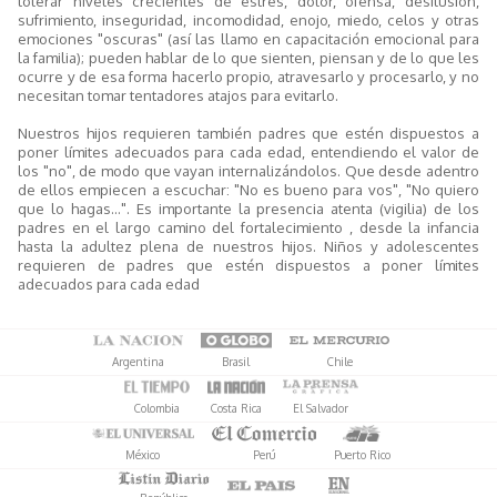
tolerar niveles crecientes de estrés, dolor, ofensa, desilusión,
sufrimiento, inseguridad, incomodidad, enojo, miedo, celos y otras
emociones "oscuras" (así las llamo en capacitación emocional para
la familia); pueden hablar de lo que sienten, piensan y de lo que les
ocurre y de esa forma hacerlo propio, atravesarlo y procesarlo, y no
necesitan tomar tentadores atajos para evitarlo.
Nuestros hijos requieren también padres que estén dispuestos a
poner límites adecuados para cada edad, entendiendo el valor de
los "no", de modo que vayan internalizándolos. Que desde adentro
de ellos empiecen a escuchar: "No es bueno para vos", "No quiero
que lo hagas…". Es importante la presencia atenta (vigilia) de los
padres en el largo camino del fortalecimiento , desde la infancia
hasta la adultez plena de nuestros hijos. Niños y adolescentes
requieren de padres que estén dispuestos a poner límites
adecuados para cada edad
Argentina
Brasil
Chile
Colombia
Costa Rica
El Salvador
México
Perú
Puerto Rico