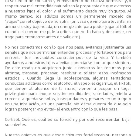
La sociedad de consumo y el movimiento de crianza permisiva y/o
respetuosa mal entendida naturalizan la propuesta de que evitemos
a nuestros hijos el dolor y el sufrimiento desde muy chiquitos. Al
mismo tiempo, los adultos somos un permanente modelo de
"atajos" con el objetivo de no sufrir (un vaso de vino para levantar mi
ánimo si estoy bajoneada, un energizante para poder jugar al fútbol
cuando el cuerpo me pide a gritos que no lo haga y descanse, un
trago para entonarme antes de salir, etc.).
No nos conectamos con lo que nos pasa, evitamos justamente las
señales que nos permitirían entender, procesar y fortalecernos para
enfrentar los inevitables contratiempos de la vida. Y también
ayudamos a nuestros hijos a evitar conectarse con lo que sienten .
De este modo, no adquieren junto a nosotros los recursos para
afrontar, transitar, procesar, resolver o tolerar esos incómodos
estados . Cuando llega la adolescencia, algunas tentadoras
conductas adictivas como el alcohol, el vapeo, el cigarrillo, el TikTok,
que tienen al alcance de la mano, vienen a ocupar un lugar
privilegiado para ahogar sus incomodidades, soledades, miedo a
crecer o a quedarse solos, inseguridades y pesares en un trago o
en una inhalación, en una pantalla, sin darse cuenta de que solo
logran postergar -no evitar- el encuentro con lo que les pasa.
Cortisol. Qué es, cuál es su función y por qué recomiendan bajar
sus niveles
Nuestro objetivo es que desde chiquitos fortalezcan su persona y