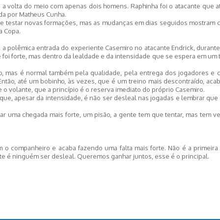
 a volta do meio com apenas dois homens. Raphinha foi o atacante que a
da por Matheus Cunha.
 deve testar novas formações, mas as mudanças em dias seguidos mostram
a Copa.
 a polêmica entrada do experiente Casemiro no atacante Endrick, durante
ce foi forte, mas dentro da lealdade e da intensidade que se espera em um 
ado, mas é normal também pela qualidade, pela entrega dos jogadores e 
Então, até um bobinho, às vezes, que é um treino mais descontraído, ac
 o volante, que a princípio é o reserva imediato do próprio Casemiro.
 que, apesar da intensidade, é não ser desleal nas jogadas e lembrar que
itar uma chegada mais forte, um pisão, a gente tem que tentar, mas tem 
om o companheiro e acaba fazendo uma falta mais forte. Não é a primeir
te é ninguém ser desleal. Queremos ganhar juntos, esse é o principal.