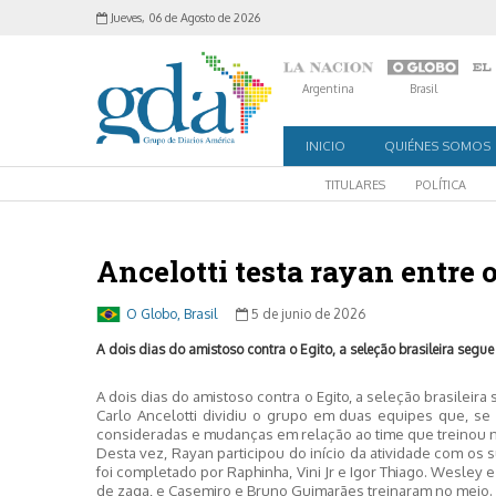
Jueves, 06 de Agosto de 2026
Argentina
Brasil
INICIO
QUIÉNES SOMOS
TITULARES
POLÍTICA
Ancelotti testa rayan entre o
O Globo, Brasil
5 de junio de 2026
A dois dias do amistoso contra o Egito, a seleção brasileira segue
A dois dias do amistoso contra o Egito, a seleção brasilei
Carlo Ancelotti dividiu o grupo em duas equipes que, s
consideradas e mudanças em relação ao time que treinou na
Desta vez, Rayan participou do início da atividade com os 
foi completado por Raphinha, Vini Jr e Igor Thiago. Wesley
de zaga, e Casemiro e Bruno Guimarães treinaram no meio.