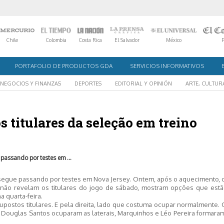
Chile
Colombia
Costa Rica
El Salvador
México
PORTAFOLIO DE PRODUCTOS GDA
SERVICIOS INFORMATIVOS
NEGOCIOS Y FINANZAS
DEPORTES
EDITORIAL Y OPINIÓN
ARTE, CULTUR
s titulares da seleção em treino
 passando por testes em ...
ra segue passando por testes em Nova Jersey. Ontem, após o aquecimento, 
e não revelam os titulares do jogo de sábado, mostram opções que est
 quarta-feira.
supostos titulares. E pela direita, lado que costuma ocupar normalmente.
 e Douglas Santos ocuparam as laterais, Marquinhos e Léo Pereira formara