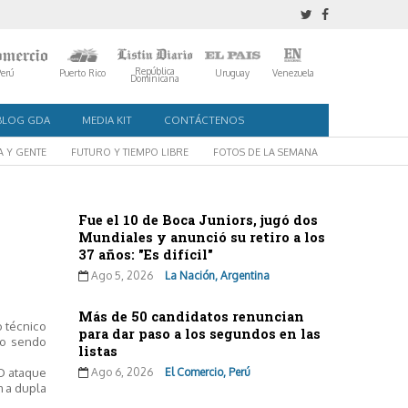
República
Perú
Puerto Rico
Uruguay
Venezuela
Dominicana
BLOG GDA
MEDIA KIT
CONTÁCTENOS
A Y GENTE
FUTURO Y TIEMPO LIBRE
FOTOS DE LA SEMANA
Fue el 10 de Boca Juniors, jugó dos
Mundiales y anunció su retiro a los
37 años: "Es difícil"
Ago 5, 2026
La Nación, Argentina
Más de 50 candidatos renuncian
o técnico
para dar paso a los segundos en las
ão sendo
listas
 O ataque
Ago 6, 2026
El Comercio, Perú
m a dupla