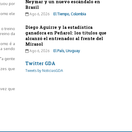
Neymar y un nuevo escándalo en
tuou por
Brasil
 como ele
Ago 6, 2026
El Tiempo, Colombia
Diego Aguirre y la estadística
 o treino
ganadora en Peñarol: los títulos que
treino da
alcanzó el entrenador al frente del
como é a
Mirasol
aba sendo
Ago 6, 2026
El País, Uruguay
 "a gente
Twitter GDA
vezes que
Tweets by NoticiasGDA
a vez que