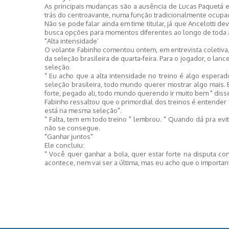
As principais mudanças são a ausência de Lucas Paquetá e
trás do centroavante, numa função tradicionalmente ocupa
Não se pode falar ainda em time titular, já que Ancelotti
busca opções para momentos diferentes ao longo de toda 
"Alta intensidade’
O volante Fabinho comentou ontem, em entrevista coletiva,
da seleção brasileira de quarta-feira. Para o jogador, o lan
seleção.
" Eu acho que a alta intensidade no treino é algo esper
seleção brasileira, todo mundo querer mostrar algo mais. 
forte, pegado ali, todo mundo querendo ir muito bem " disse
Fabinho ressaltou que o primordial dos treinos é entender
está na mesma seleção".
" Falta, tem em todo treino " lembrou. " Quando dá pra ev
não se consegue.
"Ganhar juntos"
Ele concluiu:
" Você quer ganhar a bola, quer estar forte na disputa c
acontece, nem vai ser a última, mas eu acho que o importan