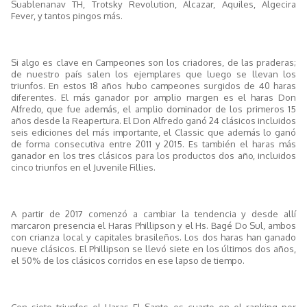
Suablenanav TH, Trotsky Revolution, Alcazar, Aquiles, Algecira
Fever, y tantos pingos más.
Si algo es clave en Campeones son los criadores, de las praderas;
de nuestro país salen los ejemplares que luego se llevan los
triunfos. En estos 18 años hubo campeones surgidos de 40 haras
diferentes. El más ganador por amplio margen es el haras Don
Alfredo, que fue además, el amplio dominador de los primeros 15
años desde la Reapertura. El Don Alfredo ganó 24 clásicos incluidos
seis ediciones del más importante, el Classic que además lo ganó
de forma consecutiva entre 2011 y 2015. Es también el haras más
ganador en los tres clásicos para los productos dos año, incluidos
cinco triunfos en el Juvenile Fillies.
A partir de 2017 comenzó a cambiar la tendencia y desde allí
marcaron presencia el Haras Phillipson y el Hs. Bagé Do Sul, ambos
con crianza local y capitales brasileños. Los dos haras han ganado
nueve clásicos. El Phillipson se llevó siete en los últimos dos años,
el 50% de los clásicos corridos en ese lapso de tiempo.
Con siete triunfos el Haras El Santo es cuarto en el ranking por