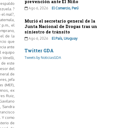
prevención ante El Niño
 respaldo
Ago 6, 2026
El Comercio, Perú
ezuela. ?
 el mal?,
atemala,
Murió el secretario general de la
 p.m., el
Junta Nacional de Drogas tras un
temprano,
siniestro de tránsito
el de la
Ago 6, 2026
El País, Uruguay
rcio que
ncia ante
Twitter GDA
el equipo
 Vinelli,
Tweets by NoticiasGDA
 de este
sesor del
eneral de
res, jefa
s (MEF),
inos, ex
res Ruiz,
Gavilano
a, Sandra
rancisco
a. Y como
sterio de