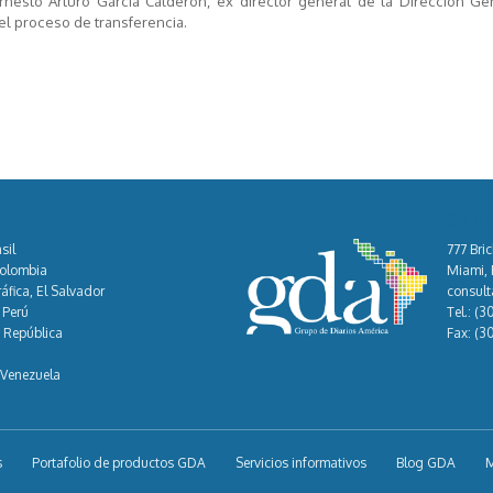
Ernesto Arturo García Calderón, ex director general de la Dirección Ge
del proceso de transferencia.
Cont
sil
777 Bric
Colombia
Miami, F
áfica, El Salvador
consul
 Perú
Tel.:
(3
, República
Fax:
(3
 Venezuela
s
Portafolio de productos GDA
Servicios informativos
Blog GDA
M