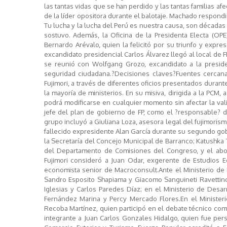
las tantas vidas que se han perdido y las tantas familias a
de la líder opositora durante el balotaje. Machado respond
Tu lucha y la lucha del Perú es nuestra causa, son décadas 
sostuvo. Además, la Oficina de la Presidenta Electa (OPE
Bernardo Arévalo, quien la felicitó por su triunfo y expres
excandidato presidencial Carlos Álvarez llegó al local de
se reunió con Wolfgang Grozo, excandidato a la preside
seguridad ciudadana.?Decisiones claves?Fuentes cercana
Fujimori, a través de diferentes oficios presentados durant
la mayoría de ministerios. En su misiva, dirigida a la PCM,
podrá modificarse en cualquier momento sin afectar la vali
jefe del plan de gobierno de FP, como el ?responsable? d
grupo incluyó a Giuliana Loza, asesora legal del fujimoris
fallecido expresidente Alan García durante su segundo gob
la Secretaría del Concejo Municipal de Barranco; Katushka 
del Departamento de Comisiones del Congreso, y el abog
Fujimori consideró a Juan Odar, exgerente de Estudios 
economista senior de Macroconsult.Ante el Ministerio de R
Sandro Esposito Shapiama y Giacomo Sanguineti Ravettino
Iglesias y Carlos Paredes Díaz; en el Ministerio de Desar
Fernández Marina y Percy Mercado Flores.En el Ministeri
Recoba Martínez, quien participó en el debate técnico com
integrante a Juan Carlos Gonzales Hidalgo, quien fue pers