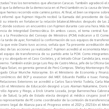
fectadas? tras los terremotos que afectaron Caracas. También agradeció el
ió que la defensa de la democracia en el Perú también es la causa de Ven
que hemos recorrido este camino juntos. Al final, el bien se impone sobre
) informó que Fujimori Higuchi recibió la llamada del presidente de Gu
ó su interés en fortalecer la relación bilateral.Minutos después de las 2
 FP, donde sostuvo un encuentro con Fujimori durante casi una hora. Más 
ncia de Integridad Democrática. En ambos casos, el tema central fue 
s a la Presidencia del Consejo de Ministros (PCM) indicaron a El Come
e la tarde de ayer, formalizó la conformación de sus equipos de transfere
 a la que este Diario tuvo acceso, señala que ?la presente acreditación d
dez de las acciones ya realizadas?. Fujimori acreditó al economista Marco
el equipo de transferencia de su partido ante la PCM. Como integrantes
mo y su abogada en el Caso Cocteles, y al letrado César Candela Jara, exa
ierno. También están Jorge Luis Rey de Castro Mesa, jefe de la Oficina G
Tapia Solari, ex gerenta general de Perú Compras; Shirley Montenegro Flo
ado César Muriche Astorayme. En el Ministerio de Economía y Finanza
Económicos del BCP y exasesor del MEF; Eduardo Padilla e Isaac Foinqu
elaciones Exteriores se acreditó a Carlos Saco-Vertiz Tudela, Carla Ma
.En el Ministerio de Educación designó a Luis Aleman Nakamine, Doris 
rollo Agrario y Riego, a Erick Uriarte Lozada, Jorge Barrenechea Cabrer
o de Salud, la jefa de Estado electa designó al médico cirujano José F
o representante de FP, como coordinador de la comisión de transferenci
onero legal de Alianza para el Progreso entre el 2021 y 2023.En el Mini