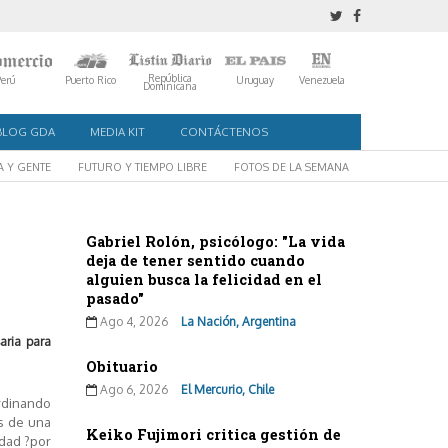
República
Perú
Puerto Rico
Uruguay
Venezuela
Dominicana
BLOG GDA
MEDIA KIT
CONTÁCTENOS
A Y GENTE
FUTURO Y TIEMPO LIBRE
FOTOS DE LA SEMANA
Gabriel Rolón, psicólogo: "La vida
deja de tener sentido cuando
alguien busca la felicidad en el
pasado"
Ago 4, 2026
La Nación, Argentina
saria para
Obituario
Ago 6, 2026
El Mercurio, Chile
ordinando
és de una
Keiko Fujimori critica gestión de
idad ?por