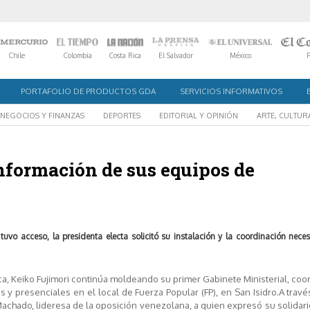
Chile
Colombia
Costa Rica
El Salvador
México
PORTAFOLIO DE PRODUCTOS GDA
SERVICIOS INFORMATIVOS
NEGOCIOS Y FINANZAS
DEPORTES
EDITORIAL Y OPINIÓN
ARTE, CULTUR
onformación de sus equipos de
tuvo acceso, la presidenta electa solicitó su instalación y la coordinación nece
a, Keiko Fujimori continúa moldeando su primer Gabinete Ministerial, co
 y presenciales en el local de Fuerza Popular (FP), en San Isidro.A trav
Machado, lideresa de la oposición venezolana, a quien expresó su solidar