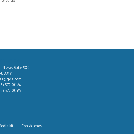
neral de
áctenos
kell Ave. Suite 500
l. 33131
tas@gda.com
05) 577-0094
05) 577-0096
edia kit
Contáctenos