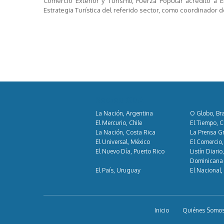
Comercio Exterior y Turismo, Fuerza Popular acreditó a 
Estrategia Turística del referido sector, como coordinador 
Socios GDA
La Nación, Argentina
O Globo, Bra
El Mercurio, Chile
El Tiempo, 
La Nación, Costa Rica
La Prensa Gr
El Universal, México
El Comercio,
El Nuevo Día, Puerto Rico
Listín Diario
Dominicana
El País, Uruguay
El Nacional,
Inicio
Quiénes Somo