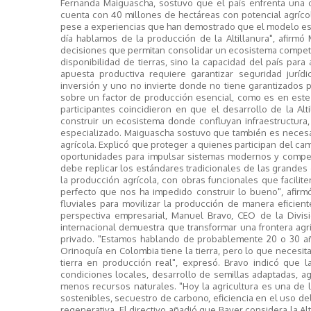
Fernanda Maiguascha, sostuvo que el país enfrenta una
cuenta con 40 millones de hectáreas con potencial agríco
pese a experiencias que han demostrado que el modelo es via
día hablamos de la producción de la Altillanura", afirmó
decisiones que permitan consolidar un ecosistema competiti
disponibilidad de tierras, sino la capacidad del país para
apuesta productiva requiere garantizar seguridad juríd
inversión y uno no invierte donde no tiene garantizados p
sobre un factor de producción esencial, como es en este c
participantes coincidieron en que el desarrollo de la Al
construir un ecosistema donde confluyan infraestructura, 
especializado. Maiguascha sostuvo que también es necesari
agrícola. Explicó que proteger a quienes participan del c
oportunidades para impulsar sistemas modernos y competit
debe replicar los estándares tradicionales de las grandes
la producción agrícola, con obras funcionales que facilit
perfecto que nos ha impedido construir lo bueno", afir
fluviales para movilizar la producción de manera eficient
perspectiva empresarial, Manuel Bravo, CEO de la Divis
internacional demuestra que transformar una frontera agr
privado. "Estamos hablando de probablemente 20 o 30 añ
Orinoquía en Colombia tiene la tierra, pero lo que necesit
tierra en producción real", expresó. Bravo indicó que l
condiciones locales, desarrollo de semillas adaptadas, ag
menos recursos naturales. "Hoy la agricultura es una de l
sostenibles, secuestro de carbono, eficiencia en el uso del 
regenerativa. El directivo añadió que Bayer considera la A