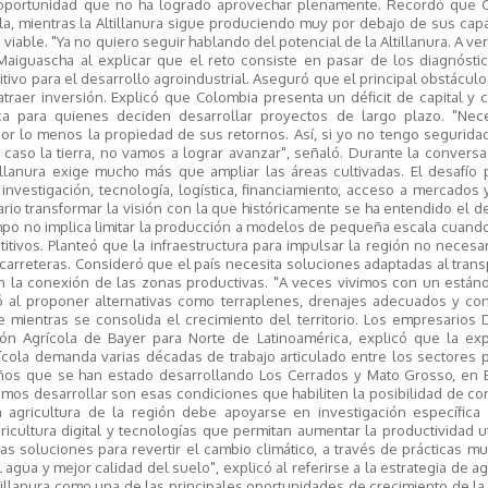
 oportunidad que no ha logrado aprovechar plenamente. Recordó que 
la, mientras la Altillanura sigue produciendo muy por debajo de sus ca
ble. "Ya no quiero seguir hablando del potencial de la Altillanura. A ver
 Maiguascha al explicar que el reto consiste en pasar de los diagnósti
vo para el desarrollo agroindustrial. Aseguró que el principal obstáculo
 atraer inversión. Explicó que Colombia presenta un déficit de capital y 
ica para quienes deciden desarrollar proyectos de largo plazo. "Nec
or lo menos la propiedad de sus retornos. Así, si yo no tengo seguridad
aso la tierra, no vamos a lograr avanzar", señaló. Durante la conversa
tillanura exige mucho más que ampliar las áreas cultivadas. El desafío
investigación, tecnología, logística, financiamiento, acceso a mercados 
o transformar la visión con la que históricamente se ha entendido el d
ampo no implica limitar la producción a modelos de pequeña escala cuand
ivos. Planteó que la infraestructura para impulsar la región no necesa
 carreteras. Consideró que el país necesita soluciones adaptadas al tran
en la conexión de las zonas productivas. "A veces vivimos con un están
mó al proponer alternativas como terraplenes, drenajes adecuados y co
e mientras se consolida el crecimiento del territorio. Los empresarios
ión Agrícola de Bayer para Norte de Latinoamérica, explicó que la exp
ícola demanda varias décadas de trabajo articulado entre los sectores 
os que se han estado desarrollando Los Cerrados y Mato Grosso, en Br
amos desarrollar son esas condiciones que habiliten la posibilidad de con
a agricultura de la región debe apoyarse en investigación específica 
ricultura digital y tecnologías que permitan aumentar la productividad u
as soluciones para revertir el cambio climático, a través de prácticas 
agua y mejor calidad del suelo", explicó al referirse a la estrategia de ag
ltillanura como una de las principales oportunidades de crecimiento de la