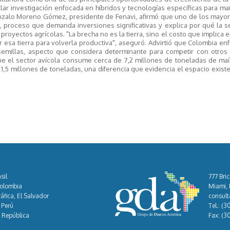
lar investigación enfocada en híbridos y tecnologías específicas para ma
onzalo Moreno Gómez, presidente de Fenavi, afirmó que uno de los mayor
, proceso que demanda inversiones significativas y explica por qué la 
proyectos agrícolas. "La brecha no es la tierra, sino el costo que implica e
r esa tierra para volverla productiva", aseguró. Advirtió que Colombia en
semillas, aspecto que considera determinante para competir con otros
que el sector avícola consume cerca de 7,2 millones de toneladas de maí
,5 millones de toneladas, una diferencia que evidencia el espacio exist
Cont
sil
777 Bric
Colombia
Miami, F
áfica, El Salvador
consul
 Perú
Tel.:
(3
, República
Fax:
(3