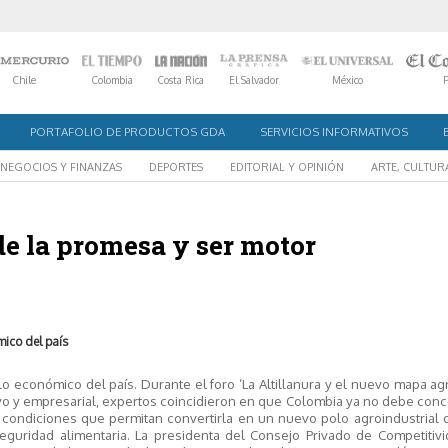
Chile
Colombia
Costa Rica
El Salvador
México
PORTAFOLIO DE PRODUCTOS GDA
SERVICIOS INFORMATIVOS
NEGOCIOS Y FINANZAS
DEPORTES
EDITORIAL Y OPINIÓN
ARTE, CULTUR
 de la promesa y ser motor
mico del país
llo económico del país. Durante el foro ‘La Altillanura y el nuevo mapa ag
vo y empresarial, expertos coincidieron en que Colombia ya no debe con
as condiciones que permitan convertirla en un nuevo polo agroindustrial
 seguridad alimentaria. La presidenta del Consejo Privado de Competitiv