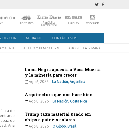
República
Perú
Puerto Rico
Uruguay
Venezuela
Dominicana
BLOG GDA
MEDIA KIT
CONTÁCTENOS
A Y GENTE
FUTURO Y TIEMPO LIBRE
FOTOS DE LA SEMANA
Loma Negra apuesta a Vaca Muerta
y la minería para crecer
Ago 6, 2026
La Nación, Argentina
Arquitectura que nos hace bien
Ago 8, 2026
La Nación, Costa Rica
rícola de
Trump taxa material usado em
centrarse
chips e painéis solares
 capaz de
idad, Ana
Ago 8, 2026
O Globo, Brasil