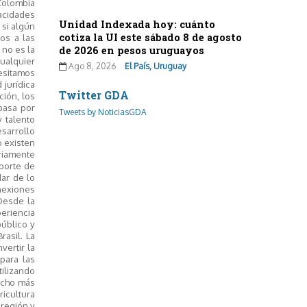
Colombia
pacidades
Unidad Indexada hoy: cuánto
 si algún
cotiza la UI este sábado 8 de agosto
cos a las
 no es la
de 2026 en pesos uruguayos
cualquier
Ago 8, 2026
El País, Uruguay
esitamos
 jurídica
Twitter GDA
ción, los
 pasa por
Tweets by NoticiasGDA
y talento
esarrollo
o existen
riamente
sporte de
dar de lo
nexiones
 Desde la
eriencia
público y
asil. La
vertir la
para las
tilizando
mucho más
ricultura
 región y