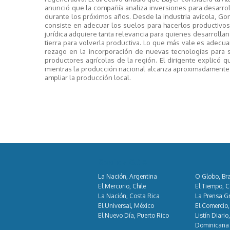
anunció que la compañía analiza inversiones para desarrol
durante los próximos años. Desde la industria avícola, G
consiste en adecuar los suelos para hacerlos productivos
jurídica adquiere tanta relevancia para quienes desarrollan 
tierra para volverla productiva. Lo que más vale es adecua
rezago en la incorporación de nuevas tecnologías para 
productores agrícolas de la región. El dirigente explicó 
mientras la producción nacional alcanza aproximadamente 1
ampliar la producción local.
Socios GDA
La Nación, Argentina
O Globo, Bra
El Mercurio, Chile
El Tiempo, 
La Nación, Costa Rica
La Prensa Gr
El Universal, México
El Comercio,
El Nuevo Día, Puerto Rico
Listín Diario
Dominicana