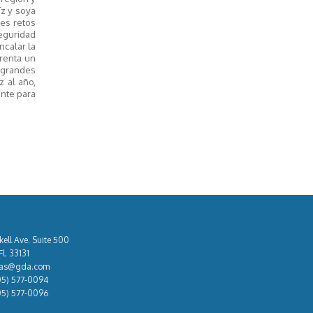
íz y soya
es retos
seguridad
ncalar la
frenta un
 grandes
z al año,
ente para
áctenos
kell Ave. Suite 500
l. 33131
tas@gda.com
05) 577-0094
05) 577-0096