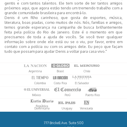
gentis e com tantos talentos. Ele tem sorte de ter tantos amigos
próximos aqui, que agora estão tendo um tremendo trabalho com a
grande comunidade brasileira para encontrá-lo.
Denis é um filho carinhoso, que gosta de esportes, música,
literatura, boas piadas, como muitos de nós. Nós, famílias e amigos,
temos grande esperança na campanha de busca brilhantemente
feita pela polícia do Rio de Janeiro. Este é o momento em que
precisamos de toda a ajuda de vocês. Se você tiver qualquer
informação sobre onde ele está ou se o viu, por favor, entre em
contato com a polícia ou com os amigos dele. Eu peço que façam
tudo que possam para ajudar Denis a voltar para casa vivo."
Argentina
Brasil
Chile
Colombia
Costa Rica
El Salvador
México
Perú
Puerto Rico
República
Dominicana
Uruguay
Venezuela
777 Brickell Ave. Suite 500