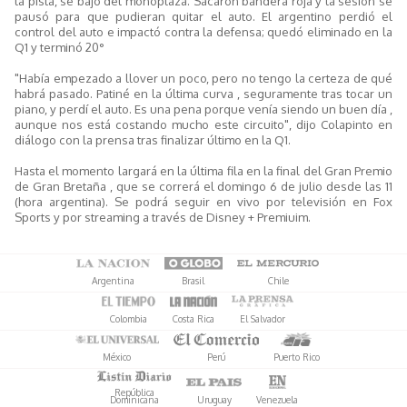
la pista, se bajó del monoplaza. Sacaron bandera roja y la sesión se
pausó para que pudieran quitar el auto. El argentino perdió el
control del auto e impactó contra la defensa; quedó eliminado en la
Q1 y terminó 20°
"Había empezado a llover un poco, pero no tengo la certeza de qué
habrá pasado. Patiné en la última curva , seguramente tras tocar un
piano, y perdí el auto. Es una pena porque venía siendo un buen día ,
aunque nos está costando mucho este circuito", dijo Colapinto en
diálogo con la prensa tras finalizar último en la Q1.
Hasta el momento largará en la última fila en la final del Gran Premio
de Gran Bretaña , que se correrá el domingo 6 de julio desde las 11
(hora argentina). Se podrá seguir en vivo por televisión en Fox
Sports y por streaming a través de Disney + Premiuim.
Argentina
Brasil
Chile
Colombia
Costa Rica
El Salvador
México
Perú
Puerto Rico
República
Dominicana
Uruguay
Venezuela