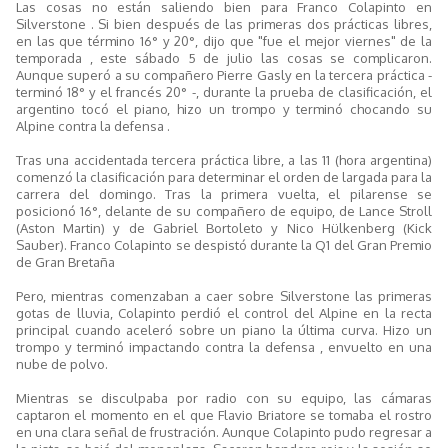
Las cosas no están saliendo bien para Franco Colapinto en
Silverstone . Si bien después de las primeras dos prácticas libres,
en las que término 16° y 20°, dijo que "fue el mejor viernes" de la
temporada , este sábado 5 de julio las cosas se complicaron.
Aunque superó a su compañero Pierre Gasly en la tercera práctica -
terminó 18° y el francés 20° -, durante la prueba de clasificación, el
argentino tocó el piano, hizo un trompo y terminó chocando su
Alpine contra la defensa .
Tras una accidentada tercera práctica libre, a las 11 (hora argentina)
comenzó la clasificación para determinar el orden de largada para la
carrera del domingo. Tras la primera vuelta, el pilarense se
posicionó 16°, delante de su compañero de equipo, de Lance Stroll
(Aston Martin) y de Gabriel Bortoleto y Nico Hülkenberg (Kick
Sauber). Franco Colapinto se despistó durante la Q1 del Gran Premio
de Gran Bretaña
Pero, mientras comenzaban a caer sobre Silverstone las primeras
gotas de lluvia, Colapinto perdió el control del Alpine en la recta
principal cuando aceleró sobre un piano la última curva. Hizo un
trompo y terminó impactando contra la defensa , envuelto en una
nube de polvo.
Mientras se disculpaba por radio con su equipo, las cámaras
captaron el momento en el que Flavio Briatore se tomaba el rostro
en una clara señal de frustración. Aunque Colapinto pudo regresar a