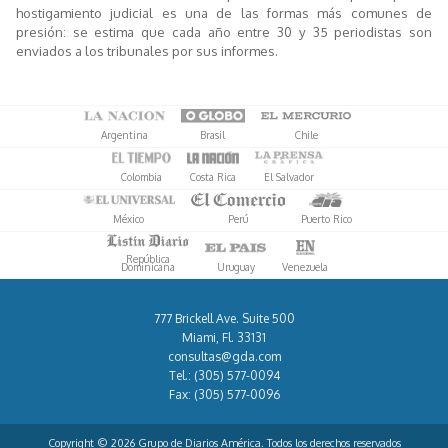
hostigamiento judicial es una de las formas más comunes de
presión: se estima que cada año entre 30 y 35 periodistas son
enviados a los tribunales por sus informes.
Argentina
Brasil
Chile
Colombia
Costa Rica
El Salvador
México
Perú
Puerto Rico
República
Dominicana
Uruguay
Venezuela
777 Brickell Ave. Suite 500
Miami, Fl. 33131
consultas@gda.com
Tel.:
(305) 577-0094
Fax:
(305) 577-0096
Copyright © 2026 Grupo de Diarios América. Todos los derechos reservados