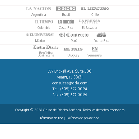
Argentina
Brasil
Chile
Colombia
Costa Rica
El Salvador
México
Perú
Puerto Rico
República
Dominicana
Uruguay
Venezuela
777 Brickell Ave. Suite 500
Miami, Fl. 33131
consultas@gda.com
Tel.:
(305) 577-0094
Fax:
(305) 577-0096
Copyright © 2026 Grupo de Diarios América. Todos los derechos reservados
Términos de uso
|
Políticas de privacidad