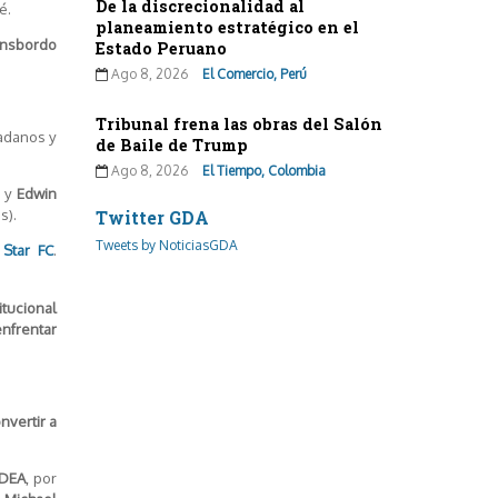
De la discrecionalidad al
é.
planeamiento estratégico en el
ransbordo
Estado Peruano
Ago 8, 2026
El Comercio, Perú
Tribunal frena las obras del Salón
adanos y
de Baile de Trump
Ago 8, 2026
El Tiempo, Colombia
; y
Edwin
s).
Twitter GDA
Tweets by NoticiasGDA
Star FC
.
itucional
enfrentar
nvertir a
DEA
, por