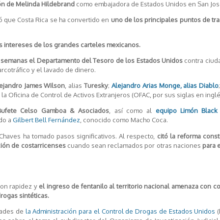
ón de Melinda Hildebrand
como embajadora de Estados Unidos en San Jos
ó que Costa Rica se ha convertido en
uno de los principales puntos de t
s intereses de los grandes carteles mexicanos.
 semanas el Departamento del Tesoro de los Estados Unidos
contra ciud
cotráfico y el lavado de dinero.
ejandro James Wilson
, alias
Turesky
;
Alejandro Arias Monge, alias Diablo
e la Oficina de Control de Activos Extranjeros (OFAC, por sus siglas en inglé
Bufete Celso Gamboa & Asociados
, así como al
equipo Limón Black 
ido a
Gilbert Bell Fernández
, conocido como Macho Coca.
Chaves ha tomado pasos significativos. Al respecto,
citó la reforma const
ción de costarricenses
cuando sean reclamados por otras naciones
para 
con rapidez y
el ingreso de fentanilo al territorio nacional amenaza con co
drogas sintéticas.
dades de
la Administración para el Control de Drogas de Estados Unidos
(