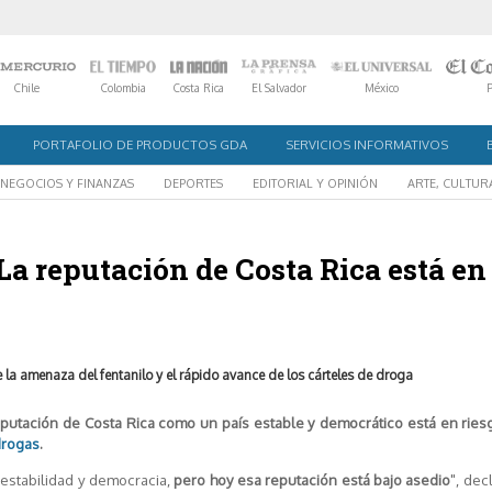
Chile
Colombia
Costa Rica
El Salvador
México
PORTAFOLIO DE PRODUCTOS GDA
SERVICIOS INFORMATIVOS
NEGOCIOS Y FINANZAS
DEPORTES
EDITORIAL Y OPINIÓN
ARTE, CULTUR
La reputación de Costa Rica está en
e la amenaza del fentanilo y el rápido avance de los cárteles de droga
eputación de Costa Rica como un país estable y democrático está en ries
drogas
.
 estabilidad y democracia,
pero hoy esa reputación está bajo asedio
", dec