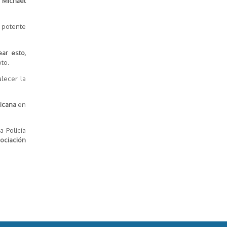
,
Michael
s potente
ar esto,
oto.
alecer la
ricana
en
a Policía
sociación