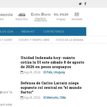
República
Perú
Puerto Rico
Uruguay
Venezuela
Dominicana
BLOG GDA
MEDIA KIT
CONTÁCTENOS
A Y GENTE
FUTURO Y TIEMPO LIBRE
FOTOS DE LA SEMANA
Unidad Indexada hoy: cuánto
cotiza la UI este sábado 8 de agosto
de 2026 en pesos uruguayos
Ago 8, 2026
El País, Uruguay
Defensa de Carlos Larraín niega
supuesto rol central en "el mundo
Sartor"
go
por la
Ago 8, 2026
El Mercurio, Chile
laró este