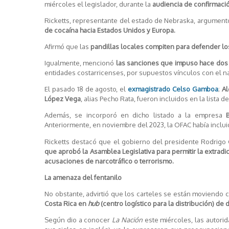
miércoles el legislador, durante la
audiencia de confirmaci
Ricketts, representante del estado de Nebraska, argument
de cocaína hacia Estados Unidos y Europa.
Afirmó que las
pandillas locales compiten para defender lo
Igualmente, mencionó
las sanciones que impuso hace dos
entidades costarricenses, por supuestos vínculos con el nar
El pasado 18 de agosto, el
exmagistrado Celso Gamboa
;
Al
López Vega
, alias Pecho Rata, fueron incluidos en la lista d
Además, se incorporó en dicho listado a la empresa
Anteriormente, en noviembre del 2023, la OFAC había inclu
Ricketts destacó que el gobierno del presidente Rodrigo 
que aprobó la Asamblea Legislativa para permitir la extradi
acusaciones de narcotráfico o terrorismo.
La amenaza del fentanilo
No obstante, advirtió que los carteles se están moviendo 
Costa Rica en
hub
(centro logístico para la distribución) de 
Según dio a conocer
La Nación
este miércoles, las autori