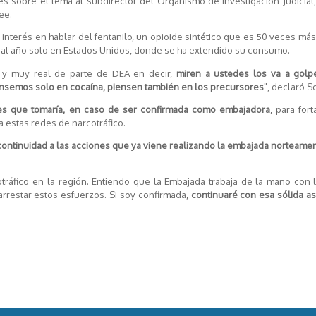
es sobre el tema al subdirector del Organismo de Investigación Judicial
ee.
 interés en hablar del fentanilo, un opioide sintético que es 50 veces má
 al año solo en Estados Unidos, donde se ha extendido su consumo.
 y muy real de parte de DEA en decir,
miren a ustedes los va a golpe
nsemos solo en cocaína, piensen también en los precursores
", declaró S
es que tomaría, en caso de ser confirmada como embajadora
, para fort
a estas redes de narcotráfico.
a continuidad a las acciones que ya viene realizando la embajada norteame
otráfico en la región. Entiendo que la Embajada trabaja de la mano con l
rarrestar estos esfuerzos. Si soy confirmada,
continuaré con esa sólida a