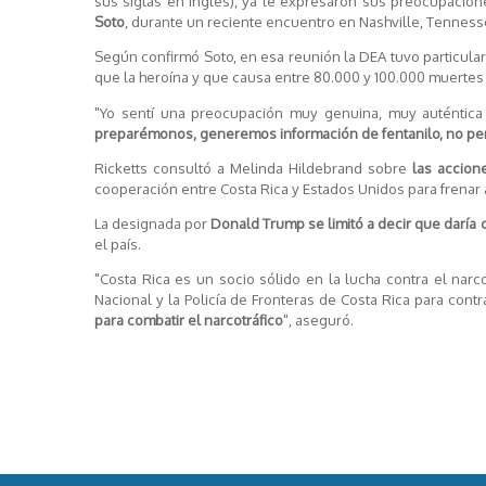
sus siglas en inglés), ya le expresaron sus preocupacion
Soto
, durante un reciente encuentro en Nashville, Tenness
Según confirmó Soto, en esa reunión la DEA tuvo particular
que la heroína y que causa entre 80.000 y 100.000 muertes
"Yo sentí una preocupación muy genuina, muy auténtica
preparémonos, generemos información de fentanilo, no pe
Ricketts consultó a Melinda Hildebrand sobre
las accion
cooperación entre Costa Rica y Estados Unidos para frenar 
La designada por
Donald Trump
se limitó a decir que darí
el país.
"Costa Rica es un socio sólido en la lucha contra el narc
Nacional y la Policía de Fronteras de Costa Rica para cont
para combatir el narcotráfico
", aseguró.