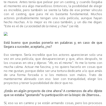
te mueve. Antes tenía que pelear por un casting, y cuando llegaba
el momento era algo maravilloso. Entonces, la posibilidad de elegir
es increíble, pero también se siente la falta de ese primer vínculo
con el casting, que para mí es bastante fundamental. Muchos
actores probablemente tengan una sola película, aunque hayan
hecho muchas. A lo mejor es mi caso también, y un día me digan:
"Este es el de
La sociedad de la nieve
, y chau" (
se ríe
).
Está bueno que puedas ponerlo en palabras y, en caso de que
llegara a suceder, aceptarlo, ¿no?
Eso siempre. Sería increíble que los actores aparecieran solo una
vez en una película, que desaparecieran y que, años después, te
los cruzaras en otra y dijeras: "Ah, es el mismo". Yo me lo tomo con
mucha calma. Actuar me fascina, y no quiero hacerlo en cosas que
no me gustan, porque debe ser una tortura dedicarte a lo que amás
de una forma forzada o si los motivos son malos. Trato de
mantenerme alineado con eso: leer con tranquilidad, elegir los
proyectos y tener la posibilidad de decir que no.
¿Estás en algún proyecto de cine ahora? A comienzos de año dijiste
que se estaba "gestando" tu participación en la biopic de Zitarrosa...
Sí, eso va en camino y se están armando cosas, pero los procesos