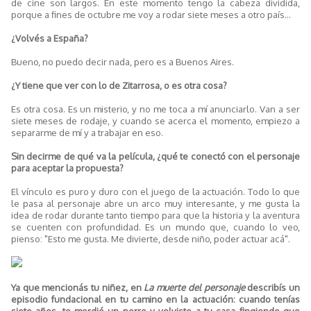
de cine son largos. En este momento tengo la cabeza dividida,
porque a fines de octubre me voy a rodar siete meses a otro país...
¿Volvés a España?
Bueno, no puedo decir nada, pero es a Buenos Aires.
¿Y tiene que ver con lo de Zitarrosa, o es otra cosa?
Es otra cosa. Es un misterio, y no me toca a mí anunciarlo. Van a ser
siete meses de rodaje, y cuando se acerca el momento, empiezo a
separarme de mí y a trabajar en eso.
Sin decirme de qué va la película, ¿qué te conectó con el personaje
para aceptar la propuesta?
El vínculo es puro y duro con el juego de la actuación. Todo lo que
le pasa al personaje abre un arco muy interesante, y me gusta la
idea de rodar durante tanto tiempo para que la historia y la aventura
se cuenten con profundidad. Es un mundo que, cuando lo veo,
pienso: "Esto me gusta. Me divierte, desde niño, poder actuar acá".
Ya que mencionás tu niñez, en
La muerte del personaje
describís un
episodio fundacional en tu camino en la actuación: cuando tenías
siete años, te mordió un perro y volviste a tu casa fingiendo que