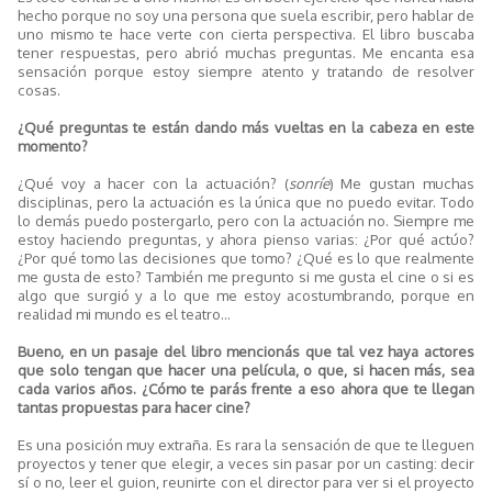
hecho porque no soy una persona que suela escribir, pero hablar de
uno mismo te hace verte con cierta perspectiva. El libro buscaba
tener respuestas, pero abrió muchas preguntas. Me encanta esa
sensación porque estoy siempre atento y tratando de resolver
cosas.
¿Qué preguntas te están dando más vueltas en la cabeza en este
momento?
¿Qué voy a hacer con la actuación? (
sonríe
) Me gustan muchas
disciplinas, pero la actuación es la única que no puedo evitar. Todo
lo demás puedo postergarlo, pero con la actuación no. Siempre me
estoy haciendo preguntas, y ahora pienso varias: ¿Por qué actúo?
¿Por qué tomo las decisiones que tomo? ¿Qué es lo que realmente
me gusta de esto? También me pregunto si me gusta el cine o si es
algo que surgió y a lo que me estoy acostumbrando, porque en
realidad mi mundo es el teatro...
Bueno, en un pasaje del libro mencionás que tal vez haya actores
que solo tengan que hacer una película, o que, si hacen más, sea
cada varios años. ¿Cómo te parás frente a eso ahora que te llegan
tantas propuestas para hacer cine?
Es una posición muy extraña. Es rara la sensación de que te lleguen
proyectos y tener que elegir, a veces sin pasar por un casting: decir
sí o no, leer el guion, reunirte con el director para ver si el proyecto