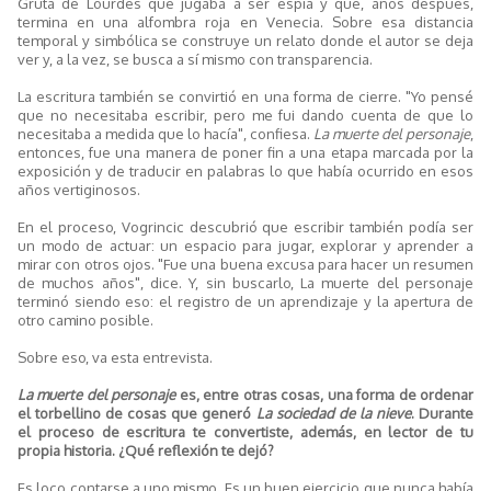
Gruta de Lourdes que jugaba a ser espía y que, años después,
termina en una alfombra roja en Venecia. Sobre esa distancia
temporal y simbólica se construye un relato donde el autor se deja
ver y, a la vez, se busca a sí mismo con transparencia.
La escritura también se convirtió en una forma de cierre. "Yo pensé
que no necesitaba escribir, pero me fui dando cuenta de que lo
necesitaba a medida que lo hacía", confiesa.
La muerte del personaje
,
entonces, fue una manera de poner fin a una etapa marcada por la
exposición y de traducir en palabras lo que había ocurrido en esos
años vertiginosos.
En el proceso, Vogrincic descubrió que escribir también podía ser
un modo de actuar: un espacio para jugar, explorar y aprender a
mirar con otros ojos. "Fue una buena excusa para hacer un resumen
de muchos años", dice. Y, sin buscarlo, La muerte del personaje
terminó siendo eso: el registro de un aprendizaje y la apertura de
otro camino posible.
Sobre eso, va esta entrevista.
La muerte del personaje
es, entre otras cosas, una forma de ordenar
el torbellino de cosas que generó
La sociedad de la nieve
. Durante
el proceso de escritura te convertiste, además, en lector de tu
propia historia. ¿Qué reflexión te dejó?
Es loco contarse a uno mismo. Es un buen ejercicio que nunca había