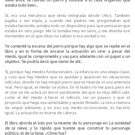
estaba todo bien...
Sí, era una mecánica que tenía integrada desde chico. También
jugaba a ser espía, y cuando mis padres me preguntaban qué
estaba haciendo, armaba todo un dispositivo para que pensaran que
estaba en otro juego. Me lo tomaba muy en serio, y me divertía ese
momentito en el que ellos no sabían si era verdad o no.
Te comenté la escena del perro porque hay algo que se repite en el
libro y en tu forma de encarar la actuación en cine: a pesar del
miedo, igual te comprometés y vas para adelante con un papel o un
objetivo. Se podría decir que viene de ahí...
Sí, porque hay miedos fundacionales. La infancia es una etapa clave,
y creo que hay miedos que se quedan y aparecen en situaciones
ridículas, donde no hay ningún perro que te muerda ni una amenaza
real. Pero igual, el miedo se activa. En el teatro no me pasa, pero en
el cine se me activa un terror paralizante del que es muy difícil salir,
como el del miedo a hacer el ridículo, ser un payaso o que el
proyecto que haga sea lamentable y quede filmado. La única manera
de seguir adelante, y en eso soy medio inconsciente, es hacerlo
igual. La actuación es tirarse de cabeza.
El libro aborda el luto por la muerte de tu personaje en
La sociedad
de la nieve
, y lo rápido que tuviste que construir tu personaje
público, el de la fama. ¿Cómo fue?