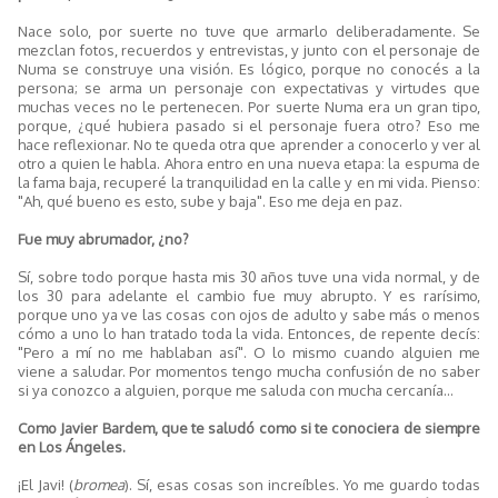
Nace solo, por suerte no tuve que armarlo deliberadamente. Se
mezclan fotos, recuerdos y entrevistas, y junto con el personaje de
Numa se construye una visión. Es lógico, porque no conocés a la
persona; se arma un personaje con expectativas y virtudes que
muchas veces no le pertenecen. Por suerte Numa era un gran tipo,
porque, ¿qué hubiera pasado si el personaje fuera otro? Eso me
hace reflexionar. No te queda otra que aprender a conocerlo y ver al
otro a quien le habla. Ahora entro en una nueva etapa: la espuma de
la fama baja, recuperé la tranquilidad en la calle y en mi vida. Pienso:
"Ah, qué bueno es esto, sube y baja". Eso me deja en paz.
Fue muy abrumador, ¿no?
Sí, sobre todo porque hasta mis 30 años tuve una vida normal, y de
los 30 para adelante el cambio fue muy abrupto. Y es rarísimo,
porque uno ya ve las cosas con ojos de adulto y sabe más o menos
cómo a uno lo han tratado toda la vida. Entonces, de repente decís:
"Pero a mí no me hablaban así". O lo mismo cuando alguien me
viene a saludar. Por momentos tengo mucha confusión de no saber
si ya conozco a alguien, porque me saluda con mucha cercanía...
Como Javier Bardem, que te saludó como si te conociera de siempre
en Los Ángeles.
¡El Javi! (
bromea
). Sí, esas cosas son increíbles. Yo me guardo todas