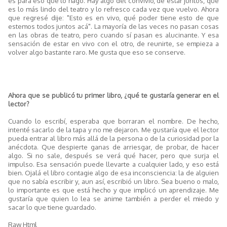
es para eso que lo hago. Hay algo del convivio, de estar juntos, que
es lo más lindo del teatro y lo refresco cada vez que vuelvo. Ahora
que regresé dije: "Esto es en vivo, qué poder tiene esto de que
estemos todos juntos acá". La mayoría de las veces no pasan cosas
en las obras de teatro, pero cuando sí pasan es alucinante. Y esa
sensación de estar en vivo con el otro, de reunirte, se empieza a
volver algo bastante raro. Me gusta que eso se conserve.
Ahora que se publicó tu primer libro, ¿qué te gustaría generar en el
lector?
Cuando lo escribí, esperaba que borraran el nombre. De hecho,
intenté sacarlo de la tapa y no me dejaron. Me gustaría que el lector
pueda entrar al libro más allá de la persona o de la curiosidad por la
anécdota. Que despierte ganas de arriesgar, de probar, de hacer
algo. Si no sale, después se verá qué hacer, pero que surja el
impulso. Esa sensación puede llevarte a cualquier lado, y eso está
bien. Ojalá el libro contagie algo de esa inconsciencia: la de alguien
que no sabía escribir y, aun así, escribió un libro. Sea bueno o malo,
lo importante es que está hecho y que implicó un aprendizaje. Me
gustaría que quien lo lea se anime también a perder el miedo y
sacar lo que tiene guardado.
Raw Html