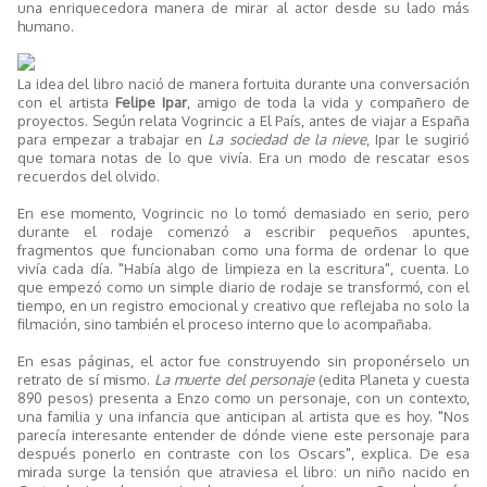
una enriquecedora manera de mirar al actor desde su lado más
humano.
La idea del libro nació de manera fortuita durante una conversación
con el artista
Felipe Ipar
, amigo de toda la vida y compañero de
proyectos. Según relata Vogrincic a El País, antes de viajar a España
para empezar a trabajar en
La sociedad de la nieve
, Ipar le sugirió
que tomara notas de lo que vivía. Era un modo de rescatar esos
recuerdos del olvido.
En ese momento, Vogrincic no lo tomó demasiado en serio, pero
durante el rodaje comenzó a escribir pequeños apuntes,
fragmentos que funcionaban como una forma de ordenar lo que
vivía cada día. "Había algo de limpieza en la escritura", cuenta. Lo
que empezó como un simple diario de rodaje se transformó, con el
tiempo, en un registro emocional y creativo que reflejaba no solo la
filmación, sino también el proceso interno que lo acompañaba.
En esas páginas, el actor fue construyendo sin proponérselo un
retrato de sí mismo.
La muerte del personaje
(edita Planeta y cuesta
890 pesos) presenta a Enzo como un personaje, con un contexto,
una familia y una infancia que anticipan al artista que es hoy. "Nos
parecía interesante entender de dónde viene este personaje para
después ponerlo en contraste con los Oscars", explica. De esa
mirada surge la tensión que atraviesa el libro: un niño nacido en