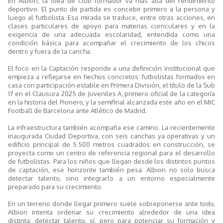
En Albion, la idea de club formador va más allá del rendimiento
deportivo. El punto de partida es concebir primero a la persona y
luego al futbolista. Esa mirada se traduce, entre otras acciones, en
clases particulares de apoyo para materias curriculares y en la
exigencia de una adecuada escolaridad, entendida como una
condición básica para acompañar el crecimiento de los chicos
dentro y fuera de la cancha.
El foco en la Captación responde a una definición institucional que
empieza a reflejarse en hechos concretos: futbolistas formados en
casa con participación estable en Primera División, el título de la Sub
17 en el Clausura 2025 de Juveniles A, primero oficial de la categoría
en la historia del Pionero, y la semifinal alcanzada este año en el MIC
Football de Barcelona ante Atlético de Madrid.
La infraestructura también acompaña ese camino. La recientemente
inaugurada Ciudad Deportiva, con seis canchas ya operativas y un
edificio principal de 5.500 metros cuadrados en construcción, se
proyecta como un centro de referencia regional para el desarrollo
de futbolistas. Para los niños que llegan desde los distintos puntos
de captación, ese horizonte también pesa: Albion no solo busca
detectar talento, sino integrarlo a un entorno especialmente
preparado para su crecimiento.
En un terreno donde llegar primero suele sobreponerse ante todo,
Albion intenta ordenar su crecimiento alrededor de una idea
distinta: detectar talento, sí, pero para potenciar su formación y