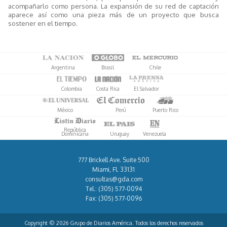
acompañarlo como persona. La expansión de su red de captación
aparece así como una pieza más de un proyecto que busca
sostener en el tiempo.
Argentina
Brasil
Chile
Colombia
Costa Rica
El Salvador
México
Perú
Puerto Rico
República
Dominicana
Uruguay
Venezuela
777 Brickell Ave. Suite 500
Miami, Fl. 33131
consultas@gda.com
Tel.:
(305) 577-0094
Fax:
(305) 577-0096
Copyright © 2026 Grupo de Diarios América. Todos los derechos reservados