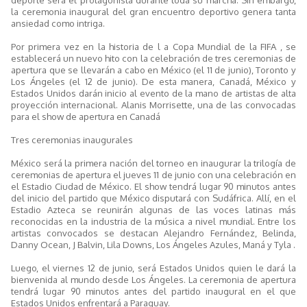
la ceremonia inaugural del gran encuentro deportivo genera tanta
ansiedad como intriga.
Por primera vez en la historia de l a Copa Mundial de la FIFA , se
establecerá un nuevo hito con la celebración de tres ceremonias de
apertura que se llevarán a cabo en México (el 11 de junio), Toronto y
Los Ángeles (el 12 de junio). De esta manera, Canadá, México y
Estados Unidos darán inicio al evento de la mano de artistas de alta
proyección internacional. Alanis Morrisette, una de las convocadas
para el show de apertura en Canadá
Tres ceremonias inaugurales
México será la primera nación del torneo en inaugurar la trilogía de
ceremonias de apertura el jueves 11 de junio con una celebración en
el Estadio Ciudad de México. El show tendrá lugar 90 minutos antes
del inicio del partido que México disputará con Sudáfrica. Allí, en el
Estadio Azteca se reunirán algunas de las voces latinas más
reconocidas en la industria de la música a nivel mundial. Entre los
artistas convocados se destacan Alejandro Fernández, Belinda,
Danny Ocean, J Balvin, Lila Downs, Los Ángeles Azules, Maná y Tyla .
Luego, el viernes 12 de junio, será Estados Unidos quien le dará la
bienvenida al mundo desde Los Ángeles. La ceremonia de apertura
tendrá lugar 90 minutos antes del partido inaugural en el que
Estados Unidos enfrentará a Paraguay.