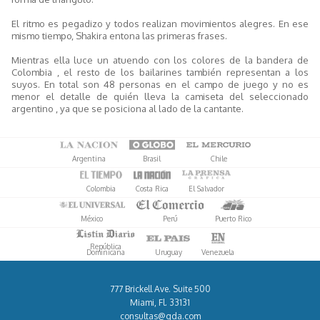
El ritmo es pegadizo y todos realizan movimientos alegres. En ese
mismo tiempo, Shakira entona las primeras frases.
Mientras ella luce un atuendo con los colores de la bandera de
Colombia , el resto de los bailarines también representan a los
suyos. En total son 48 personas en el campo de juego y no es
menor el detalle de quién lleva la camiseta del seleccionado
argentino , ya que se posiciona al lado de la cantante.
Argentina
Brasil
Chile
Colombia
Costa Rica
El Salvador
México
Perú
Puerto Rico
República
Dominicana
Uruguay
Venezuela
777 Brickell Ave. Suite 500
Miami, Fl. 33131
consultas@gda.com