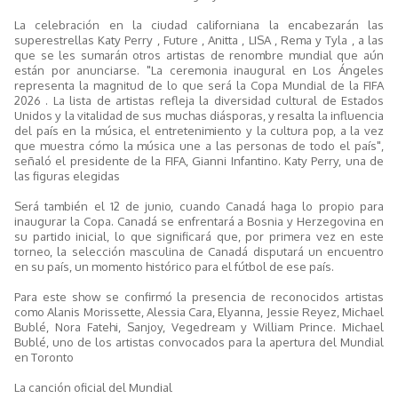
La celebración en la ciudad californiana la encabezarán las
superestrellas Katy Perry , Future , Anitta , LISA , Rema y Tyla , a las
que se les sumarán otros artistas de renombre mundial que aún
están por anunciarse. "La ceremonia inaugural en Los Ángeles
representa la magnitud de lo que será la Copa Mundial de la FIFA
2026 . La lista de artistas refleja la diversidad cultural de Estados
Unidos y la vitalidad de sus muchas diásporas, y resalta la influencia
del país en la música, el entretenimiento y la cultura pop, a la vez
que muestra cómo la música une a las personas de todo el país",
señaló el presidente de la FIFA, Gianni Infantino. Katy Perry, una de
las figuras elegidas
Será también el 12 de junio, cuando Canadá haga lo propio para
inaugurar la Copa. Canadá se enfrentará a Bosnia y Herzegovina en
su partido inicial, lo que significará que, por primera vez en este
torneo, la selección masculina de Canadá disputará un encuentro
en su país, un momento histórico para el fútbol de ese país.
Para este show se confirmó la presencia de reconocidos artistas
como Alanis Morissette, Alessia Cara, Elyanna, Jessie Reyez, Michael
Bublé, Nora Fatehi, Sanjoy, Vegedream y William Prince. Michael
Bublé, uno de los artistas convocados para la apertura del Mundial
en Toronto
La canción oficial del Mundial