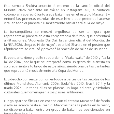
Esta semana Shakira anunció el estreno de la canción oficial del
Mundial 2026 mediante un tráiler en Instagram. Allí, la cantante
colombiana apareció junto a sus bailarines en el estadio Maracaná y
entonó las primeras estrofas de este himno que pretende hacerse
viral en todo el planeta. Su lanzamiento oficial será el 14 de mayo .
La barranquillera se mostró orgullosa de ser la figura que
representa al planeta en esta competencia de fútbol que enfrentará
a 48 naciones. "Aquí está ‘Dai Dai’, la canción oficial del Mundial de
la FIFA 2026. Llega el 14 de mayo" , escribió Shakira en el posteo que
rápidamente se viralizó y provocó la reacción de miles de usuarios.
El vestuario, ritmo y baile recuerdan a "Waka waka" de 2010 y "La la
la" de 2014 , por lo que se interpretó como un gesto de la artista en
su crecimiento a lo largo de estos años, siendo una de las cantantes
que representó musicalmente a la Copa del Mundo.
El videoclip comienza con un enfoque a partes de las pelotas de los
últimos Mundiales: Alemania 2006, Sudáfrica 2010, Brasil 2014 y la
triada 2026 . En todas ellas se plasmó un logo, colores y símbolos
culturales que homenajean a los países anfitriones.
Luego aparece Shakira en escena con el estadio Maracaná de fondo
y ella se acerca hasta el medio. Mientras tiene la pelota en la mano,
se dispone a bailar entre un grupo de bailarines posicionados en
forma de triángulo.