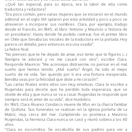
-¿Qué tan especial, para su época, era la labor de ella como
traductora y redactora?
"Era poco común, pero varias mujeres que se iniciaron en el mundo
editorial en el siglo XIX optaron por esta actividad y poco a poco se
atrevieron a incorporar sus nombres. Clara, por ejemplo, tradujo
desde el francés, en 1845, el libro 'Antonio y Mauricio o historia de
un presidiario'. Hasta donde he podido rastrear, fue el primer libro
en Chile que llevaba las iniciales de la traductora en la portada. Hoy
parece un detalle, pero entonces era una osadía".
La fiebre final
"No pienses que te he dejado de amar, eso temo que te figures (...)
Siempre te adoraré y no me casaré con otro", escribe Clara.
Responde Mauricio: "Me aconsejas distraerme, no pensar en el mal
sueño que hemos tenido. ¿Mal sueño? Ángel, ha sido el mejor
sueño de mi vida. Ser querido por ti era una fortuna inesperada.
Bendita seas por la felicidad que diste a mi corazón".
"Las cartas finales entre ellos son muy emotivas. Clara le escribe a
Rugendas para decirle que ha perdido toda esperanza, que se
olvide de ella y que nunca se va a casar. Rugendas le responde que
siempre será el amor de su vida", dice Huidobro.
En 1865, Clara Álvarez Condarco muere de tifus en la chacra familiar
de Quillota. Sus funerales se realizan en la iglesia porteña de La
Matriz, muy cerca del mar. Cumpliendo su promesa a Mauricio
Rugendas, la hermosa Clara nunca se casó y murió soltera a los 40
años.
''Clara es escurridiza. Se escabullía de sus padres para ver a