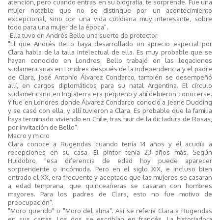
atención, pero cuando entras en su biografía, te sorprende. Fue una
mujer notable que no se distingue por un acontecimiento
excepcional, sino por una vida cotidiana muy interesante, sobre
todo para una mujer de la época".
-Ella tuvo en Andrés Bello una suerte de protector.
"El que Andrés Bello haya desarrollado un aprecio especial por
Clara habla de la talla intelectual de ella. Es muy probable que se
hayan conocido en Londres, Bello trabajó en las legaciones
sudamericanas en Londres después de la independencia y el padre
de Clara, José Antonio Álvarez Condarco, también se desempeñó
allí, en cargos diplomáticos para su natal Argentina. El círculo
sudamericano en Inglaterra era pequeño y ahí debieron conocerse.
Y fue en Londres donde Álvarez Condarco conoció a Jeane Dudding
y se casó con ella, y allí tuvieron a Clara. Es probable que la familia
haya terminado viviendo en Chile, tras huir de la dictadura de Rosas,
por invitación de Bello".
Macro y micro
Clara conoce a Rugendas cuando tenía 14 años y él acudía a
recepciones en su casa. El pintor tenía 23 años más. Según
Huidobro, "esa diferencia de edad hoy puede aparecer
sorprendente o incómoda. Pero en el siglo XIX, e incluso bien
entrado el XX, era frecuente y aceptado que las mujeres se casaran
a edad temprana, que quinceañeras se casaran con hombres
mayores. Para los padres de Clara, esto no fue motivo de
preocupación".
"Moro querido" o "Moro del alma". Así se refería Clara a Rugendas
en sus cartas. Los dos se escribían en francés. La historiadora