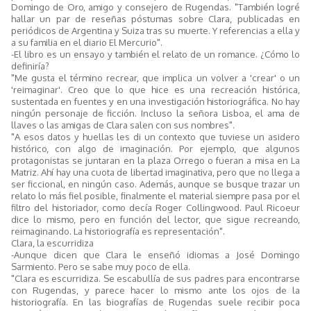
Domingo de Oro, amigo y consejero de Rugendas. "También logré
hallar un par de reseñas póstumas sobre Clara, publicadas en
periódicos de Argentina y Suiza tras su muerte. Y referencias a ella y
a su familia en el diario El Mercurio".
-El libro es un ensayo y también el relato de un romance. ¿Cómo lo
definiría?
"Me gusta el término recrear, que implica un volver a 'crear' o un
'reimaginar'. Creo que lo que hice es una recreación histórica,
sustentada en fuentes y en una investigación historiográfica. No hay
ningún personaje de ficción. Incluso la señora Lisboa, el ama de
llaves o las amigas de Clara salen con sus nombres".
"A esos datos y huellas les di un contexto que tuviese un asidero
histórico, con algo de imaginación. Por ejemplo, que algunos
protagonistas se juntaran en la plaza Orrego o fueran a misa en La
Matriz. Ahí hay una cuota de libertad imaginativa, pero que no llega a
ser ficcional, en ningún caso. Además, aunque se busque trazar un
relato lo más fiel posible, finalmente el material siempre pasa por el
filtro del historiador, como decía Roger Collingwood. Paul Ricoeur
dice lo mismo, pero en función del lector, que sigue recreando,
reimaginando. La historiografía es representación".
Clara, la escurridiza
-Aunque dicen que Clara le enseñó idiomas a José Domingo
Sarmiento. Pero se sabe muy poco de ella.
"Clara es escurridiza. Se escabullía de sus padres para encontrarse
con Rugendas, y parece hacer lo mismo ante los ojos de la
historiografía. En las biografías de Rugendas suele recibir poca