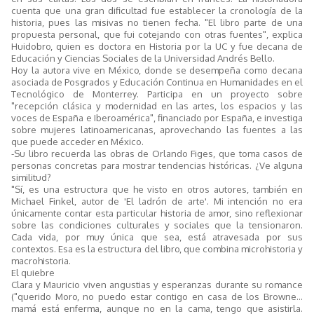
cuenta que una gran dificultad fue establecer la cronología de la
historia, pues las misivas no tienen fecha. "El libro parte de una
propuesta personal, que fui cotejando con otras fuentes", explica
Huidobro, quien es doctora en Historia por la UC y fue decana de
Educación y Ciencias Sociales de la Universidad Andrés Bello.
Hoy la autora vive en México, donde se desempeña como decana
asociada de Posgrados y Educación Continua en Humanidades en el
Tecnológico de Monterrey. Participa en un proyecto sobre
"recepción clásica y modernidad en las artes, los espacios y las
voces de España e Iberoamérica", financiado por España, e investiga
sobre mujeres latinoamericanas, aprovechando las fuentes a las
que puede acceder en México.
-Su libro recuerda las obras de Orlando Figes, que toma casos de
personas concretas para mostrar tendencias históricas. ¿Ve alguna
similitud?
"Sí, es una estructura que he visto en otros autores, también en
Michael Finkel, autor de 'El ladrón de arte'. Mi intención no era
únicamente contar esta particular historia de amor, sino reflexionar
sobre las condiciones culturales y sociales que la tensionaron.
Cada vida, por muy única que sea, está atravesada por sus
contextos. Esa es la estructura del libro, que combina microhistoria y
macrohistoria.
El quiebre
Clara y Mauricio viven angustias y esperanzas durante su romance
("querido Moro, no puedo estar contigo en casa de los Browne...
mamá está enferma, aunque no en la cama, tengo que asistirla.