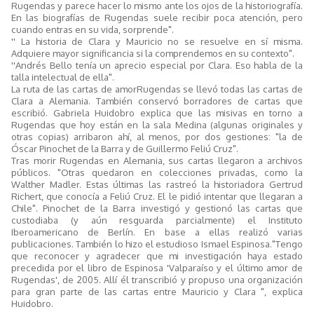
Rugendas y parece hacer lo mismo ante los ojos de la historiografía.
En las biografías de Rugendas suele recibir poca atención, pero
cuando entras en su vida, sorprende".
'' La historia de Clara y Mauricio no se resuelve en sí misma.
Adquiere mayor significancia si la comprendemos en su contexto".
''Andrés Bello tenía un aprecio especial por Clara. Eso habla de la
talla intelectual de ella".
La ruta de las cartas de amorRugendas se llevó todas las cartas de
Clara a Alemania. También conservó borradores de cartas que
escribió. Gabriela Huidobro explica que las misivas en torno a
Rugendas que hoy están en la sala Medina (algunas originales y
otras copias) arribaron ahí, al menos, por dos gestiones: "la de
Óscar Pinochet de la Barra y de Guillermo Feliú Cruz".
Tras morir Rugendas en Alemania, sus cartas llegaron a archivos
públicos. "Otras quedaron en colecciones privadas, como la
Walther Madler. Estas últimas las rastreó la historiadora Gertrud
Richert, que conocía a Feliú Cruz. El le pidió intentar que llegaran a
Chile". Pinochet de la Barra investigó y gestionó las cartas que
custodiaba (y aún resguarda parcialmente) el Instituto
Iberoamericano de Berlín. En base a ellas realizó varias
publicaciones. También lo hizo el estudioso Ismael Espinosa."Tengo
que reconocer y agradecer que mi investigación haya estado
precedida por el libro de Espinosa 'Valparaíso y el último amor de
Rugendas', de 2005. Allí él transcribió y propuso una organización
para gran parte de las cartas entre Mauricio y Clara ", explica
Huidobro.