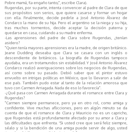
Pobre mamá, !la engaño tanto¡", escribe Clara).
Rugendas, por su parte, intenta convencer al padre de Clara de que
sus propósitos son serios, que quiere casarse y formar un hogar
con ella. Finalmente, decide pedirle a José Antonio Álvarez de
Condarco la mano de su hija. Pero el argentino se la niega y su hija,
tras muchos tormentos, decide aceptar la decisión paterna y
quedarse en casa, cuidando a su madre enferma.
-Las aprensiones del padre de Clara sobre Rugendas, ¿tenían
asidero?
"Quien tenía mayores aprensiones era la madre, de origen británico.
Jeane Dudding deseaba que Clara se casara con un inglés o
descendiente de británicos. La biografía de Rugendas tampoco
ayudaba, era un trotamundos sin estabilidad. Y José Antonio Álvarez
Condarco realizó averiguaciones sobre los negocios de Rugendas,
así como sobre su pasado. Debió saber que el pintor estuvo
envuelto en intrigas políticas en México, que lo llevaron a salir de
ese país. También pudo estar al tanto de la relación amorosa que
tuvo con Carmen Arriagada. Nada de eso lo favorecía".
-¿Qué pasa con Carmen Arriagada durante el romance entre Clara y
Rugendas?
"Carmen siempre permanece, pero ya en otro rol, como amiga y
confidente. Vive muchas aflicciones, pero en algún minuto se da
cuenta de que el romance de Clara y Mauricio no es un capricho,
que Rugendas está profundamente afectado por su amor a Clara y
las dificultades que enfrenta. 'Si usted cree que será feliz siempre,
séalo y si la bendición de una amiga puede servir de algo, usted