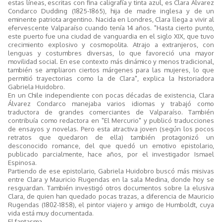
estas líneas, escritas con fina caligrafía y tinta azul, es Clara Álvarez
Condarco Dudding (1825-1865), hija de madre inglesa y de un
eminente patriota argentino. Nacida en Londres, Clara llega a vivir al
efervescente Valparaíso cuando tenía 14 años. "Hasta cierto punto,
este puerto fue una ciudad de vanguardia en el siglo XIX, que tuvo
crecimiento explosivo y cosmopolita. Atrajo a extranjeros, con
lenguas y costumbres diversas, lo que favoreció una mayor
movilidad social. En ese contexto más dinámico y menos tradicional,
también se ampliaron ciertos márgenes para las mujeres, lo que
permitió trayectorias como la de Clara", explica la historiadora
Gabriela Huidobro.
En un Chile independiente con pocas décadas de existencia, Clara
Álvarez Condarco manejaba varios idiomas y trabajó como
traductora de grandes comerciantes de Valparaíso. También
contribuía como redactora en "El Mercurio" y publicó traducciones
de ensayos y novelas. Pero esta atractiva joven (según los pocos
retratos que quedaron de ella) también protagonizó un
desconocido romance, del que quedó un emotivo epistolario,
publicado parcialmente, hace años, por el investigador Ismael
Espinosa.
Partiendo de ese epistolario, Gabriela Huidobro buscó más misivas
entre Clara y Mauricio Rugendas en la sala Medina, donde hoy se
resguardan. También investigó otros documentos sobre la elusiva
Clara, de quien han quedado pocas trazas, a diferencia de Mauricio
Rugendas (1802-1858), el pintor viajero y amigo de Humboldt, cuya
vida está muy documentada.
El fantasma