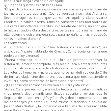
tiene la mía', llega a escribirle Arriagada".
-¿Rugendas guardó las cartas de Clara?
"Él guardaba toda la correspondencia con sus amigos y también de
las mujeres a las que amó. Cuando regresa a su natal Alemania,
llevó consigo las cartas que Carmen Arriagada y Clara Álvarez
Condarco le habían escrito. También conservaba los borradores de
sus cartas importantes. Y recibió un paquete de cartas, sin abrir, que
le había enviado a Clara desde Lima. Se las mandó a un hermano de
ella, quien no quiso entregárselas para no dañarla más y después
se las devolvió al artista".
Los románticos
-El subtítulo de su libro, "Una historia cultural del amor", es
ambicioso. Y parte hablando de Grecia. ¿Cómo acota un tema que
pudo ser muy extenso?
"Suena ambicioso, sí, aunque el libro no pretende resolver la
historia del amor por completo. Más bien busca plantear preguntas
y problemáticas en perspectiva histórica, a partir de un caso puntual.
Los roles de hombres y mujeres, que no se han definido desde Chile
de forma aislada, sino desde una trayectoria que nos trasciende e
involucra, como herederos de la tradición occidental".
- ¿Las corrientes románticas influyen en Clara y Mauricio?
"Así es. Clara, por ejemplo, era asidua lectora de novelas románticas
y de poesía del romanticismo. Estaba suscrita a revistas que le
llegaban de Europa, en inglés y francés, y debió compenetrarse con
los personajes y autores. Le llamó mucho la atención la novela de
Joseph Mery, 'Rafael y la Fornarina', que hablaba del amor imposible
entre Rafael Sanzio y su musa, Stella Gaffarelli".