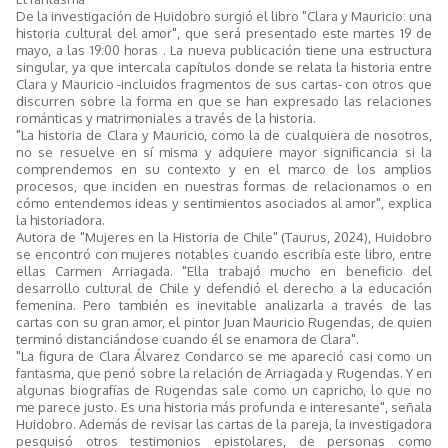
De la investigación de Huidobro surgió el libro "Clara y Mauricio: una
historia cultural del amor", que será presentado este martes 19 de
mayo, a las 19:00 horas . La nueva publicación tiene una estructura
singular, ya que intercala capítulos donde se relata la historia entre
Clara y Mauricio -incluidos fragmentos de sus cartas- con otros que
discurren sobre la forma en que se han expresado las relaciones
románticas y matrimoniales a través de la historia.
"La historia de Clara y Mauricio, como la de cualquiera de nosotros,
no se resuelve en sí misma y adquiere mayor significancia si la
comprendemos en su contexto y en el marco de los amplios
procesos, que inciden en nuestras formas de relacionamos o en
cómo entendemos ideas y sentimientos asociados al amor", explica
la historiadora.
Autora de "Mujeres en la Historia de Chile" (Taurus, 2024), Huidobro
se encontró con mujeres notables cuando escribía este libro, entre
ellas Carmen Arriagada. "Ella trabajó mucho en beneficio del
desarrollo cultural de Chile y defendió el derecho a la educación
femenina. Pero también es inevitable analizarla a través de las
cartas con su gran amor, el pintor Juan Mauricio Rugendas, de quien
terminó distanciándose cuando él se enamora de Clara".
"La figura de Clara Álvarez Condarco se me apareció casi como un
fantasma, que penó sobre la relación de Arriagada y Rugendas. Y en
algunas biografías de Rugendas sale como un capricho, lo que no
me parece justo. Es una historia más profunda e interesante", señala
Huidobro. Además de revisar las cartas de la pareja, la investigadora
pesquisó otros testimonios epistolares, de personas como