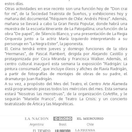
estos días.
Otras actividades en ese recinto son una función hoy de "Don crai
for mi", de la Sociedad Teatrista de Sueños, y exhibiciones hoy y
mañana del documental "Réquiem de Chile: Andrés Pérez". Además,
mañana se llevará a cabo la Gran Fiesta Popular, donde habrá una
muestra de la escuela itinerante de La Patogallina; una función de la
obra "De papel", de Silencio Blanco, y una presentación de La Regia
Orquesta junto a la actriz María Izquierdo interpretando a su
personaje en "La Negra Ester", la japonesita.
El Ceina tendrá entre jueves y domingo funciones de la obra
"Hermanas", de Pascal Rambert, dirigida por Alejando Castillo y
protagonizada por Coca Miranda y Francisca Walker. Además, el
centro cultural inauguró esta semana la exposición "Radrigán: La
pintura consumada", que incluye óleos y afiches de Flavia Radrigán,
a partir de fotografías de montajes de obras de su padre, el
dramaturgo Juan Radrigán.
A su vez, a propósito del Mes del Teatro, el Centro Arte Alameda
está programando piezas todos los miércoles del mes. Esta semana
estará "Nosotras las monstruas", de la organización CoArtRe, y le
seguirán "Marielle Franco", de Teatro La Crisis; y un concierto
teatralizado de Ártica y las Magnéticas.
Argentina
Brasil
Chile