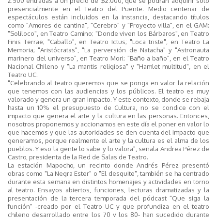
2.500 entradas a un precio de $2.000, que se podrán adquirir solo
presencialmente en el Teatro del Puente. Medio centenar de
espectáculos están incluidos en la instancia, destacando títulos
como "Amores de cantina", "Cerebro" y "Proyecto villa", en el GAM;
"Soliloco", en Teatro Camino; "Donde viven los Bárbaros", en Teatro
Finis Terrae; "Caballo", en Teatro Ictus; "Loca triste", en Teatro La
Memoria; "Aristócratas", "La perversión de Natacha" y "Astronauta
marinero del universo", en Teatro Mori; "Baño a baño", en el Teatro
Nacional Chileno y "La mantis religiosa" y "Hamlet multitud", en el
Teatro UC.
"Celebrando al teatro queremos que se ponga en valor la relación
que tenemos con las audiencias y los públicos. El teatro es muy
valorado y genera un gran impacto. Y este contexto, donde se rebaja
hasta un 10% el presupuesto de Cultura, no se condice con el
impacto que genera el arte y la cultura en las personas. Entonces,
nosotros proponemos y accionamos en este día el poner en valor lo
que hacemos y que las autoridades se den cuenta del impacto que
generamos, porque realmente el arte y la cultura es el alma de los
pueblos. Y eso la gente lo sabe y lo valora", señala Andrea Pérez de
Castro, presidenta de la Red de Salas de Teatro.
La estación Mapocho, un recinto donde Andrés Pérez presentó
obras como "La Negra Ester" o "El desquite", también se ha centrado
durante esta semana en distintos homenajes y actividades en torno
al teatro. Ensayos abiertos, funciones, lecturas dramatizadas y la
presentación de la tercera temporada del pódcast "Que siga la
función" -creado por el Teatro UC y que profundiza en el teatro
chileno desarrollado entre los 70 y los 80- han sucedido durante