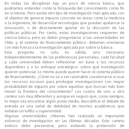
En todas las disciplinas hay un poco de ciencia básica, que
podríamos entender como la búsqueda del conocimiento como fin
en sí mismo. Pero existe otro tipo de investigación más aplicada, con
el objetivo de generar impacto concreto en áreas como la medicina
o la ingeniería, de desarrollar tecnologías que puedan apalancar la
innovación, o de directamente aportar en la discusión de las
políticas públicas. Por cierto, estas investigaciones requieren de
ciencia básica, pero es deber preguntarse si las universidades en
Chile -y el sistema de financiamiento público- deberían orientarse
con más fuerza a la investigación aplicada por sobre la básica.
Esta pregunta no solo es válida, sino necesaria.
Independientemente de las preferencias personales, cada facultad
y cada universidad deben reflexionar -en base a los recursos
disponibles y a su enfoque estratégico- sobre qué investigación
quieren potenciar. Lo mismo puede querer hacer el sistema público
de financiamiento. ¿Cómo no va a ser razonable cuestionarse si usar
los recursos escasos para privilegiar investigaciones con mayor
probabilidad de impacto por sobre aquellas que buscan más bien
mover la frontera del conocimiento? Los costos de uno u otro
camino son muy diferentes y aunque es seguro que, como siempre,
lo mejor sea encontrar algún punto medio, descalificar el debate de
entrada es una señal de debilidad de muchos académicos que
exhalan un tufillo a superioridad.
Algunas universidades chilenas han realizado un importante
esfuerzo de investigación en las últimas décadas. Este camino
exitoso debe perseverar, pero evitando la pretensión de