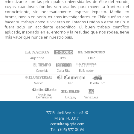
mimetizarse con las principales universidades de élite del mundo,
cuyos cuantiosos fondos son usados para mover la frontera del
conocimiento, sin necesariamente esperar impacto. Medio en
broma, medio en serio, muchos investigadores en Chile sueñan con
hacer su trabajo como si vivieran en Estados Unidos y estar en Chile
fuera solo un accidente geográfico. El buen trabajo científico
aplicado, inspirado en el entorno y la realidad que nos rodea, tiene
más valor que nunca en nuestro país.
Argentina
Brasil
Chile
Colombia
Costa Rica
El Salvador
México
Perú
Puerto Rico
República
Dominicana
Uruguay
Venezuela
777 Brickell Ave. Suite 500
Miami, Fl. 33131
consultas@gda.com
Tel.:
(305) 577-0094