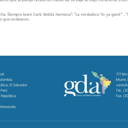
cha. Siempre team Cami. Bebita hermosa"; "La verdadera ‘Yo ya gané’" ; 
s que recibieron.
Cont
sil
777 Bric
Colombia
Miami, F
áfica, El Salvador
consul
 Perú
Tel.:
(3
, República
Fax:
(3
 Venezuela