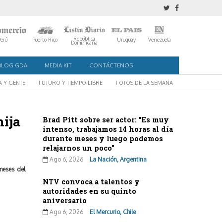
República
Perú
Puerto Rico
Uruguay
Venezuela
Dominicana
BLOG GDA
MEDIA KIT
CONTÁCTENOS
A Y GENTE
FUTURO Y TIEMPO LIBRE
FOTOS DE LA SEMANA
hija
Brad Pitt sobre ser actor: "Es muy
intenso, trabajamos 14 horas al día
durante meses y luego podemos
relajarnos un poco"
Ago 6, 2026
La Nación, Argentina
meses del
NTV convoca a talentos y
autoridades en su quinto
aniversario
Ago 6, 2026
El Mercurio, Chile