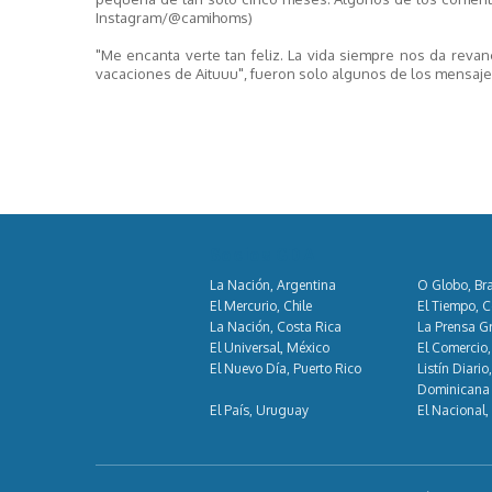
Instagram/@camihoms)
"Me encanta verte tan feliz. La vida siempre nos da revan
vacaciones de Aituuu", fueron solo algunos de los mensaje
Socios GDA
La Nación, Argentina
O Globo, Bra
El Mercurio, Chile
El Tiempo, 
La Nación, Costa Rica
La Prensa Gr
El Universal, México
El Comercio,
El Nuevo Día, Puerto Rico
Listín Diario
Dominicana
El País, Uruguay
El Nacional,