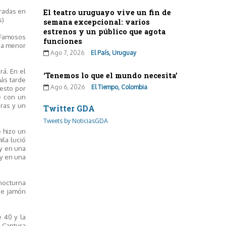
tradas en
El teatro uruguayo vive un fin de
s)
semana excepcional: varios
estrenos y un público que agota
 Famosos
funciones
ija menor
Ago 7, 2026
El País, Uruguay
rá. En el
‘Tenemos lo que el mundo necesita’
más tarde
Ago 6, 2026
El Tiempo, Colombia
esto por
e con un
ras y un
Twitter GDA
Tweets by NoticiasGDA
e hizo un
ila lució
 y en una
 y en una
nocturna
 de jamón
e 40 y la
: Captura