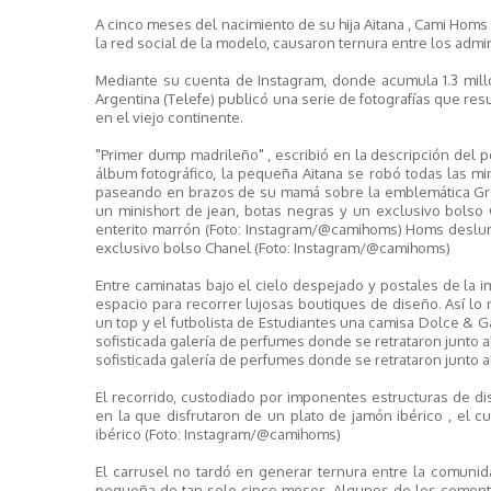
A cinco meses del nacimiento de su hija Aitana , Cami Homs
la red social de la modelo, causaron ternura entre los admi
Mediante su cuenta de Instagram, donde acumula 1.3 mil
Argentina (Telefe) publicó una serie de fotografías que r
en el viejo continente.
"Primer dump madrileño" , escribió en la descripción del po
álbum fotográfico, la pequeña Aitana se robó todas las m
paseando en brazos de su mamá sobre la emblemática Gr
un minishort de jean, botas negras y un exclusivo bolso
enterito marrón (Foto: Instagram/@camihoms) Homs deslu
exclusivo bolso Chanel (Foto: Instagram/@camihoms)
Entre caminatas bajo el cielo despejado y postales de la i
espacio para recorrer lujosas boutiques de diseño. Así lo
un top y el futbolista de Estudiantes una camisa Dolce & 
sofisticada galería de perfumes donde se retrataron junto a
sofisticada galería de perfumes donde se retrataron junto 
El recorrido, custodiado por imponentes estructuras de 
en la que disfrutaron de un plato de jamón ibérico , el cu
ibérico (Foto: Instagram/@camihoms)
El carrusel no tardó en generar ternura entre la comunid
pequeña de tan solo cinco meses. Algunos de los comentari