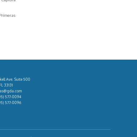
"Primeras
áctenos
kell Ave. Suite 500
l. 33131
tas@gda.com
05) 577-0094
05) 577-0096