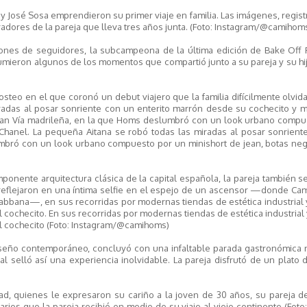
 y José Sosa emprendieron su primer viaje en familia. Las imágenes, regis
radores de la pareja que lleva tres años junta. (Foto: Instagram/@camihom
lones de seguidores, la subcampeona de la última edición de Bake Off
esumieron algunos de los momentos que compartió junto a su pareja y su h
steo en el que coronó un debut viajero que la familia difícilmente olvida
iradas al posar sonriente con un enterito marrón desde su cochecito y 
an Vía madrileña, en la que Homs deslumbró con un look urbano compu
 Chanel. La pequeña Aitana se robó todas las miradas al posar sonrient
mbró con un look urbano compuesto por un minishort de jean, botas neg
mponente arquitectura clásica de la capital española, la pareja también s
 reflejaron en una íntima selfie en el espejo de un ascensor —donde Cam
Gabbana—, en sus recorridas por modernas tiendas de estética industrial
l cochecito. En sus recorridas por modernas tiendas de estética industrial
al cochecito (Foto: Instagram/@camihoms)
diseño contemporáneo, concluyó con una infaltable parada gastronómica 
al selló así una experiencia inolvidable. La pareja disfrutó de un plato
ad, quienes le expresaron su cariño a la joven de 30 años, su pareja d
os que la pareja recibió en medio de su viaje al viejo continente (Foto