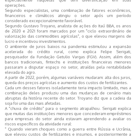
operações.
Segundo especialistas, uma combinação de fatores econômicos,
financeiros e climáticos atingiu o setor após um período
considerado excepcionalmente favorável.
Segundo Gustavo Troyano, analista de ações do Itaú BBA, os anos
de 2020 e 2021 foram marcados por um "ciclo extraordinário de
valorização das commodities agrícolas", o que elevou margens de
lucro e incentivou investimentos.
O ambiente de juros baixos na pandemia estimulou a expansão
acelerada do crédito rural, como explica Felipe Serigati,
pesquisador da Fundação Getulio Vargas (FGV). Assim, além dos
bancos tradicionais, fintechs e instituições financeiras menores
passaram a disputar espaço no setor, atraídas pela rentabilidade
elevada do agro.
A partir de 2022, porém, algumas variáveis mudaram: alta dos juros,
queda dos preços agrícolas e aumento dos custos de fertilizantes.
Cada um desses fatores isoladamente teria impacto limitado, mas a
combinação deles produziu uma das mudanças de cenário mais
abruptas da história recente do setor. Troyano diz que a cadeia da
soja foi uma das mais afetadas.
A "chuva de crédito" para o segmento atrapalhou. Serigati explica
que muitas das instituições menores que concederam empréstimos
para empresas do setor ainda estavam aprendendo a avaliar os
riscos específicos da atividade rural:
" Quando vieram choques como a guerra entre Rússia e Ucrânia,
que elevou custos de fertilizantes e insumos, e posteriormente a