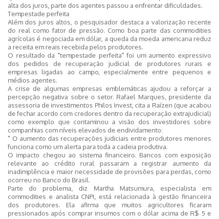
alta dos juros, parte dos agentes passou a enfrentar dificuldades.
Tempestade perfeita
Além dos juros altos, o pesquisador destaca a valorização recente
do real como fator de pressão. Como boa parte das commodities
agrícolas é negociada em dólar, a queda da moeda americana reduz
a receita em reais recebida pelos produtores.
O resultado da "tempestade perfeita" foi um aumento expressivo
dos pedidos de recuperação judicial de produtores rurais e
empresas ligadas ao campo, especialmente entre pequenos e
médios agentes.
A crise de algumas empresas emblemáticas ajudou a reforçar a
percepção negativa sobre o setor. Rafael Marques, presidente da
assessoria de investimentos Philos Invest, cita a Raízen (que acabou
de fechar acordo com credores dentro da recuperação extrajudicial)
como exemplo que contaminou a visão dos investidores sobre
companhias com níveis elevados de endividamento:
" O aumento das recuperações judiciais entre produtores menores
funciona como um alerta para toda a cadeia produtiva.
O impacto chegou ao sistema financeiro. Bancos com exposição
relevante ao crédito rural passaram a registrar aumento da
inadimplência e maior necessidade de provisões para perdas, como
ocorreu no Banco do Brasil.
Parte do problema, diz Martha Matsumura, especialista em
commodities e analista CNPI, está relacionada à gestão financeira
dos produtores. Ela afirma que muitos agricultores ficaram
pressionados após comprar insumos com o dólar acima de R$ 5 e