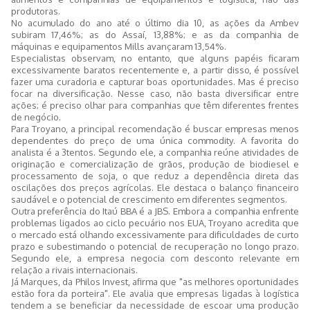
produtoras.
No acumulado do ano até o último dia 10, as ações da Ambev
subiram 17,46%; as do Assaí, 13,88%; e as da companhia de
máquinas e equipamentos Mills avançaram 13,54%.
Especialistas observam, no entanto, que alguns papéis ficaram
excessivamente baratos recentemente e, a partir disso, é possível
fazer uma curadoria e capturar boas oportunidades. Mas é preciso
focar na diversificação. Nesse caso, não basta diversificar entre
ações; é preciso olhar para companhias que têm diferentes frentes
de negócio.
Para Troyano, a principal recomendação é buscar empresas menos
dependentes do preço de uma única commodity. A favorita do
analista é a 3tentos. Segundo ele, a companhia reúne atividades de
originação e comercialização de grãos, produção de biodiesel e
processamento de soja, o que reduz a dependência direta das
oscilações dos preços agrícolas. Ele destaca o balanço financeiro
saudável e o potencial de crescimento em diferentes segmentos.
Outra preferência do Itaú BBA é a JBS. Embora a companhia enfrente
problemas ligados ao ciclo pecuário nos EUA, Troyano acredita que
o mercado está olhando excessivamente para dificuldades de curto
prazo e subestimando o potencial de recuperação no longo prazo.
Segundo ele, a empresa negocia com desconto relevante em
relação a rivais internacionais.
Já Marques, da Philos Invest, afirma que "as melhores oportunidades
estão fora da porteira". Ele avalia que empresas ligadas à logística
tendem a se beneficiar da necessidade de escoar uma produção