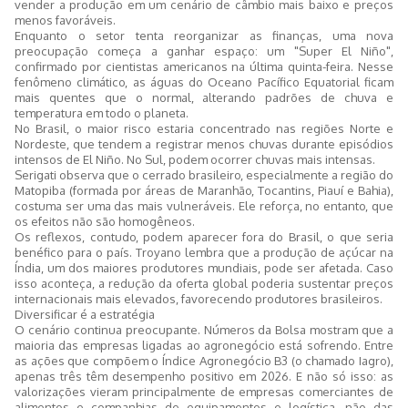
vender a produção em um cenário de câmbio mais baixo e preços
menos favoráveis.
Enquanto o setor tenta reorganizar as finanças, uma nova
preocupação começa a ganhar espaço: um "Super El Niño",
confirmado por cientistas americanos na última quinta-feira. Nesse
fenômeno climático, as águas do Oceano Pacífico Equatorial ficam
mais quentes que o normal, alterando padrões de chuva e
temperatura em todo o planeta.
No Brasil, o maior risco estaria concentrado nas regiões Norte e
Nordeste, que tendem a registrar menos chuvas durante episódios
intensos de El Niño. No Sul, podem ocorrer chuvas mais intensas.
Serigati observa que o cerrado brasileiro, especialmente a região do
Matopiba (formada por áreas de Maranhão, Tocantins, Piauí e Bahia),
costuma ser uma das mais vulneráveis. Ele reforça, no entanto, que
os efeitos não são homogêneos.
Os reflexos, contudo, podem aparecer fora do Brasil, o que seria
benéfico para o país. Troyano lembra que a produção de açúcar na
Índia, um dos maiores produtores mundiais, pode ser afetada. Caso
isso aconteça, a redução da oferta global poderia sustentar preços
internacionais mais elevados, favorecendo produtores brasileiros.
Diversificar é a estratégia
O cenário continua preocupante. Números da Bolsa mostram que a
maioria das empresas ligadas ao agronegócio está sofrendo. Entre
as ações que compõem o Índice Agronegócio B3 (o chamado Iagro),
apenas três têm desempenho positivo em 2026. E não só isso: as
valorizações vieram principalmente de empresas comerciantes de
alimentos e companhias de equipamentos e logística, não das