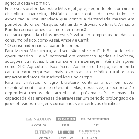
agrícola cada vez maior.
Entre suas preferidas estão Mills e JSL, que, segundo ele, combinam
disciplina financeira, histórico consistente de resultados e
exposição a uma atividade que continua demandada mesmo em
períodos de crise. Marques cita ainda Hidrovias do Brasil, Armac e
Randon como nomes que merecem atenção.
O estrategista da Philos Invest vê valor em empresas ligadas ao
consumo básico, como Assaí, Ambev e Camil:
" O consumidor não vai parar de comer.
Para Martha Matsumura, a discussão sobre o El Niño pode criar
oportunidades. Ela vê potencial em empresas ligadas a logística,
soluções climáticas, bioinsumos e armazenagem, além de ações
como SLC Agrícola e Boa Safra. Ao mesmo tempo, recomenda
cautela com empresas mais expostas ao crédito rural e aos
impactos indiretos da inadimplência no campo.
Para os analistas, o agro brasileiro continua a ser um setor
estruturalmente forte e relevante. Mas, desta vez, a recuperação
dependerá menos do tamanho da próxima safra e mais da
capacidade das empresas de atravessar um período prolongado de
juros elevados, margens comprimidas e incertezas climáticas.
Argentina
Brasil
Chile
Colombia
Costa Rica
El Salvador