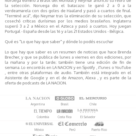
Noruega eliminó a Brasil del Mundial y Neymar anunció su retiro de
la selección. Noruega dio el batacazo: le ganó 2 a 0 a la
verdeamarela con dos goles de Haaland y pasó a cuartos de final.
"Terminé acá", dijo Neymar tras la eliminación de su selección, que
cosechó críticas durísimas por los medios brasileños. Inglaterra
superó 3 a 2 a México en el Azteca y pasó a cuartos. Hoy juegan
Portugal - España desde las 16 y a las 21 Estados Unidos - Bélgica.
Qué es "Lo que hay que saber" y dónde lo podés escuchar
Lo que hay que saber es un resumen de noticias que hace Brenda
Brecher, y que se publica de lunes a viernes en dos ediciones, por
la mañana y por la tarde; también tiene una edición de fin de
semana. Lo encontrás en LA NACION y en Spotify , iTunes o YouTube
, entre otras plataformas de audio. También está integrado en el
Asistente de Google y en el de Amazon, Alexa , y es parte de la
oferta de podcasts de LA NACION.
Argentina
Brasil
Chile
Colombia
Costa Rica
El Salvador
México
Perú
Puerto Rico