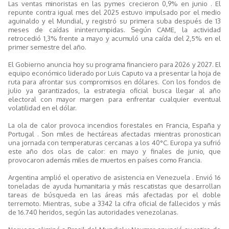
Las ventas minoristas en las pymes crecieron 0,9% en junio . El
repunte contra igual mes del 2025 estuvo impulsado por el medio
aguinaldo y el Mundial, y registró su primera suba después de 13
meses de caídas ininterrumpidas. Según CAME, la actividad
retrocedió 1,3% frente a mayo y acumuló una caída del 2,5% en el
primer semestre del año.
El Gobierno anuncia hoy su programa financiero para 2026 y 2027. El
equipo económico liderado por Luis Caputo va a presentar la hoja de
ruta para afrontar sus compromisos en dólares. Con los fondos de
julio ya garantizados, la estrategia oficial busca llegar al año
electoral con mayor margen para enfrentar cualquier eventual
volatilidad en el dólar.
La ola de calor provoca incendios forestales en Francia, España y
Portugal . Son miles de hectáreas afectadas mientras pronostican
una jornada con temperaturas cercanas a los 40°C. Europa ya sufrió
este año dos olas de calor: en mayo y finales de junio, que
provocaron además miles de muertos en países como Francia.
Argentina amplió el operativo de asistencia en Venezuela . Envió 16
toneladas de ayuda humanitaria y más rescatistas que desarrollan
tareas de búsqueda en las áreas más afectadas por el doble
terremoto. Mientras, sube a 3342 la cifra oficial de fallecidos y más
de 16.740 heridos, según las autoridades venezolanas.