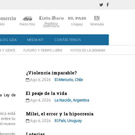
República
Perú
Puerto Rico
Uruguay
Venezuela
Dominicana
BLOG GDA
MEDIA KIT
CONTÁCTENOS
A Y GENTE
FUTURO Y TIEMPO LIBRE
FOTOS DE LA SEMANA
¿Violencia imparable?
Ago 6, 2026
El Mercurio, Chile
El peaje de la vida
la Ley de
Ago 4, 2026
La Nación, Argentina
nica está
Milei, el error y la hipocresía
 entre lo
Ago 6, 2026
El País, Uruguay
 el nuevo
 depende
Loterias