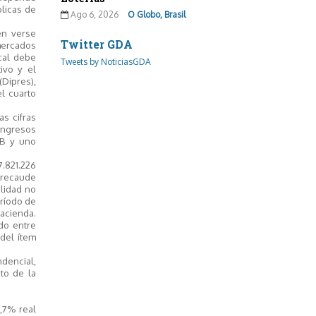
blicas de
Ago 6, 2026
O Globo, Brasil
en verse
Twitter GDA
 mercados
scal debe
Tweets by NoticiasGDA
ivo y el
Dipres),
l cuarto
s cifras
ingresos
IB y uno
.821.226
 recaude
ilidad no
eríodo de
Hacienda.
do entre
del ítem
dencial,
to de la
1,7% real