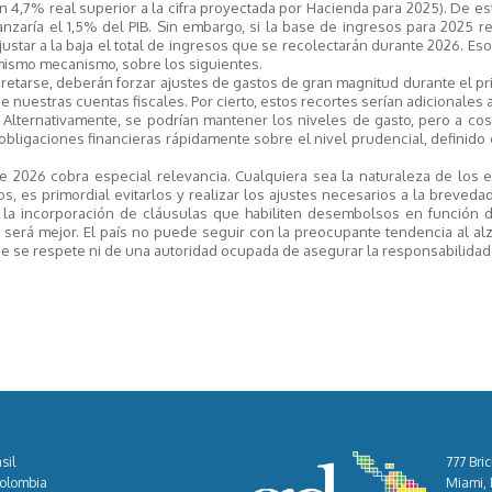
n 4,7% real superior a la cifra proyectada por Hacienda para 2025). De es
canzaría el 1,5% del PIB. Sin embargo, si la base de ingresos para 2025 r
ajustar a la baja el total de ingresos que se recolectarán durante 2026. Es
l mismo mecanismo, sobre los siguientes.
cretarse, deberán forzar ajustes de gastos de gran magnitud durante el p
 nuestras cuentas fiscales. Por cierto, estos recortes serían adicionales 
 Alternativamente, se podrían mantener los niveles de gasto, pero a co
bligaciones financieras rápidamente sobre el nivel prudencial, definid
e 2026 cobra especial relevancia. Cualquiera sea la naturaleza de los 
os, es primordial evitarlos y realizar los ajustes necesarios a la brevedad
o la incorporación de cláusulas que habiliten desembolsos en función d
, será mejor. El país no puede seguir con la preocupante tendencia al al
 que se respete ni de una autoridad ocupada de asegurar la responsabilidad 
Cont
sil
777 Bric
Colombia
Miami, F