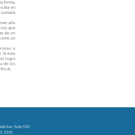
ta forma,
esulta en
o sumaría
rimer año
a los que
sta de un
o como un
errores o
. Si esto
el logro
za de los
fiscal.
áctenos
kell Ave. Suite 500
l. 33131