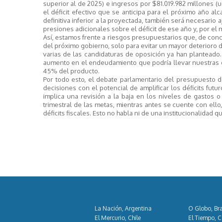
superior al de 2025) e ingresos por $81.019.982 millones (u
el déficit efectivo que se anticipa para el próximo año al
definitiva inferior a la proyectada, también será necesario 
presiones adicionales sobre el déficit de ese año y, por e
Así, estamos frente a riesgos presupuestarios que, de con
del próximo gobierno, solo para evitar un mayor deterioro de
varias de las candidaturas de oposición ya han planteado.
aumento en el endeudamiento que podría llevar nuestras o
45% del producto.
Por todo esto, el debate parlamentario del presupuesto d
decisiones con el potencial de amplificar los déficits futur
implica una revisión a la baja en los niveles de gastos 
trimestral de las metas, mientras antes se cuente con ello
déficits fiscales. Esto no habla ni de una institucionalidad
Socios GDA
La Nación, Argentina
O Globo, Bra
El Mercurio, Chile
El Tiempo, 