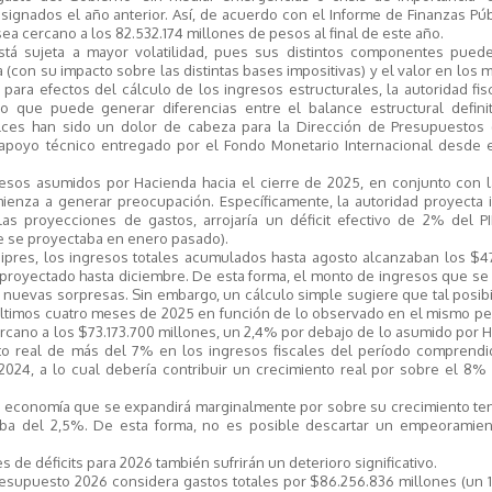
ignados el año anterior. Así, de acuerdo con el Informe de Finanzas Pú
ea cercano a los 82.532.174 millones de pesos al final de este año.
está sujeta a mayor volatilidad, pues sus distintos componentes pued
con su impacto sobre las distintas bases impositivas) y el valor en los
, para efectos del cálculo de los ingresos estructurales, la autoridad fi
 lo que puede generar diferencias entre el balance estructural definit
alces han sido un dolor de cabeza para la Dirección de Presupuestos (
 apoyo técnico entregado por el Fondo Monetario Internacional desde e
esos asumidos por Hacienda hacia el cierre de 2025, en conjunto con la
enza a generar preocupación. Específicamente, la autoridad proyecta 
las proyecciones de gastos, arrojaría un déficit efectivo de 2% del P
ue se proyectaba en enero pasado).
ipres, los ingresos totales acumulados hasta agosto alcanzaban los $47
proyectado hasta diciembre. De esta forma, el monto de ingresos que se
 nuevas sorpresas. Sin embargo, un cálculo simple sugiere que tal posib
 últimos cuatro meses de 2025 en función de lo observado en el mismo p
cercano a los $73.173.700 millones, un 2,4% por debajo de lo asumido por 
nto real de más del 7% en los ingresos fiscales del período comprendi
024, a lo cual debería contribuir un crecimiento real por sobre el 8% 
a economía que se expandirá marginalmente por sobre su crecimiento ten
rriba del 2,5%. De esta forma, no es posible descartar un empeoramien
s de déficits para 2026 también sufrirán un deterioro significativo.
resupuesto 2026 considera gastos totales por $86.256.836 millones (un 