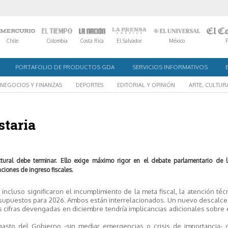
Chile
Colombia
Costa Rica
El Salvador
México
PORTAFOLIO DE PRODUCTOS GDA
SERVICIOS INFORMATIVOS
NEGOCIOS Y FINANZAS
DEPORTES
EDITORIAL Y OPINIÓN
ARTE, CULTUR
staria
ural debe terminar. Ello exige máximo rigor en el debate parlamentario de 
iones de ingreso fiscales.
incluso significaron el incumplimiento de la meta fiscal, la atención téc
esupuestos para 2026. Ambos están interrelacionados. Un nuevo descalce
as cifras devengadas en diciembre tendría implicancias adicionales sobre
gasto del Gobierno -sin mediar emergencias o crisis de importancia-