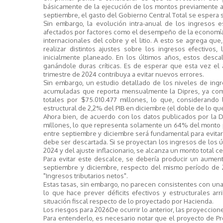
básicamente de la ejecución de los montos previamente as
septiembre, el gasto del Gobierno Central Total se espera s
Sin embargo, la evolución intra-anual de los ingresos 
afectados por factores como el desempeño de la economía (
internacionales del cobre y el litio. A esto se agrega que
realizar distintos ajustes sobre los ingresos efectivos,
inicialmente planeado. En los últimos años, estos desc
ganándole duras críticas. Es de esperar que esta vez el
trimestre de 2024 contribuya a evitar nuevos errores.
Sin embargo, un estudio detallado de los niveles de ingr
acumuladas que reporta mensualmente la Dipres, ya comi
totales por $75.010.477 millones, lo que, considerando 
estructural de 2,2% del PIB en diciembre (el doble de lo q
Ahora bien, de acuerdo con los datos publicados por la D
millones, lo que representa solamente un 64% del monto 
entre septiembre y diciembre será fundamental para evitar
debe ser descartada. Si se proyectan los ingresos de los
2024 y del ajuste inflacionario, se alcanza un monto total 
Para evitar este descalce, se debería producir un aume
septiembre y diciembre, respecto del mismo período de 2
"Ingresos tributarios netos".
Estas tasas, sin embargo, no parecen consistentes con un
lo que hace prever déficits efectivos y estructurales a
situación fiscal respecto de lo proyectado por Hacienda.
Los riesgos para 2026De ocurrir lo anterior, las proyeccione
Para entenderlo, es necesario notar que el proyecto de P