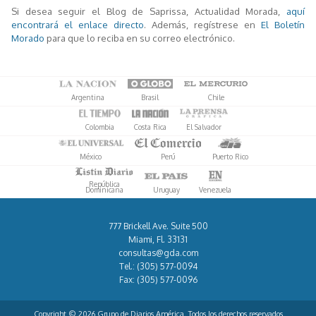
Si desea seguir el Blog de Saprissa, Actualidad Morada,
aquí
encontrará el enlace directo
. Además, regístrese en
El Boletín
Morado
para que lo reciba en su correo electrónico.
Argentina
Brasil
Chile
Colombia
Costa Rica
El Salvador
México
Perú
Puerto Rico
República
Dominicana
Uruguay
Venezuela
777 Brickell Ave. Suite 500
Miami, Fl. 33131
consultas@gda.com
Tel.:
(305) 577-0094
Fax:
(305) 577-0096
Copyright © 2026 Grupo de Diarios América. Todos los derechos reservados