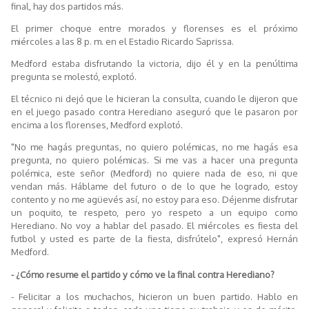
final, hay dos partidos más.
El primer choque entre morados y florenses es el próximo
miércoles a las 8 p. m. en el Estadio Ricardo Saprissa.
Medford estaba disfrutando la victoria, dijo él y en la penúltima
pregunta se molestó, explotó.
El técnico ni dejó que le hicieran la consulta, cuando le dijeron que
en el juego pasado contra Herediano aseguró que le pasaron por
encima a los florenses, Medford explotó.
"No me hagás preguntas, no quiero polémicas, no me hagás esa
pregunta, no quiero polémicas. Si me vas a hacer una pregunta
polémica, este señor (Medford) no quiere nada de eso, ni que
vendan más. Háblame del futuro o de lo que he logrado, estoy
contento y no me agüevés así, no estoy para eso. Déjenme disfrutar
un poquito, te respeto, pero yo respeto a un equipo como
Herediano. No voy a hablar del pasado. El miércoles es fiesta del
futbol y usted es parte de la fiesta, disfrútelo", expresó Hernán
Medford.
- ¿Cómo resume el partido y cómo ve la final contra Herediano?
- Felicitar a los muchachos, hicieron un buen partido. Hablo en