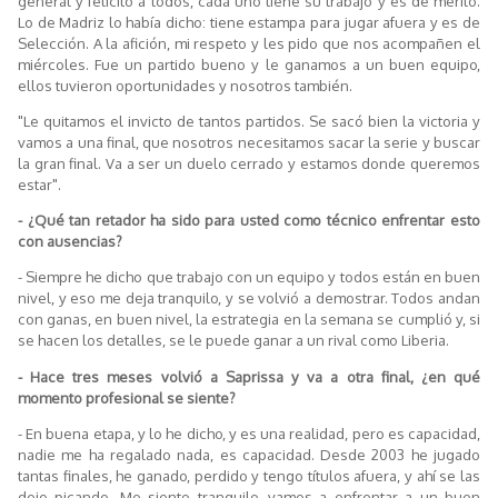
general y felicito a todos, cada uno tiene su trabajo y es de mérito.
Lo de Madriz lo había dicho: tiene estampa para jugar afuera y es de
Selección. A la afición, mi respeto y les pido que nos acompañen el
miércoles. Fue un partido bueno y le ganamos a un buen equipo,
ellos tuvieron oportunidades y nosotros también.
"Le quitamos el invicto de tantos partidos. Se sacó bien la victoria y
vamos a una final, que nosotros necesitamos sacar la serie y buscar
la gran final. Va a ser un duelo cerrado y estamos donde queremos
estar".
- ¿Qué tan retador ha sido para usted como técnico enfrentar esto
con ausencias?
- Siempre he dicho que trabajo con un equipo y todos están en buen
nivel, y eso me deja tranquilo, y se volvió a demostrar. Todos andan
con ganas, en buen nivel, la estrategia en la semana se cumplió y, si
se hacen los detalles, se le puede ganar a un rival como Liberia.
- Hace tres meses volvió a Saprissa y va a otra final, ¿en qué
momento profesional se siente?
- En buena etapa, y lo he dicho, y es una realidad, pero es capacidad,
nadie me ha regalado nada, es capacidad. Desde 2003 he jugado
tantas finales, he ganado, perdido y tengo títulos afuera, y ahí se las
dejo picando. Me siento tranquilo, vamos a enfrentar a un buen